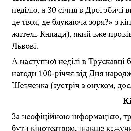
неділю, а 30 січня в Дрогобичі 
де твоя, де блукаюча зоря?» з кі
житель Канади), який вже прові
Львові.
А наступної неділі в Трускавці б
нагоди 100-річчя від Дня народ
Шевченка (зустріч з онуком, дос
Кі
За неофіційною інформацією, тр
бути кінотеатром, інакше кажуч