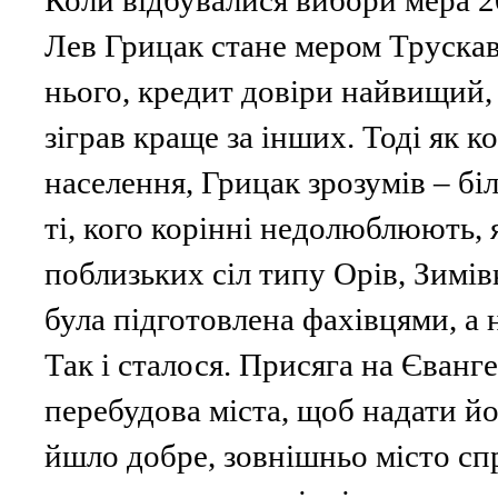
Коли відбувалися вибори мера 20
Лев Грицак стане мером Трускав
нього, кредит довіри найвищий, 
зіграв краще за інших. Тоді як 
населення, Грицак зрозумів – бі
ті, кого корінні недолюблюють, я
поблизьких сіл типу Орів, Зимі
була підготовлена фахівцями, а 
Так і сталося. Присяга на Єванге
перебудова міста, щоб надати й
йшло добре, зовнішньо місто спр