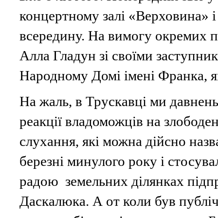
концертному залі «Верховина» і
всередину. На вимогу окремих по
Алла Гладун зі своїми заступник
Народному Домі імені Франка, я
На жаль, в Трускавці ми давнень
реакції владоможців на злободен
слухання, які можна дійсно назв
березні минулого року і стосув
радою земельних ділянках підп
Даскалюка. А от коли був публіч