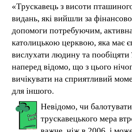
«Трускавець з висоти пташиного
видань, які вийшли за фінансов
допомоги потребуючим, активна 
католицькою церквою, яка має є
вислухати людину та пообіцяти 
наперед відомо, що з цього нічог
вичікувати на сприятливий моме
для іншого.
Невідомо, чи балотуват
трускавецького мера втр
важче, ніж в 2006, і мож