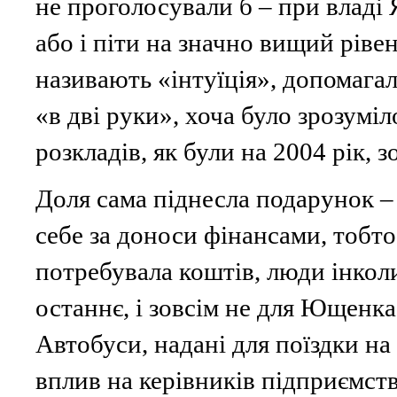
не проголосували б – при владі
або і піти на значно вищий ріве
називають «інтуїція», допомагал
«в дві руки», хоча було зрозумі
розкладів, як були на 2004 рік, з
Доля сама піднесла подарунок –
себе за доноси фінансами, тобт
потребувала коштів, люди інкол
останнє, і зовсім не для Ющенка
Автобуси, надані для поїздки н
вплив на керівників підприємств