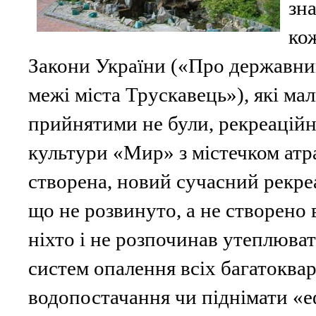
зна
ко
Закони України («Про державни
межі міста Трускавець»), які ма
прийнятими не були, рекреаційн
культури «Мир» з містечком атра
створена, новий сучасний рекре
що не розвинуто, а не створено 
ніхто і не розпочинав утеплюват
систем опалення всіх багатоква
водопостачання чи піднімати «