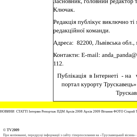
Засновник, головний редактор 
Ключак.
Редакція публікує виключно ті 
редакційної команди.
Адреса: 82200, Львівська обл., 
Контакти: E-mail:
anda_panda@u
112.
Публікація в Інтернеті - на
портал курорту Трускавець»
Трускав
НОВИНИ
СТАТТІ
Інтервю
Репортаж
ПДМ
Архів 2008 Архів 2009
Вітання
ФОТО
Старий 
© TV2009
При копіюванні, передруці інформації з сайту гіперпосилання на
«Трускавецький вісник»