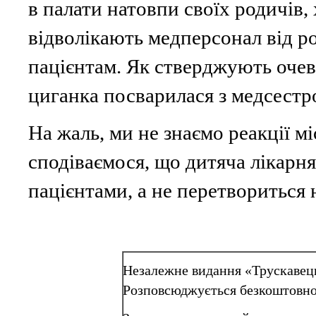
в палати натовпи своїх родичів,
відволікають медперсонал від р
пацієнтам. Як стверджують очеви
циганка посварилася з медсестро
На жаль, ми не знаємо реакції мі
сподіваємося, що дитяча лікарня
пацієнтами, а не перетвориться 
Незалежне видання «Трускавець
Розповсюджується безкоштовно