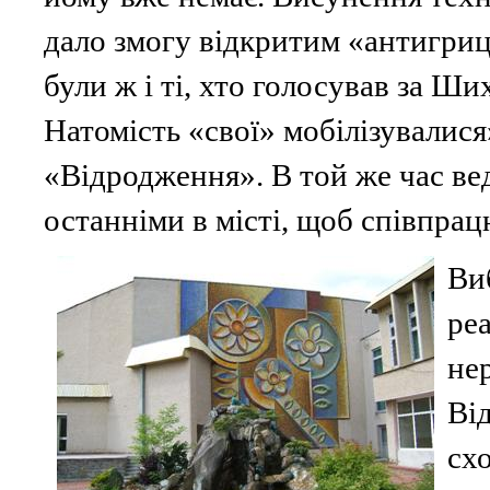
дало змогу відкритим «антигриц
були ж і ті, хто голосував за Ши
Натомість «свої» мобілізувалися
«Відродження». В той же час вед
останніми в місті, щоб співпрац
Ви
реа
не
Ві
сх