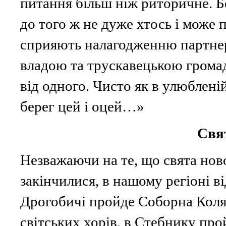
питання більш ніж риторичне. Б
до того ж не дуже хтось і може п
сприяють налагодженню партнер
владою та трускавецькою громад
від одного. Чисто як в улюблені
берег цей і оцей…»
Свя
Незважаючи на те, що свята нов
закінчилися, в нашому регіоні ві
Дрогобичі пройде Соборна Коляд
світських хорів, в Стебнику про