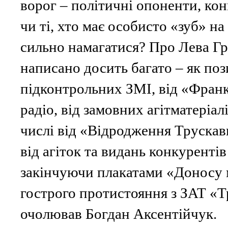
ворог – політичні опоненти, кон
чи ті, хто має особисто «зуб» на
сильно намагатися? Про Лева Гри
написано досить багато – як пози
підконтрольних ЗМІ, від «Франк
радіо, від замовних агітматеріал
числі від «Відродження Трускав
від агіток та видань конкуренті
закінчуючи плакатами «Доносу м
гострого протистояння з ЗАТ «Т
очолював Богдан Аксентійчук.