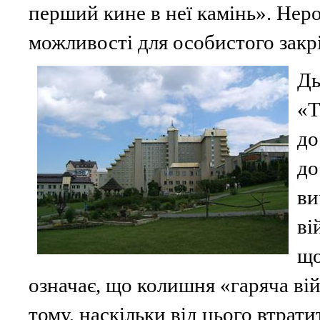
перший кине в неї камінь». Нер
можливості для особистого закрі
Дь
«Т
до
до
ви
ві
що
означає, що колишня «гаряча ві
тому, наскільки від цього втрат