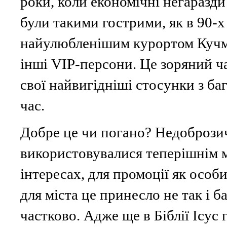
роки, коли економічні негаразди
були такими гострими, як в 90-х
найулюбленішим курортом Кучми
інші VIP-персони. Це зоряний ч
свої найвигідніші стосунки з б
час.
Добре це чи погано? Недоброзич
використовувалися теперішнім 
інтересах, для промоції як особи
для міста це принесло не так і 
частково. Адже ще в Біблії Ісус 