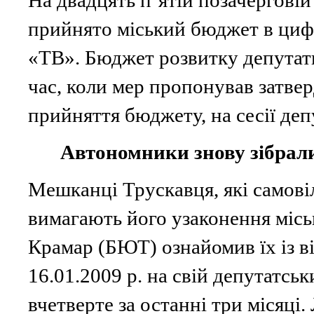
На двадцять п’ятій позачерговій 
прийнято міський бюджет в цифр
«ТВ». Бюджет розвитку депутати 
час, коли мер пропонував затвер
прийняття бюджету, на сесії де
Автономники знову зібрал
Мешканці Трускавця, які самові
вимагають його узаконення місь
Крамар (БЮТ) ознайомив їх із в
16.01.2009 р. на свій депутатськ
вчетверте за останні три місяці