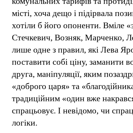
комунальних тарифів та протид
місті, хоча дещо і підірвала пози
хотіли б його опоненти. Вміле «з
Стечкевич, Возняк, Марченко, Л
лише одне з правил, які Лева Яр
поставити собі ціну, заманити в
друга, маніпуляції, яким позазд
«доброго царя» та «благодійник
традиційним «один вже накрався,
спрацьовує. І невідомо, чи спрац
логіки.