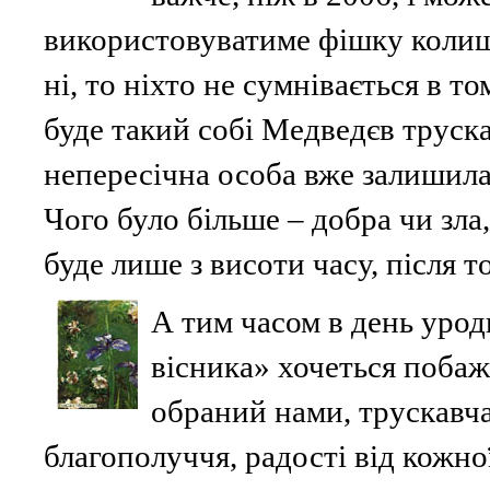
використовуватиме фішку колишн
ні, то ніхто не сумнівається в т
буде такий собі Медведєв труска
непересічна особа вже залишила п
Чого було більше – добра чи зла
буде лише з висоти часу, після т
А тим часом в день урод
вісника» хочеться побаж
обраний нами, трускавча
благополуччя, радості від кожної