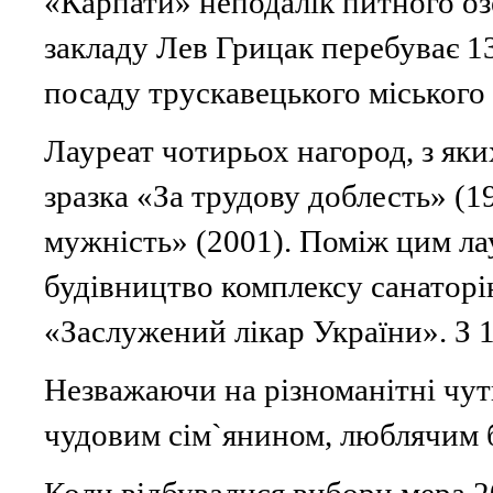
«Карпати» неподалік питного озе
закладу Лев Грицак перебуває 1
посаду трускавецького міського 
Лауреат чотирьох нагород, з як
зразка «За трудову доблесть» (1
мужність» (2001). Поміж цим лау
будівництво комплексу санаторі
«Заслужений лікар України». З 1
Незважаючи на різноманітні чут
чудовим сім`янином, люблячим б