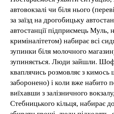
автовокзалі чи біля нього (пер
за заїзд на дрогобицьку автоста
автостанції підприємець Муль, н
криміналітетом) набирає всі сидя
зупинки біля молочного магазин
зупиняється. Люди зайшли. Шофе
кваплячись розмовляє з кимось щ
заборонено) і коли вже набито п
виїхавши з залізничного вокзалу,
Стебницького кільця, набирає до
збирати гроші, люди підходять, 