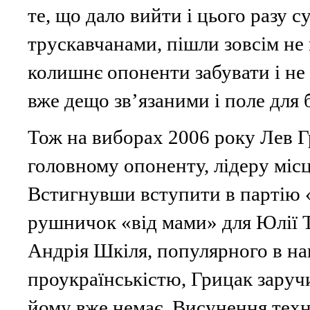
те, що дало вийти і цього разу су
трускавчанами, пішли зовсім не н
колишнє опоненти забувати і не
вже дещо зв’язаними і поле для 
Тож на виборах 2006 року Лев 
головному опоненту, лідеру місц
Встигнувши вступити в партію «
рушничок «від мами» для Юлії 
Андрія Шкіля, популярного в на
проукраїнськістю, Грицак заручи
йому вже немає. Висунення техн