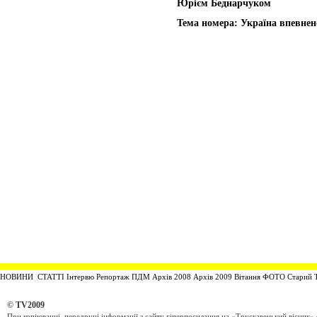
Юрієм Беднарчуком
Тема номера: Україна впевнено
НОВИНИ
СТАТТІ
Інтервю
Репортаж
ПДМ
Архів 2008 Архів 2009
Вітання
ФОТО
Старий 
© TV2009
При копіюванні, передруці інформації з сайту гіперпосилання на
«Трускавецький вісник»