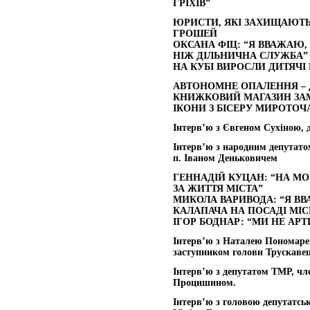
ГРІХІВ”
ЮРИСТИ, ЯКІ ЗАХИЩАЮТЬ
ГРОШЕЙ
ОКСАНА ФІЦ: “Я ВВАЖАЮ
НІЖ ДІЛЬНИЧНА СЛУЖБА”
НА КУБІ ВИРОСЛИ ДИТЯЧ
АВТОНОМНЕ ОПАЛЕННЯ – 
КНИЖКОВИЙ МАГАЗИН ЗАМ
ІКОНИ З БІСЕРУ МИРОТОЧ
Інтерв’ю з Євгеном Сухіною,
Інтерв’ю з народним депутат
п. Іваном Деньковичем
ГЕННАДІЙ КУЦАН: “НА МО
ЗА ЖИТТЯ МІСТА”
МИКОЛА ВАРИВОДА: “Я В
КАЛАПАЧА НА ПОСАДІ МІ
ІГОР БОДНАР: “МИ НЕ АР
Інтерв’ю з Наталею Пономарен
заступником голови Трускавец
Інтерв’ю з депутатом ТМР, ч
Процишином.
Інтерв’ю з головою депутатсь