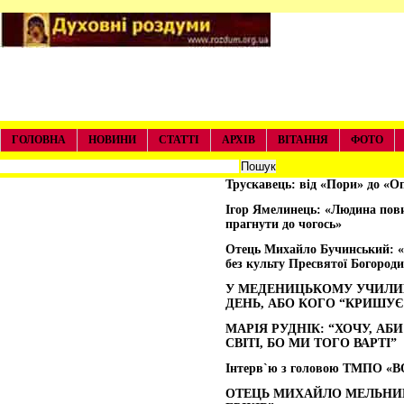
ГОЛОВНА
НОВИНИ
СТАТТІ
АРХІВ
ВІТАННЯ
ФОТО
Трускавець: від «Пори» до «О
Ігор Ямелинець: «Людина пови
прагнути до чогось»
Отець Михайло Бучинський: 
без культу Пресвятої Богороди
У МЕДЕНИЦЬКОМУ УЧИЛИЩ
ДЕНЬ, АБО КОГО “КРИШУЄ
МАРІЯ РУДНІК: “ХОЧУ, АБ
СВІТІ, БО МИ ТОГО ВАРТІ”
Інтерв`ю з головою ТМПО «В
ОТЕЦЬ МИХАЙЛО МЕЛЬНИК: