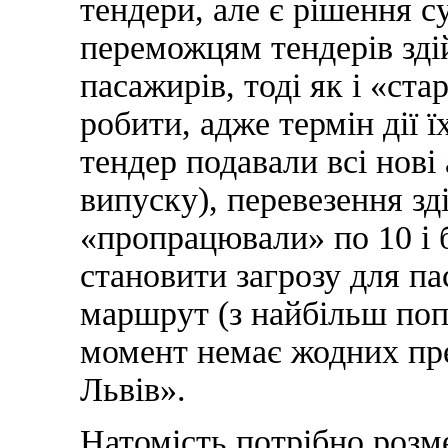
тендери, але є рішення с
переможцям тендерів зді
пасажирів, тоді як і «ста
робити, адже термін дії ї
тендер подавали всі нові
випуску), перевезення з
«пропрацювали» по 10 і 
становити загрозу для п
маршрут (з найбільш поп
момент немає жодних пре
Львів».
Натомість потрібно розм