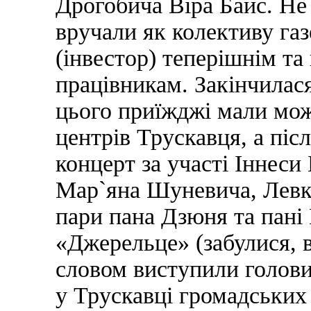
Дрогобича Віра Байс. Не 
вручали як колективу газе
(інвестор) теперішнім т
працівникам. Закінчилас
цього приїжджі мали мож
центрів Трускавця, а піс
концерт за участі Іннес
Мар`яна Шуневича, Левка
пари пана Дзюня та пані 
«Джерельце» (забулися, в
словом виступили голови
у Трускавці громадських 