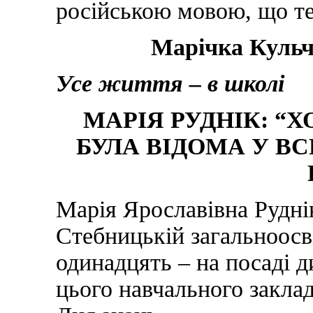
російською мовою, що т
Марічка Кульч
Усе життя – в школі
МАРІЯ РУДНІК: “
БУЛА ВІДОМА У ВС
Марія Ярославівна Рудні
Стебницькій загальноосві
одинадцять – на посаді д
цього навчального закла