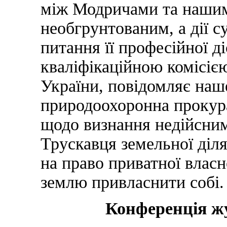
між Модричами та нашим
необгрунтованим, а дії с
питання її професійної д
кваліфікаційною комісіє
України, повідомляє наш
природоохоронна прокура
щодо визнання недійсни
Трускавця земельної діля
на право приватної власн
землю привласнити собі.
Конференція жу