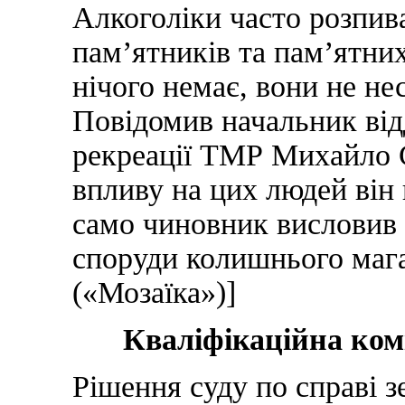
Алкоголіки часто розпива
пам’ятників та пам’ятних
нічого немає, вони не не
Повідомив начальник від
рекреації ТМР Михайло 
впливу на цих людей він 
само чиновник висловив 
споруди колишнього маг
(«Мозаїка»)]
Кваліфікаційна комі
Рішення суду по справі з