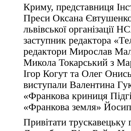
Криму, представниця Інс
Преси Оксана Євтушенко,
львівської організації 
заступник редактора «Т
редактори Мирослав Мал
Микола Токарський з Ма
Ігор Когут та Олег Онись
виступали Валентина Гук
«Франкова криниця Підгі
«Франкова земля» Йоси
Привітати трускавецьку г