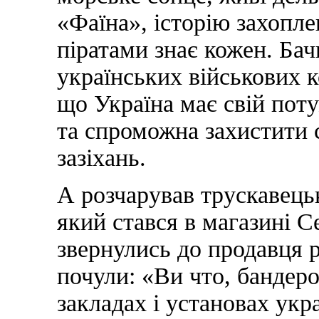
«Фаїна», історію захопл
піратами знає кожен. Бач
українських військових к
що Україна має свій пот
та спроможна захистити с
зазіхань.
А розчарував трускавецьк
який стався в магазині С
звернулись до продавця 
почули: «Ви что, бандеро
закладах і установах укр