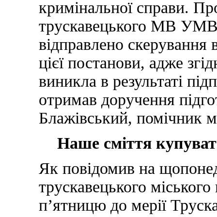
кримінальної справи. Пр
трускавецького МВ УМВС
відправлено скерування 
цієї постанови, адже зг
виникла в результаті під
отримав доручення підгот
Блажівський, помічник м
Наше сміття купуват
Як повідомив на щопонед
трускавецького міського
п’ятницю до мерії Труск