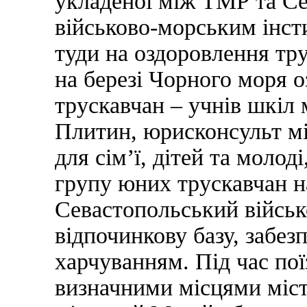
укладеної між ТМР та С
військово-морським інст
туди на оздоровлення тр
на березі Чорного моря 
трускавчан – учнів шкіл 
Плитин, юрисконсульт мі
для сім’ї, дітей та моло
групу юних трускавчан н
Севастопольський військ
відпочинкову базу, забез
харчуванням. Під час по
визначними місцями міст