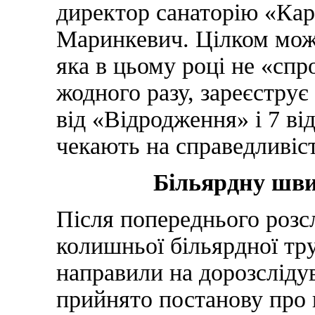
директор санаторію «Ка
Маринкевич. Цілком мож
яка в цьому році не «спр
жодного разу, зареєструє
від «Відродження» і 7 ві
чекають на справедливіст
Більярдну шви
Після попереднього розс
колишньої більярдної тр
направили на дорозслідув
прийнято постанову про 