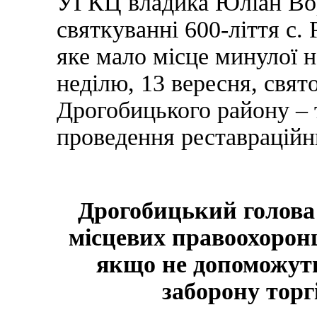
УГКЦ владика Юліан Вор
святкуванні 600-ліття с.
яке мало місце минулої н
неділю, 13 вересня, свято
Дрогобицького району – 
проведення реставраційни
Дрогобицький голова
місцевих правоохоронц
якщо не допоможут
заборону торг