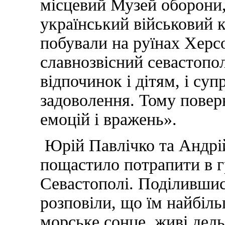
місцевий Музей оборони,
український військовий 
побували на руїнах Херс
славнозвісний севастопо
відпочинок і дітям, і с
задоволення. Тому поверн
емоцій і вражень».
Юрій Павлічко та Андрі
пощастило потрапити в 
Севастополі. Поділившис
розповіли, що їм найбіль
морське сонце, живі дель