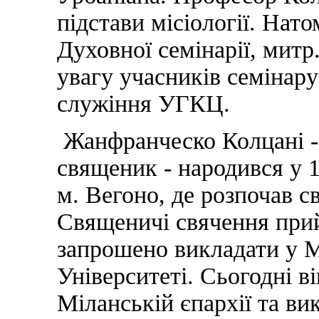
підстави місіології. Нат
Духовної семінарії, митр
увагу учасників семінару
служіння УГКЦ.
Жанфранческо Колцані - 
священик - народився у 1
м. Вегоно, де розпочав с
Священичі свячення прий
запрошено викладати у 
Університеті. Сьогодні 
Міланській єпархії та ви