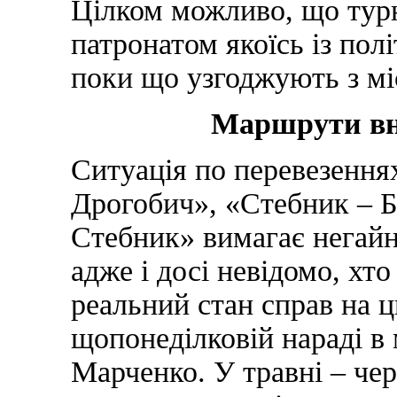
Цілком можливо, що турн
патронатом якоїсь із пол
поки що узгоджують з м
Маршрути вну
Ситуація по перевезення
Дрогобич», «Стебник – Б
Стебник» вимагає негайн
адже і досі невідомо, хто
реальний стан справ на 
щопонеділковій нараді в 
Марченко. У травні – че