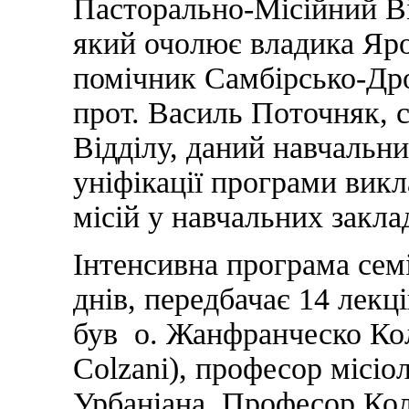
Пасторально-Місійний Ві
який очолює владика Яро
помічник Самбірсько-Дро
прот. Василь Поточняк, 
Відділу, даний навчальни
уніфікації програми викла
місій у навчальних закл
Інтенсивна програма сем
днів, передбачає 14 лек
був о. Жанфранческо Кол
Colzani), професор місіо
Урбаніана. Професор Кол