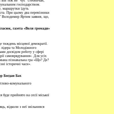
 він теж не “чує” стебничан,
омунальним господарством.
у, маршрутки їдуть
іста. При цьому два перевізники
и” Володимир Яртим заявив, що,
ласюк, газета «Воля громади»
де тиждень місцевої демократії.
 лідера та Молодіжного
ьми досвідом роботу у сфері
рії самоврядування». Для усіх
зована пізнавальна гра «Що? Де?
зні історичні часи».
ор Богдан Бах
итлово-комунального
 буде прийнято на сесії міської
ць, відколи з неї звільнився