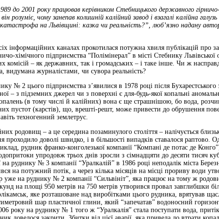
1989 до 2001 року працював керівником Стебницького державного гірничо
він розуміє, чому занепав колишній калійний завод і взагалі калійна галуз
катастрофа на Львівщині: казка чи реальність?”, люб’язно надану авто
сіх інформаційних каналах прокотилася потужна хвиля публікацій про за
ичо-хімічного підприємства “Полімінерал” в місті Стебнику Львівської 
х комісій – як державних, так і громадських – і таке інше. Чи ж насправ
а, видумана журналістами, чи сувора реальність?
ику № 2 цього підприємства з’явилися в 1978 році після Бухарестського 
лоної – з підземних джерел чи з поверхні є для-будь-якої копальні анома
копалень (в тому числі й калійних) вона є ще страшнішою, бо вода, розчи
их пустот (карстів), що, врешті-решт, може привести до обрушення пове
авіть техногенний землетрус.
ійних родовищ – а це середина позаминулого століття – налічується близь
я проходило доволі швидко, і в більшості випадків ставалося раптово. О
риклад, рудник франко-конголезької компанії “Компані де потас де Конг
 водопритоки упродовж трьох днів зросли з сімнадцяти до десяти тисяч ку
ї на руднику № 3 компанії “Уралкалій” в 1986 році неподалік міста Берез
ся на потужний потік, а через кілька місяців на місці прориву води ут
ер уже на руднику № 2 компанії “Сильвініт”, яка працює на тому ж родови
кунд на площі 950 метрів на 750 метрів утворився провал завглибшки бі
лікамськ, яке розташоване над виробітками цього рудника, врятував щас
тиметровий шар пластичної глини, який “запечатав” водоносний горизон
06 року на руднику № 1 того ж “Уралкалія” стала поступати вода, притік 
дник довелося закрити. Збитки від цієї аварії, яка привела до втрати коп