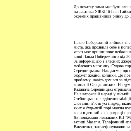
До початку зими має бути влаш
начальника УЖКГіБ Іван Гайван
окремих працівників ринку до 1
Павло Побережний вийшов зі ск
міста, яка проявила себе в попе
через моє принципове небажання
заяві Павла Побережного від 30
За інформацією з власних джере
меблевого магазину. Судова спр
Середницьким. Нагадаємо, що ос
бюджет жодної копійки. До пов
проблему, навіть домігся за пі
компанії Середницьких. На думк
Калапача Середницькі отримали
На вівторковій нараді у міські
Стебницького відділення міліці
словами, п’ють усі підряд, вклю
яких о будь-якій порі можна ку
коли в денний час продавці про
Як повідомив начальник КП “М
вулиці Мазепи. Телефонний апар
Вакуленко, зателефонувавши за