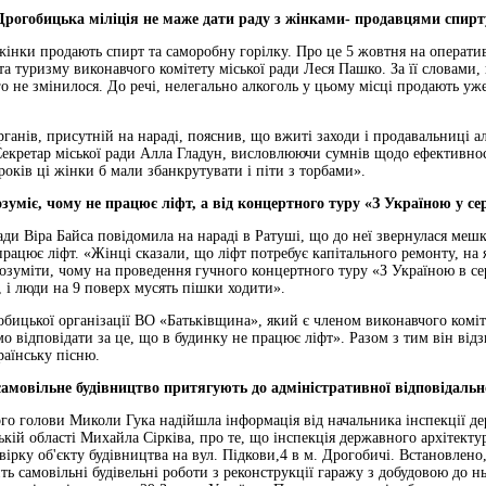
Дрогобицька міліція не маже дати раду з жінками- продавцями спирт
жінки продають спирт та саморобну горілку. Про це 5 жовтня на операти
 та туризму виконавчого комітету міської ради Леся Пашко. За її словам
о не змінилося. До речі, нелегально алкоголь у цьому місці продають уже
анів, присутній на нараді, пояснив, що вжиті заходи і продавальниці а
екретар міської ради Алла Гладун, висловлюючи сумнів щодо ефективност
 років ці жінки б мали збанкрутувати і піти з торбами».
зуміє, чому не працює ліфт, а від концертного туру «З Україною у с
ади Віра Байса повідомила на нараді в Ратуші, що до неї звернулася мешк
працює ліфт. «Жінці сказали, що ліфт потребує капітального ремонту, на 
озуміти, чому на проведення гучного концертного туру «З Україною в се
, і люди на 9 поверх мусять пішки ходити».
обицької організації ВО «Батьківщина», який є членом виконавчого коміт
мо відповідати за це, що в будинку не працює ліфт». Разом з тим він від
раїнську пісню.
самовільне будівництво притягують до адміністративної відповідальн
го голови Миколи Гука надійшла інформація від начальника інспекції де
ькій області Михайла Сірківа, про те, що інспекція державного архітект
вірку об'єкту будівництва на вул. Підкови,4 в м. Дрогобичі. Встановлено, 
ть самовільні будівельні роботи з реконструкції гаражу з добудовою до н