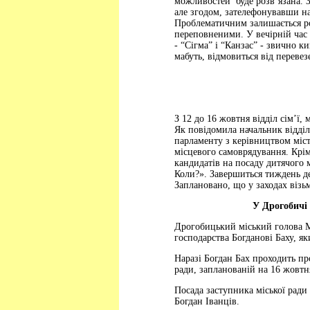
можливостей буде розв’язана. З
але згодом, зателефонувавши на
Проблематичним залишається ро
переповненими. У вечірній час а
- “Сігма” і “Канзас” - звично 
мабуть, відмовиться від перев
З 12 до 16 жовтня відділ сім’ї,
Як повідомила начальник відділ
парламенту з керівництвом міст
місцевого самоврядування. Крім
кандидатів на посаду дитячого м
Коли?». Завершиться тиждень де
Заплановано, що у заходах візь
У Дрогобичі 
Дрогобицький міський голова М
господарства Богданові Баху, я
Наразі Богдан Бах проходить пр
ради, запланованій на 16 жовтн
Посада заступника міської ради
Богдан Іванців.