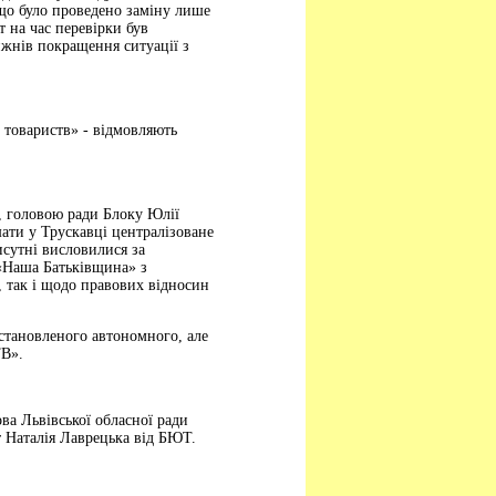
 що було проведено заміну лише
т на час перевірки був
ижнів покращення ситуації з
х товариств» - відмовляють
Р, головою ради Блоку Юлії
ати у Трускавці централізоване
исутні висловилися за
 «Наша Батьківщина» з
, так і щодо правових відносин
становленого автономного, але
ТВ».
ва Львівської обласної ради
т Наталія Лаврецька від БЮТ.