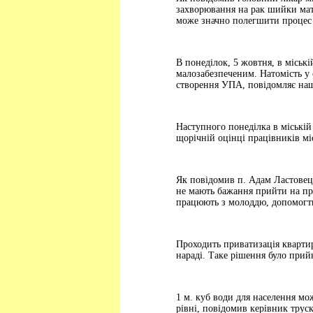
захворювання на рак шийки матк
може значно полегшити процес 
В понеділок, 5 жовтня, в міській
малозабезпеченим. Натомість у с
створення УПА, повідомляє на
Наступного понеділка в міській 
щорічній оцінці працівників м
Як повідомив п. Адам Ластовец
не мають бажання прийти на пр
працюють з молоддю, допомогти
Проходить приватизація кварти
нараді. Таке рішення було прий
1 м. куб води для населення мо
рівні, повідомив керівник трус