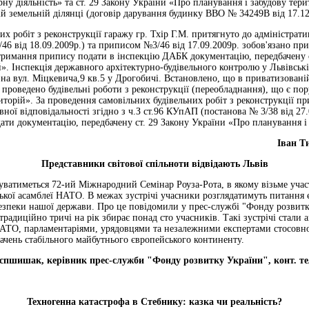
ну діяльність» та ст. 29 Закону України «Про планування і забудову тери
й земельній ділянці (договір дарування будинку ВВО № 34249В від 17.12
их робіт з реконструкції гаражу гр. Тхір Г.М. притягнуто до адміністрати
46 від 18.09.2009р.) та приписом №3/46 від 17.09.2009р. зобов'язано при
тримання припису подати в інспекцію ДАБК документацію, передбачену с
й». Інспекція державного архітектурно-будівельного контролю у Львівські
ї на вул. Міцкевича,9 кв.5 у Дрогобичі. Встановлено, що в приватизован
проведено будівельні роботи з реконструкції (переобладнання), що є по
иторій». За проведення самовільних будівельних робіт з реконструкції п
вної відповідальності згідно з ч.З ст.96 КУпАП (постанова № 3/38 від 2
дати документацію, передбачену ст. 29 Закону України «Про планування і
Іван Т
Представники світової спільноти відвідають Львів
буватиметься 72-ий Міжнародний Семінар Роуза-Рота, в якому візьме участ
ької асамблеї НАТО. В межах зустрічі учасники розглядатимуть питання є
безпеки нашої держави. Про це повідомили у прес-службі "Фонду розвитк
радиційно тричі на рік збирає понад сто учасників. Такі зустрічі стали
АТО, парламентаріями, урядовцями та незалежними експертами стосовно
ачень стабільного майбутнього європейського континенту.
спшишак, керівник прес-служби "Фонду розвитку України"
,
конт
.
те
Техногенна катастрофа в Стебнику: казка чи реальність?