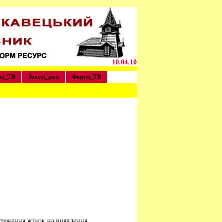
10.04.10
йт_ТВ
Золоті_діти
Форум_ТВ
стеження жінок на виявлення