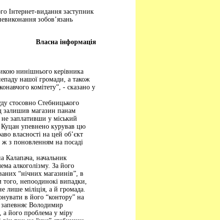
ого Інтернет-видання заступник
невиконання зобов’язань
Власна інформація
тикою нинішнього керівника
анепаду нашої громади, а також
онавчого комітету”, - сказано у
уду стосовно Стебницького
уд залишив магазин панам
, не заплативши у міський
й Куцан упевнено курував цю
аво власності на цей об’єкт
у ж з поновленням на посаді
на Калапача, начальник
ема алкоголізму. За його
ваних “нічних магазинів”, в
м того, непоодинокі випадки,
е лише міліція, а й громада.
нувати в його “контору” на
, запевняє Володимир
 а його проблема у міру