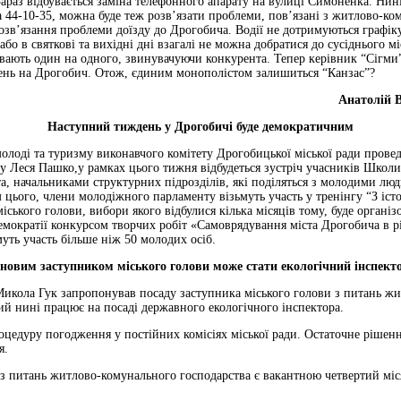
араз відбувається заміна телефонного апарату на вулиці Симоненка. Нині
 44-10-35, можна буде теж розв’язати проблеми, пов’язані з житлово-к
зв’язання проблеми доїзду до Дрогобича. Водії не дотримуються графік
бо в святкові та вихідні дні взагалі не можна добратися до сусіднього м
кивають один на одного, звинувачуючи конкурента. Тепер керівник “Сігм
езень на Дрогобич. Отож, єдиним монополістом залишиться “Канзас”?
Анатолій В
Наступний тиждень у Дрогобичі буде демократичним
 молоді та туризму виконавчого комітету Дрогобицької міської ради прове
у Леся Пашко,у рамках цього тижня відбудеться зустріч учасників Школи
а, начальниками структурних підрозділів, які поділяться з молодими люд
 цього, члени молодіжного парламенту візьмуть участь у тренінгу “З істо
іського голови, вибори якого відбулися кілька місяців тому, буде органі
мократії конкурсом творчих робіт «Самоврядування міста Дрогобича в рі
муть участь більше ніж 50 молодих осіб.
новим заступником міського голови може стати екологічний інспект
икола Гук запропонував посаду заступника міського голови з питань ж
кий нині працює на посаді державного екологічного інспектора.
оцедуру погодження у постійних комісіях міської ради. Остаточне рішення
я.
 з питань житлово-комунального господарства є вакантною четвертий міся