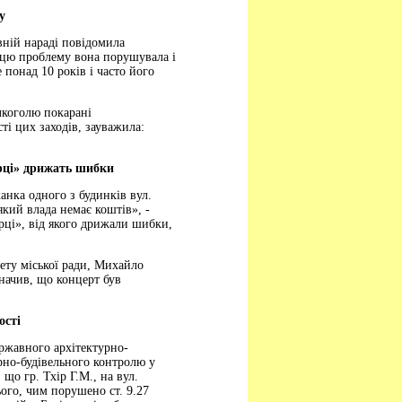
у
вній нараді повідомила
и, цю проблему вона порушувала і
 понад 10 років і часто його
лкоголю покарані
і цих заходів, зауважила:
ерці» дрижать шибки
анка одного з будинків вул.
який влада немає коштів», -
рці», від якого дрижали шибки,
ету міської ради, Михайло
значив, що концерт був
ості
ржавного архітектурно-
урно-будівельного контролю у
що гр. Тхір Г.М., на вул.
ього, чим порушено ст. 9.27