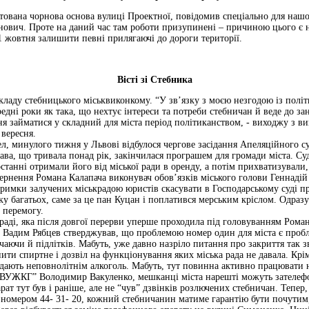
тована чорнова основа вулиці Проектної, повідомив спеціально для наш
ович. Проте на даний час там роботи призупинені – причиною цього є 
 жовтня залишити певні прилягаючі до дороги території.
Вісті зі Стебника
ладу стебницького міськвиконкому. “У зв’язку з моєю незгодою із полі
редні роки як така, що нехтує інтереси та потреби стебничан й веде до з
 займатися у складний для міста період політиканством, - виходжу з вик
 вересня.
л, минулого тижня у Львові відбулося чергове засідання Апеляційного с
ава, що тривала понад рік, закінчилася програшем для громади міста. С
танні отримали його від міської ради в оренду, а потім прихватизували
ернення Романа Калапача виконувач обов’язків міського голови Геннаді
дтримки залучених міськрадою юристів скасувати в Господарському суді пр
у багатьох, саме за це пан Куцан і поплатився мерським кріслом. Одраз
 перемогу.
й раді, яка після довгої перерви уперше проходила під головуванням Рома
ї Вадим Рябцев стверджував, що проблемою номер один для міста є пробл
чаючи й підлітків. Мабуть, уже давно назріло питання про закриття так з
пити спиртне і дозвіл на функціонування яких міська рада не давала. Крі
дають неповнолітнім алкоголь. Мабуть, тут повинна активно працювати н
ВУЖКГ” Володимир Вакуленко, мешканці міста нарешті можуть зателефо
ат тут був і раніше, але не “чув” дзвінків розлючених стебничан. Тепер
 номером 44- 31- 20, кожний стебничанин матиме гарантію бути почутим,