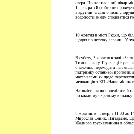
озера. Проте головний лікар мі
1 фільтра з 8 (тобто не проведе
відсутній, а самі очисні спору
водопостачанням сподіватися го
10 жовтня в місті Рудки, що біл
щодня по десятку вервиці. У зус
В суботу, 3 жовтня в залі «Зла
Тимошенко у Трускавці Руслано
опалення, переходити на змішан
підтримку останньої пропозиції
матеріалами як щодо перспектив
мешканців з КП «Наше місто» в
Натомість на щопонеділковій на
по кожному окремому випадку в
8 жовтня, в четвер, з 11.00 до
Мирослав Сеник. Нагадаємо, що 
Жодного трускавчанина в обласн