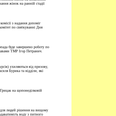
ання жінок на ранній стадії
 комісії з надання допоміг
гкомітет по святкуванні Дня
топада буде завершено роботу по
равами ТМР Ігор Петранич.
рсів) ухиляються від призову,
иля Бурика та відділи, які
 Грицак на щопонеділковій
о для людей рішення на вищому
одаватимуть воду з питного