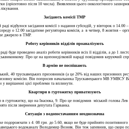
и (орієнтовно після 10 числа). Виявлення цього онкологічного захворюв
лікування.
Засідають комісії ТМР
 раді відбулося засідання комісії з надання субсидій, у вівторок о 14.00 –
ереду о 12.00 засідатиме регуляторна комісія, а в четвер, 8 жовтня – ор
ше джерело в ТМР.
Роботу керівників відділів проаналізують
раді буде проведено аналіз роботи керівників всіх її відділів, а до 1 лис
іськвиконкому. Про це на щопонеділковій нараді повідомив керуючий сп
В армію не поспішають
ький, 40 трускавецьких призовників (а це 20% від наших призовних ресу
изовну комісію. Він попросив начальника Трускавецького МВ УМВСУ Вас
 у вирішенні цієї проблеми та вплинути.
Квартири в гуртожитку приватизують
р в гуртожитку, що на Івасюка, 9. Про це повідомив міський голова Лев
нято після звернення депутата Гарванка.
Ситуація з водопостачанням неоднозначна
же подорожчати з 4. 08 грн. до 5.60, якщо не буде прийнято позитивног
кавецького водоканалу Володимир Возняк. Він теж запевнив, що скоро п