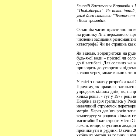
Зеновій Васильович Варивода з 
“Полімінерал”. Як ніхто інший, 
увазі його статтю “Техногенна 
«Воля громади».
Останнім часом практично по в
на руднику № 2 державного гірн
численні засідання різноманітни
катастрофа? Чи це страшна казк
Як відомо, водопритоки на рудн
будь-якої води – прісної чи со
до її загибелі. Для соляних же 
приводить до утворення підземн
в свою чергу, може викликати н
У світі з початку розробки кал
Причому, як правило, затопленн
упродовж кількох днів, як, нап
кілька років, - тут у 1977 році
Подібна аварія трапилась у Росі
невеликий струмочок перетворив
метрів. Через дев’ять років теп
землетрусу упродовж кількох се
масштабної катастрофи місто Со
лежать вище, опустився двадця
проникнути в рудник. В січні 20
кубічних метрів за годину, і ру