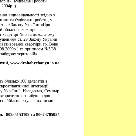
торій». Будівельні роботи
.2004р. )
вної відповідальності згідно з
пинити будівельні роботи, у
т. 29 Закону України «Про
й області також провела
ій квартирі № 5 та цокольному
рушенням ст. 29 Закону України
риватизованої квартири гр. Вовк
7.08.2009р.) та приписом №3/38
 забудову територій».
ихий,
www.drohobychanyn.io.ua
ь близько 100 делегатів з
вроатлантичної інтеграції
у України". Нагадаємо, Семінар
 авторитетною трибуною для
 найбільш актуальних питань
л.: 80935153109 та 80673705054