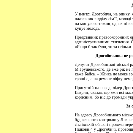
У центрі Дрогобича, на ринку, 
начальник відділу сім’ї, молоді
на минулого тижня, однак нічог
купує молодь.
Представник правоохоронних орг
адміністративними стягнення. С
«Якщо б так було, то за стільки
Дрогобичанка не ро
Депутат Дрогобицької міської р
М.Грушевського, де вже рік не 
каже Байса. – Жінка не може зр
гроші є, а на ремонт ліфту нема
Присутній на нараді лідер Дрог
Ваврин, сказав, що «ми всі має
корисним, бо ніс до громади ук
За 
На адресу Дрогобицького місько
будівельного контролю у Львівс
Львівській області провела пере
Підкови,4 у Дрогобичі, проводи