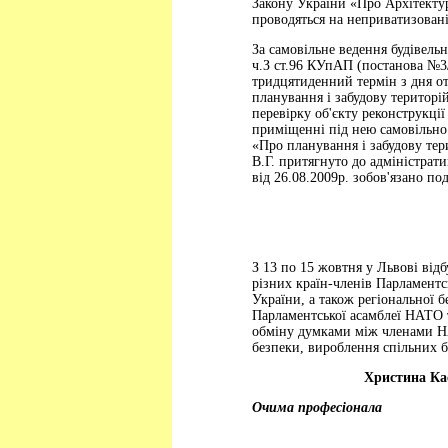
Закону України «Про Архітектур
проводяться на неприватизовані
За самовільне ведення будівельн
ч.З ст.96 КУпАП (постанова №3/
тридцятиденний термін з дня о
планування і забудову територі
перевірку об'єкту реконструкці
приміщенні під нею самовільно 
«Про планування і забудову тер
В.Г. притягнуто до адміністрати
від 26.08.2009р. зобов'язано по
З 13 по 15 жовтня у Львові від
різних країн-членів Парламентс
України, а також регіональної 
Парламентської асамблеї НАТО т
обміну думками між членами Н
безпеки, вироблення спільних б
Христина Ка
Очима професіонала