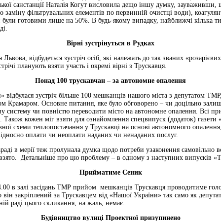
ської санстанції Наталія Когут висловила дещо іншу думку, зауваживши,
но заміну фільтрувальних елементів по первинній очистці води), коагулян
ди були готовими лише на 50%. В будь-якому випадку, найближчі кілька т
ді.
Вірні зустрінуться в Рудках
я Львова, відбудеться зустріч осіб, які належать до так званих «розарієви
трічі планують взяти участь і окремі вірні з Трускавця.
Понад 100 трускавчан – за автономне опалення
ти» відбулася зустріч більше 100 мешканців нашого міста з депутатом ТМ
м Крамаром. Основне питання, яке було обговорено – чи доцільно залиш
у систему чи повністю переводити місто на автономне опалення. Всі пр
. Також кожен міг взяти для ознайомлення спецвипуск (додаток) газети
ної схеми теплопостачання у Трускавці на основі автономного опалення
ідносно оплати чи неоплати наданих чи ненаданих послуг.
раді в мерії теж пролунала думка щодо потреби узаконення самовільно в
зято. Детальніше про цю проблему – в одному з наступних випусків «
Прийматиме Сеник
 14.00 в залі засідань ТМР прийом мешканців Трускавця проводитиме голо
він закріплений за Трускавцем від «Нашої України» так само як депута
ій раді цього скликання, на жаль, немає.
Будівництво вулиці Проектної призупинено