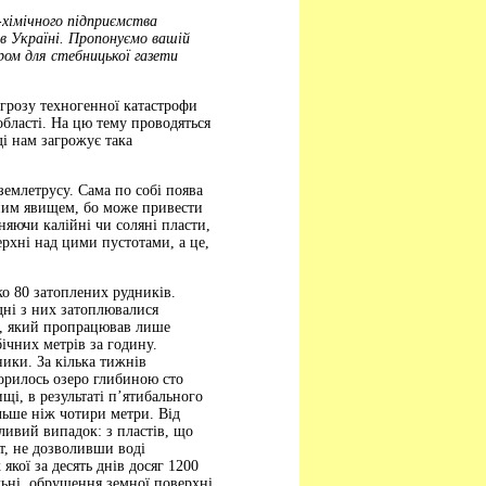
-хімічного підприємства
ь в Україні. Пропонуємо вашій
ром для стебницької газети
грозу техногенної катастрофи
області. На цю тему проводяться
ді нам загрожує така
землетрусу. Сама по собі поява
льним явищем, бо може привести
няючи калійні чи соляні пласти,
рхні над цими пустотами, а це,
ко 80 затоплених рудників.
дні з них затоплювалися
о”, який пропрацював лише
бічних метрів за годину.
ники. За кілька тижнів
ворилось озеро глибиною сто
щі, в результаті п’ятибального
льше ніж чотири метри. Від
ливий випадок: з пластів, що
т, не дозволивши воді
якої за десять днів досяг 1200
альні, обрушення земної поверхні