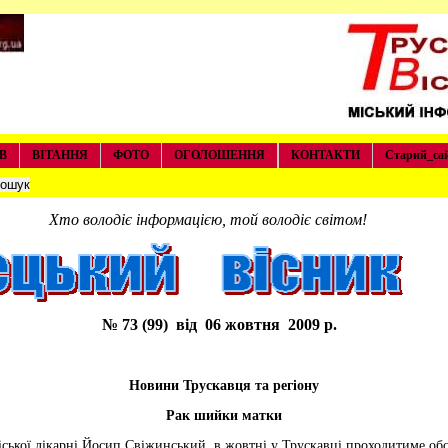
В
ВІТАННЯ
ФОТО
ОГОЛОШЕННЯ
КОНТАКТИ
Старий_са
Хто володіє інформацією, той володіє світом!
№ 73 (99) від 06 жовтня 2009 р.
 2008 року
Новини Трускавця та регіону
Рак шийки матки
іської лікарні Йосип Свіжинський, в жовтні у Трускавці проходитиме об