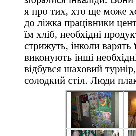
я про тих, хто ще може х
до ліжка працівники цен
їм хліб, необхідні продук
стрижуть, інколи варять 
виконують інші необхідн
відбувся шаховий турнір,
солодкий стіл. Люди плак