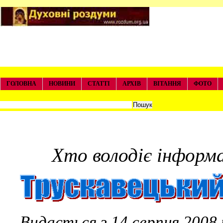
ГОЛОВНА
НОВИНИ
СТАТТІ
АРХІВ
ВІТАННЯ
ФОТО
Хто володіє інформац
Видається з 14