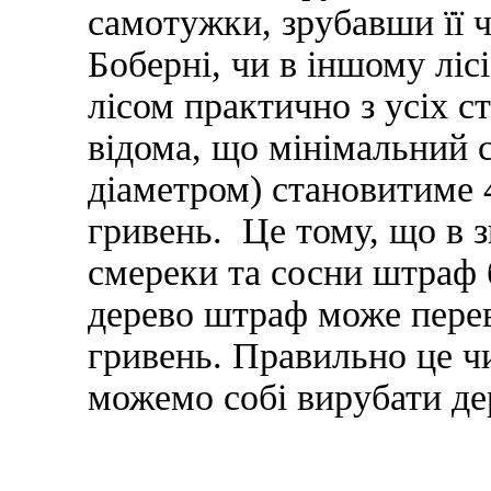
самотужки, зрубавши її ч
Боберні, чи в іншому ліс
лісом практично з усіх с
відома, що мінімальний с
діаметром) становитиме 
гривень. Це тому, що в з
смереки та сосни штраф б
дерево штраф може перев
гривень. Правильно це чи
можемо собі вирубати де