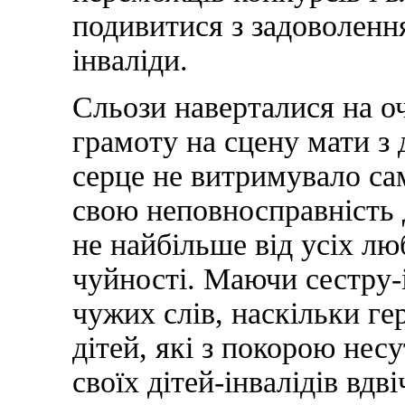
подивитися з задоволенн
інваліди.
Сльози наверталися на оч
грамоту на сцену мати з 
серце не витримувало сам
свою неповносправність 
не найбільше від усіх лю
чуйності. Маючи сестру-і
чужих слів, наскільки ге
дітей, які з покорою нес
своїх дітей-інвалідів вдв