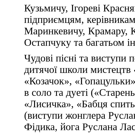
Кузьмичу, Ігореві Красня
підприємцям, керівникам
Маринкевичу, Крамару, 
Остапчуку та багатьом і
Чудові пісні та виступи
дитячої школи мистецтв 
«Козачок», «Гопацульки»
в соло та дуеті («Старень
«Лисичка», «Бабця спить
(виступи жонглера Русла
Фідика, йога Руслана Лас