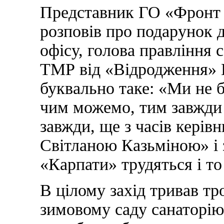
Представник ГО «Фронт 
розповів про подарунок 
офісу, голова правління 
ТМР від «Відродження» 
буквально таке: «Ми не ба
чим можемо, тим завжди
завжди, ще з часів кері
Світланою Казьміною» і з
«Карпати» трудяться і то
В цілому захід тривав т
зимовому саду санаторію