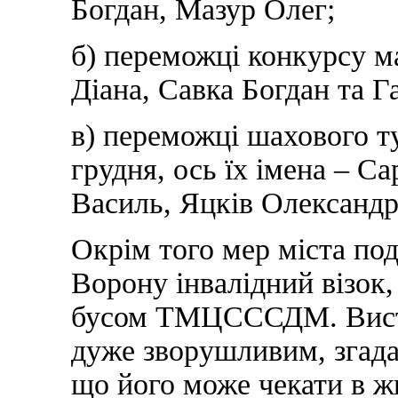
Богдан, Мазур Олег;
б) переможці конкурсу м
Діана, Савка Богдан та Г
в) переможці шахового ту
грудня, ось їх імена – С
Василь, Яцків Олександр
Окрім того мер міста по
Ворону інвалідний візок,
бусом ТМЦСССДМ. Висту
дуже зворушливим, згадав 
що його може чекати в жи