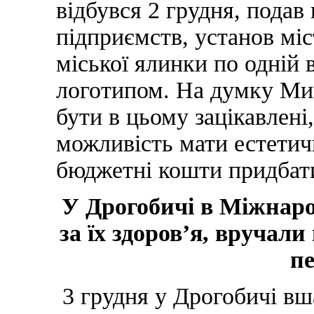
відбувся 2 грудня, подав
підприємств, установ мі
міської ялинки по одній в
логотипом. На думку Ми
бути в цьому зацікавлені,
можливість мати естетич
бюджетні кошти придбат
У Дрогобичі в Міжнаро
за їх здоров’я, вручали
п
3 грудня у Дрогобичі вш