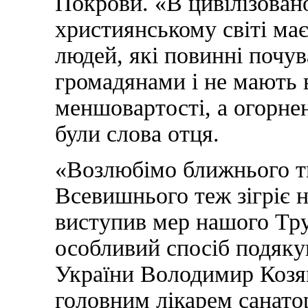
Покрови. «В цивілізова
християнському світі ма
людей, які повинні почу
громадянами і не мають 
меншовартості, а огорне
були слова отця.
«Возлюбімо ближнього ти
Всевишнього теж зігріє на
виступив мер нашого Тру
особливий спосіб подяку
України Володимир Козяв
головним лікарем санато