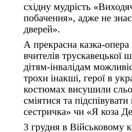
східну мудрість «Виходяч
побачення», адже не зна
дверей».
А прекрасна казка-опера
вчителів трускавецької 
дітям-інвалідам можливіс
трохи інакші, герої в ук
костюмах висушили сльоз
сміятися та підспівувати
сестричка» чи «Я коза Де
3 грудня в Військовому к