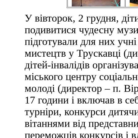
У вівторок, 2 грудня, ді
подивитися чудесну музи
підготували для них учні
мистецтв у Трускавці (ди
дітей-інвалідів організу
міського центру соціальни
молоді (директор – п. Вір
17 години і включав в с
турніри, конкурси дитяч
вітаннями від представн
переможців конкурсів і вл