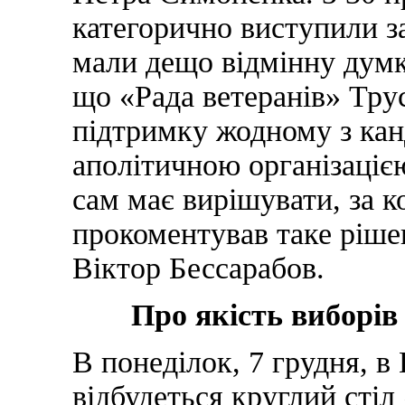
категорично виступили з
мали дещо відмінну думку
що «Рада ветеранів» Тру
підтримку жодному з кан
аполітичною організаціє
сам має вирішувати, за к
прокоментував таке ріше
Віктор Бессарабов.
Про якість виборів
В понеділок, 7 грудня, в
відбудеться круглий стіл