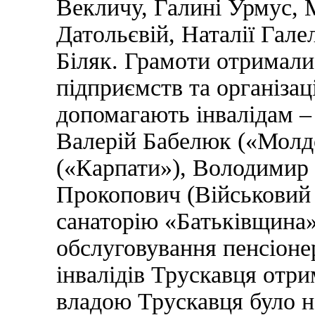
Векличу, Галині Урмус, М
Датольєвій, Наталії Гал
Біляк. Грамоти отримали 
підприємств та організац
допомагають інвалідам 
Валерій Бабелюк («Молд
(«Карпати»), Володимир 
Прокопович (Військовий 
санаторію «Батьківщина»,
обслуговування пенсіоне
інвалідів Трускавця отри
владою Трускавця було н