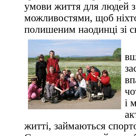
умови життя для людей 
можливостями, щоб ніхто
полишеним наодинці зі с
Сь
вш
за
вп
чо
і 
ак
житті, займаються спорто