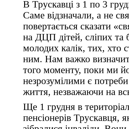
В Трускавці з 1 по 3 груд
Саме відзначали, а не св
повертається сказати «св
на ДЦП дітей, сліпих та
молодих калік, тих, хто 
ним. Нам важко визначит
того моменту, поки ми йо
незрозумілими є потреби 
життя, незважаючи на вс
Ще 1 грудня в територіа
пенсіонерів Трускавця, 
зібралися інваліди. Вони