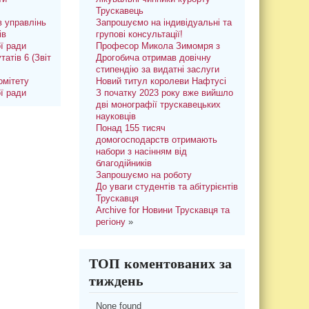
Трускавець
 управлінь
Запрошуємо на індивідуальні та
ів
групові консультації!
ої ради
Професор Микола Зимомря з
татів 6 (Звіт
Дрогобича отримав довічну
стипендію за видатні заслуги
омітету
Новий титул королеви Нафтусі
ої ради
З початку 2023 року вже вийшло
дві монографії трускавецьких
науковців
Понад 155 тисяч
домогосподарств отримають
набори з насінням від
благодійників
Запрошуємо на роботу
До уваги студентів та абітурієнтів
Трускавця
Archive for Новини Трускавця та
регіону
»
ТОП коментованих за
тиждень
None found