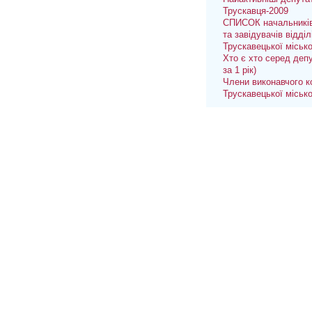
Трускавця-2009
СПИСОК начальників
та завідувачів відділ
Трускавецької міськ
Хто є хто серед депу
за 1 рік)
Члени виконавчого к
Трускавецької міськ