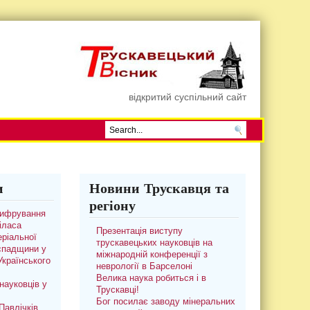
відкритий суспільний сайт
и
Новини Трускавця та
регіону
цифрування
іласа
Презентація виступу
ріальної
трускавецьких науковців на
 спадщини у
міжнародній конференції з
 Українського
неврології в Барселоні
Велика наука робиться і в
науковців у
Трускавці!
Бог посилає заводу мінеральних
авлічків.