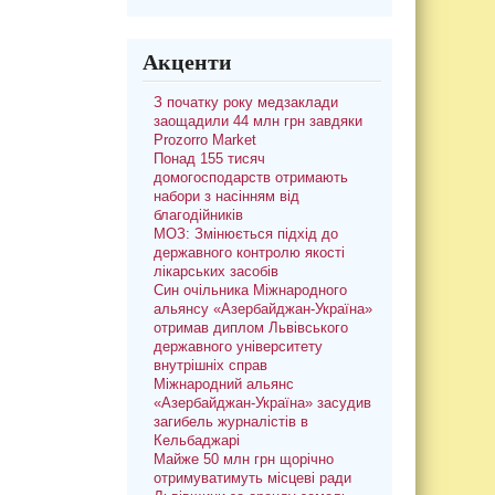
Акценти
З початку року медзаклади
заощадили 44 млн грн завдяки
Prozorro Market
Понад 155 тисяч
домогосподарств отримають
набори з насінням від
благодійників
МОЗ: Змінюється підхід до
державного контролю якості
лікарських засобів
Син очільника Міжнародного
альянсу «Азербайджан-Україна»
отримав диплом Львівського
державного університету
внутрішніх справ
Міжнародний альянс
«Азербайджан-Україна» засудив
загибель журналістів в
Кельбаджарі
Майже 50 млн грн щорічно
отримуватимуть місцеві ради