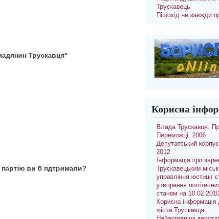
Трускавець
Пішохід не завжди п
мадянин Трускавця"
Корисна інфор
Влада Трускавця. П
Переможці. 2006
Депутатський корпус
2012
Інформація про заре
 партію ви б пдтримали?
Трускавецьким місь
управління юстиції с
утворення політични
станом на 10.02.201
Корисна інформація 
міста Трускавця.
Найактивніші депута