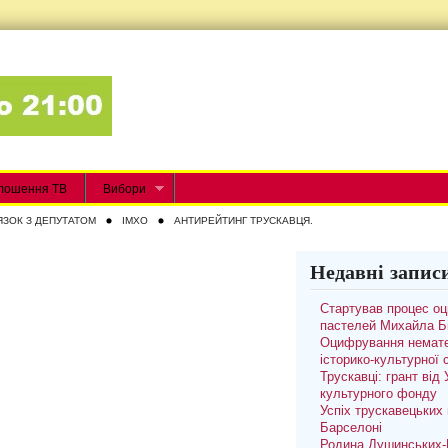
лошення ТВ
Вибори
ЯЗОК З ДЕПУТАТОМ
IMXO
АНТИРЕЙТИНГ ТРУСКАВЦЯ.
Недавні запис
и
Стартував процес о
пастелей Михайла Б
Оцифрування немате
історико-культурної
Трускавці: грант від
культурного фонду
Успіх трускавецьких 
Барселоні
Родина Душинських-П