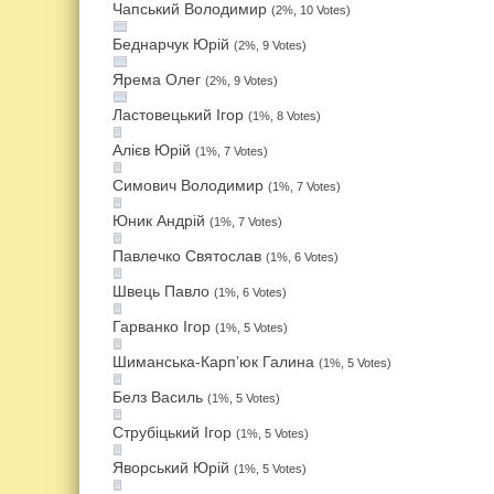
Чапський Володимир
(2%, 10 Votes)
Беднарчук Юрій
(2%, 9 Votes)
Ярема Олег
(2%, 9 Votes)
Ластовецький Ігор
(1%, 8 Votes)
Алієв Юрій
(1%, 7 Votes)
Симович Володимир
(1%, 7 Votes)
Юник Андрій
(1%, 7 Votes)
Павлечко Святослав
(1%, 6 Votes)
Швець Павло
(1%, 6 Votes)
Гарванко Ігор
(1%, 5 Votes)
Шиманська-Карп’юк Галина
(1%, 5 Votes)
Белз Василь
(1%, 5 Votes)
Струбіцький Ігор
(1%, 5 Votes)
Яворський Юрій
(1%, 5 Votes)