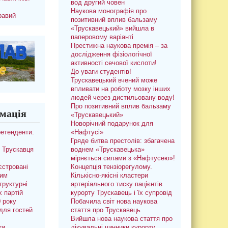
вод другий човен
Наукова монографія про
равий
позитивний вплив бальзаму
«Трускавецький» вийшла в
паперовому варіанті
Престижна наукова премія – за
дослідження фізіологічної
активності сечової кислоти!
До уваги студентів!
Трускавецький вчений може
впливати на роботу мозку інших
людей через дистильовану воду!
Про позитивний вплив бальзаму
мація
«Трускавецький»
Новорічний подарунок для
ретенденти.
«Нафтусі»
Гряде битва престолів: збагачена
 Трускавця
воднем «Трускавецька»
міряється силами з «Нафтусею»!
єстровані
Концепція тензіорегулому.
ким
Кількісно-якісні кластери
труктурні
артеріального тиску пацієнтів
х партій
курорту Трускавець і їх супровід
0 року
Побачила світ нова наукова
для гостей
стаття про Трускавець
Вийшла нова наукова стаття про
ти
лікувальні чинники курорту