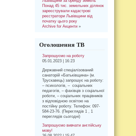
Львівщини за оренду земель
Понад 45 тис. земельних ділянок
зареєстрували кадастрові
реєстратори Львівщини від
початку цього року
Archive for Акценти
»
Оголошення ТВ
Запрошуємо на роботу
05.01.2023 | 16:23
Державний спеціалізований
санаторій «Батьківщина» (м.
Трускавець) запрошує на роботу:
– психологів, – соціальних
педагогів, – фахівців з соціальної
роботи, – соціальних працівників
з відповідною освітою на
постійну роботу. Телефон: 097-
584-23-76. (Переглядів 1 , 1
переглядів сьогодні)
Запрошуємо вивчати англійську
мову!
26.08.2022 | 15:47