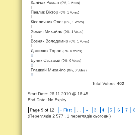
Калічак Роман
(0%, 1 Votes)
Павлик Віктор
(0%, 1 Votes)
Кіселичник Олег
(0%, 1 Votes)
Хомич Михайло
(0%, 1 Votes)
Возняк Володимир
(0%, 1 Votes)
Данилюк Тарас
(0%, 0 Votes)
Буняк Євстахій
(0%, 0 Votes)
Гладкий Михайло
(0%, 0 Votes)
Total Vot­ers:
402
Start Date: 26.11.2010 @ 16:45
End Date: No Ex­pi­ry
Page 9 of 12
« First
...
«
3
4
5
6
7
(Переглядів 2 577 , 1 переглядів сьогодні)