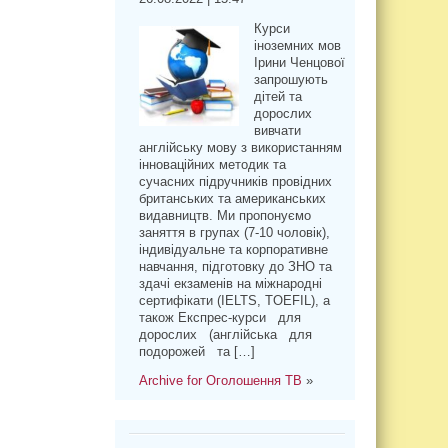
Курси
іноземних мов
Ірини Ченцової
запрошують
дітей та
дорослих
вивчати
англійську мову з використанням
інноваційних методик та
сучасних підручників провідних
британських та американських
видавництв. Ми пропонуємо
заняття в групах (7-10 чоловік),
індивідуальне та корпоративне
навчання, підготовку до ЗНО та
здачі екзаменів на міжнародні
сертифікати (IELTS, TOEFIL), а
також Експрес-курси для
дорослих (англійська для
подорожей та […]
Archive for Оголошення ТВ
»