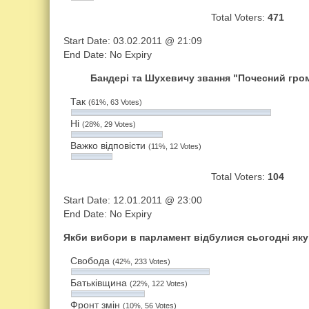
Total Vot­ers:
471
Start Date: 03.02.2011 @ 21:09
End Date: No Ex­pi­ry
Бандері та Шухевичу звання "Почесний гро
Так
(61%, 63 Votes)
Ні
(28%, 29 Votes)
Важко відповісти
(11%, 12 Votes)
Total Vot­ers:
104
Start Date: 12.01.2011 @ 23:00
End Date: No Ex­pi­ry
Якби вибори в парламент відбулися сьогодні яку
Свобода
(42%, 233 Votes)
Батьківщина
(22%, 122 Votes)
Фронт змін
(10%, 56 Votes)