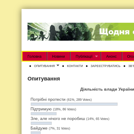
Головна
Новини
Публікації
Анонс
Ого
ОПИТУВАННЯ
КОНТАКТИ
ЗАРЕЄСТРУВАТИСЬ
ЗВʼ
Опитування
Діяльність влади Україн
Потрібні протести
(61%, 289 Votes)
Підтримую
(18%, 86 Votes)
Зле, але нічого не поробиш
(14%, 65 Votes)
Байдуже
(7%, 31 Votes)