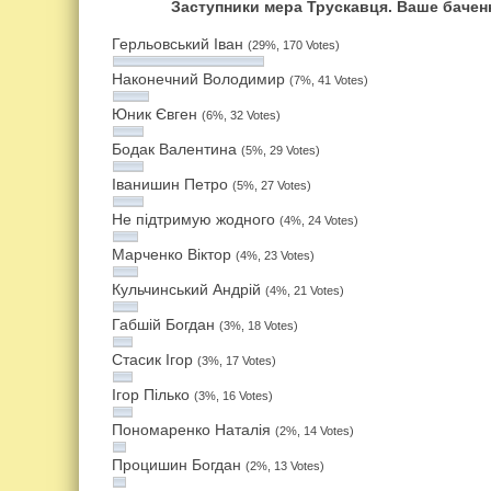
Заступники мера Трускавця. Ваше баченн
Герльовський Іван
(29%, 170 Votes)
Наконечний Володимир
(7%, 41 Votes)
Юник Євген
(6%, 32 Votes)
Бодак Валентина
(5%, 29 Votes)
Іванишин Петро
(5%, 27 Votes)
Не підтримую жодного
(4%, 24 Votes)
Марченко Віктор
(4%, 23 Votes)
Кульчинський Андрій
(4%, 21 Votes)
Габшій Богдан
(3%, 18 Votes)
Стасик Ігор
(3%, 17 Votes)
Ігор Пілько
(3%, 16 Votes)
Пономаренко Наталія
(2%, 14 Votes)
Процишин Богдан
(2%, 13 Votes)