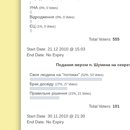
УНА
(0%, 0 Votes)
Відродження
(0%, 0 Votes)
ЄЦ
(1%, 0 Votes)
Total Vot­ers:
555
Start Date: 21.12.2010 @ 15:03
End Date: No Ex­pi­ry
Подання мером п. Шумина на секре
Своя людина на "потоках"
(52%, 53 Votes)
Брак досвіду
(27%, 27 Votes)
Правильне рішення
(21%, 21 Votes)
Total Vot­ers:
101
Start Date: 30.11.2010 @ 21:30
End Date: No Ex­pi­ry