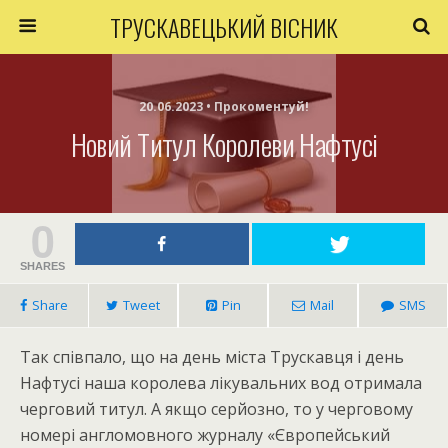
ТРУСКАВЕЦЬКИЙ ВІСНИК
20.06.2023 • Прокоментуй!
Новий Титул Королеви Нафтусі
0
SHARES
Share
Tweet
Pin
Mail
SMS
Так співпало, що на день міста Трускавця і день
Нафтусі наша королева лікувальних вод отримала
черговий титул. А якщо серйозно, то у черговому
номері англомовного журналу «Європейський