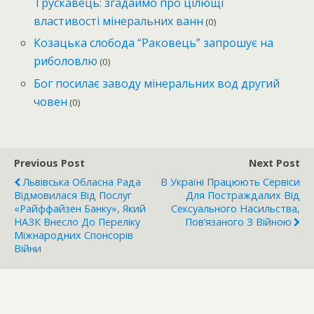
Трускавець: згадаймо про цілющі
властивості мінеральних ванн
(0)
Козацька слобода “Раковець” запрошує на
риболовлю
(0)
Бог посилає заводу мінеральних вод другий
човен
(0)
Previous Post
Next Post
Львівська Обласна Рада
В Україні Працюють Сервіси
Відмовилася Від Послуг
Для Постраждалих Від
«Райффайзен Банку», Який
Сексуального Насильства,
НАЗК Внесло До Переліку
Пов’язаного З Війною
Міжнародних Спонсорів
Війни