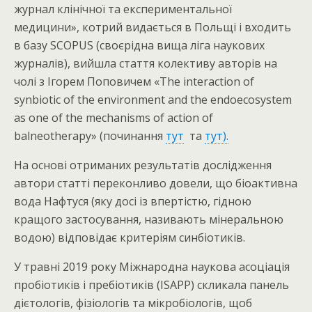
журнал клінічної та експериментальної
медицини», котрий видається в Польщі і входить
в базу SCOPUS (своєрідна вища ліга наукових
журналів), вийшла стаття колективу авторів на
чолі з Ігорем Поповичем «The interaction of
synbiotic of the environment and the endoecosystem
as one of the mechanisms of action of
balneotherapy» (починання
тут
та
тут).
На основі отриманих результатів дослідження
автори статті переконливо довели, що біоактивна
вода Нафтуся (яку досі із впертістю, гідною
кращого застосування, називають мінеральною
водою) відповідає критеріям синбіотиків.
У травні 2019 року Міжнародна наукова асоціація
пробіотиків і пребіотиків (ISAPP) скликала панель
дієтологів, фізіологів та мікробіологів, щоб