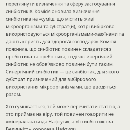
переглянути визначення та сферу застосування
синбіотиків. Комісія оновила визначення
синбіотика на «суміш, що містить живі
мікроорганізми та субстрат(и), котрі вибірково
використовуються мікроорганізмами-хазяїнами та
дають користь для здоров’я господаря». Комісія
пояснила, що синбіотик повинен складатися з
пробіотика та пребіотика, тоді як синергічний
синбіотик не обов’язково повинен бути таким.
Синергічний синбіотик — це синбіотик, для якого
субстрат призначений для вибіркового
використання мікроорганізмами, що вводяться
разом.
Хто сумнівається, той може перечитати статтю, а
хто приймає на віру, той повинен говорити не
«мінеральна вода Нафтуся», а «Її синбіотикова
Величність королева Нафтуся».