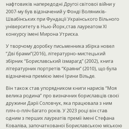
нафтовиків напередодні Другої світової війни у
2007-му був відзначений у Фонді Воляників-
Швабінських при Фундації Українського Вільного
університету в Нью-Йорк,став лауреатом XI
конкурсу імені Мирона Утриска.
У творчому доробку письменника збірка новел
“Дві брами”(2016), літературно-мистецький
збірник “Бориславський ізмарагд” (2002), книга
літературних портретів “Краяни” (2010), що була
відзначена премією імені Ірини Вільде.
Він також став упорядником книги нарисів “Моя
велика родина” про визначних бориславців своєї
дружини Дарії Соловчук, яка працювала з ним
пліч-о-пліч багато років. У 2023 році він став
одним з перших лауреатів премії імені Стефана
Коваліва, започаткованої Бориславською міською