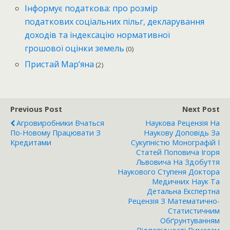
Інформує податкова: про розмір
податкових соціальних пільг, декларування
доходів та індексацію нормативної
грошової оцінки земель
(0)
Пристай Мар’яна
(2)
Previous Post
Next Post
Агровиробники Вчаться
Наукова Рецензія На
По-Новому Працювати З
Наукову Доповідь За
Кредитами
Сукупністю Монографій І
Статей Поповича Ігоря
Львовича На Здобуття
Наукового Ступеня Доктора
Медичних Наук Та
Детальна Експертна
Рецензія З Математично-
Статистичним
Обґрунтуванням