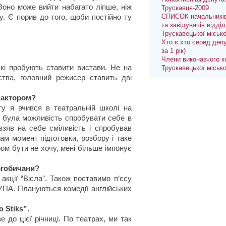
 Воно може вийти набагато ліпше, ніж
Трускавця-2009
. Є порив до того, щоби постійно ту
СПИСОК начальників
та завідувачів відділ
Трускавецької міськ
Хто є хто серед депу
за 1 рік)
Члени виконавчого к
кі пробують ставити вистави. Не на
Трускавецької міськ
ства, головний режисер ставить дві
и актором?
ту я вчився в театральній школі на
о була можливість спробувати себе в
взяв на себе сміливість і спробував
ам момент підготовки, розбору і таке
ром бути не хочу, мені більше імпонує
огобичани?
 акції “Вісла”. Також поставимо п’єсу
УПА. Плануються комедії англійських
 Stiks”.
 до цієї річниці. По театрах, ми так