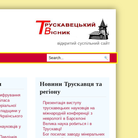
відкритий суспільний сайт
и
Новини Трускавця та
регіону
цифрування
іласа
Презентація виступу
ріальної
трускавецьких науковців на
 спадщини у
міжнародній конференції з
 Українського
неврології в Барселоні
Велика наука робиться і в
науковців у
Трускавці!
Бог посилає заводу мінеральних
авлічків.