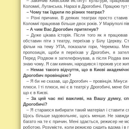
– Закінчив Київський інститут культури, працюва
Коломиї, Луганська. Наразі в Дрогобичі. Працюю тут у
– Чому так їздили по різних театрах?
– Різні причини. В деяких театрах просто ставив 
Коломиї працював більше двох років. У Маріуполі пі
– А чим Вас Дрогобич притягнув?
– Дуже цікава історія. Після того як я працюва
обставин піти з театру, переїхав у Білу Церкву. 
фільм на тему УПА, показали гори, Черемош. Мен
пропозиція, щоби я переїхав у Дрогобич, я зател
Перед Різдвом я зателефонував, а після Різдва вже
знаю чому. Я сам киянин, народився і прожив усе жит
– Немає такого відчуття, що в Києві академічні
Дрогобич провінцією?
– Я би не сказав, що Дрогобич – провінція. Мінуси 
плюси. І ті плюси, які є в театрі у Дрогобичі, мене б
що є в Києві.
– За цей час які важливі, на Вашу думку, с
Дрогобичі?
– Я стараюся вибирати такий матеріал і ставити сп
Щось більше задовольняє, щось менше. Не завжди 
багато на те є причин. Мені здається, режисер не 
роботою. Розумієте, коли режисер сидить вдома і в г