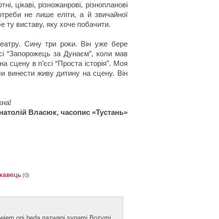
і, цікаві, різножанрові, різнопланові
треби не лише еліти, а й звичайної
е ту виставу, яку хоче побачити.
еатру. Сину три роки. Він уже бере
сі “Запорожець за Дунаєм”, коли мав
на сцену в п’єсі “Проста історія”. Моя
ли винести живу дитину на сцену. Він
на!
натолій Власюк, часопис «Тустань»
кавець
(0)
bowiem oni będą naz­wani syn­ami Bożymi.