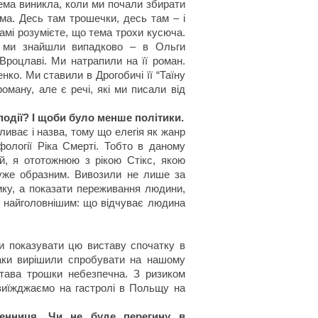
ема виникла, коли ми почали збирати
ема. Десь там трошечки, десь там – і
амі розумієте, що тема трохи кусюча.
у ми знайшли випадково – в Ольги
Вроцлаві. Ми натрапили на її роман.
нко. Ми ставили в Дрогобичі її “Таїну
оману, але є речі, які ми писали від
події? І щоби було менше політики.
ливає і назва, тому що елегія як жанр
іфології Ріка Смерті. Тобто в даному
й, я ототожнюю з рікою Стікс, якою
дуже образним. Вивозили не лише за
тику, а показати переживання людини,
с найголовнішим: що відчуває людина
и показувати цю виставу спочатку в
таки вирішили спробувати на нашому
става трошки небезпечна. З ризиком
 виїжджаємо на гастролі в Польщу на
менниця. Чи не буде перегину в