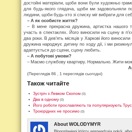
достойні матеріали, щоби вони були художньо грамотн
для будь-якого глядача, щоби ми задовольняли по
людини, щоби будь-хто зі списку міг вибрати для себ
– А як особисте життя?
– В мене прекрасна дружина, артистка нашого т
участь в спектаклях. Його виносили на сцену в п’є
два роки. В дев’ять місяців у Харкові його виносили 
дружина народжує дитину по ходу дії, і ми ризикну
адаптується до сцени, сцену любить.
– А побутові умови?
– Маємо службову квартиру. Нормально. Жити мож
А
(Переглядів 86 , 1 переглядів сьогодні)
Також читайте
Зустріч з Левком Скопом
(0)
Два в одному
(0)
Його роботи прославляють та популяризують Трус
Троюрідних не просимо
(0)
About
WOLODYMYR
Błogos­ławieni którzy wprowad­zają pokój, al­