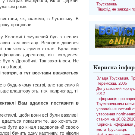
в у театрах Маріуполя, Білої Церкви,
Трускавець
же сім років.
Пішохід не завжди п
вистави, як, скажімо, в Луганську. В
вроку працював.
в у Коломиї і змушений був з певних
Ставив там виставу. Вечором дивився
і так якось сумно стало. Була вже
ефонував директору, він погодився.
 був у Дрогобичі. Так захотілося. Не
Корисна інфор
тя в Києві.
 театри, а тут все-таки вважається
Влада Трускавця. П
Переможці. 2006
є в будь-якому театрі, але так само й
Депутатський корпус
ільше влаштовують, ніж, наприклад, ті,
2012
Інформація про заре
пектаклі Вам вдалося поставити в
Трускавецьким місь
управління юстиції с
утворення політични
ектаклі, щоби вони всі були важливі.
станом на 10.02.201
вдається показати те, що хочеться,
Корисна інформація 
може бути до кінця задоволений своєю
міста Трускавця.
олові бачить одну картинку, то ніколи
Найактивніші депута