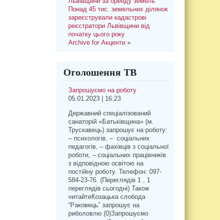
Львівщини за оренду земель
Понад 45 тис. земельних ділянок
зареєстрували кадастрові
реєстратори Львівщини від
початку цього року
Archive for Акценти
»
Оголошення ТВ
Запрошуємо на роботу
05.01.2023 | 16:23
Державний спеціалізований
санаторій «Батьківщина» (м.
Трускавець) запрошує на роботу:
– психологів, – соціальних
педагогів, – фахівців з соціальної
роботи, – соціальних працівників
з відповідною освітою на
постійну роботу. Телефон: 097-
584-23-76. (Переглядів 1 , 1
переглядів сьогодні) Також
читайтеКозацька слобода
“Раковець” запрошує на
риболовлю (0)Запрошуємо