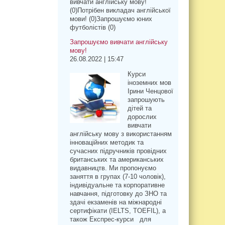
вивчати англійську мову!
(0)Потрібен викладач англійської
мови! (0)Запрошуємо юних
футболістів (0)
Запрошуємо вивчати англійську
мову!
26.08.2022 | 15:47
Курси
іноземних мов
Ірини Ченцової
запрошують
дітей та
дорослих
вивчати
англійську мову з використанням
інноваційних методик та
сучасних підручників провідних
британських та американських
видавництв. Ми пропонуємо
заняття в групах (7-10 чоловік),
індивідуальне та корпоративне
навчання, підготовку до ЗНО та
здачі екзаменів на міжнародні
сертифікати (IELTS, TOEFIL), а
також Експрес-курси для