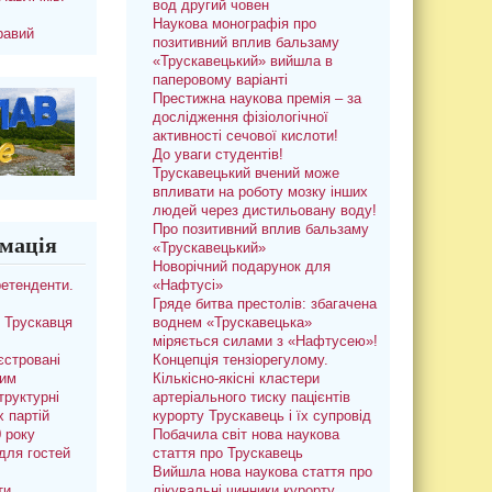
вод другий човен
Наукова монографія про
равий
позитивний вплив бальзаму
«Трускавецький» вийшла в
паперовому варіанті
Престижна наукова премія – за
дослідження фізіологічної
активності сечової кислоти!
До уваги студентів!
Трускавецький вчений може
впливати на роботу мозку інших
людей через дистильовану воду!
Про позитивний вплив бальзаму
мація
«Трускавецький»
Новорічний подарунок для
ретенденти.
«Нафтусі»
Гряде битва престолів: збагачена
 Трускавця
воднем «Трускавецька»
міряється силами з «Нафтусею»!
єстровані
Концепція тензіорегулому.
ким
Кількісно-якісні кластери
труктурні
артеріального тиску пацієнтів
х партій
курорту Трускавець і їх супровід
0 року
Побачила світ нова наукова
для гостей
стаття про Трускавець
Вийшла нова наукова стаття про
ти
лікувальні чинники курорту