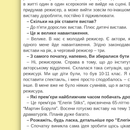
в житті один в один ксерокопія не вийде на сцені.
придумав режисер, а може вийти зовсім по-інакшому
виставу доробляти, постійно її підживлювати.
– Скільки на рік ставите вистав?
– До п’яти дорослих вистав. Плюс дитячі вистави.
– Це ж велике навантаження.
– Велике. В нас є молодий режисер. Є актори, я
одного мене йде навантаження. Згідно законодав
вистави на рік, а черговий
режисер – три.
– З самого початку, напевно, Ви збиралися бут
– Ні, режисером. Справа в тому, що до інститу
акторському відділенні. Склалася така ситуація, щ
режисурі. Ми ще діти були, то був 10-11 клас. Я 
поставити спектакль, і мені просто сподобалось – с
інше. В мене вже не було ніяких сумнівів, що я акто
режисура.
– Які прем’єри найближчим часом побачать др
– Це прем’єра “Елегія Stiks”, присвячена 65-літтю
“Мартин Боруля”. Восени готуємо виставу на тему 
драматургів. Планів дуже багато.
– Розкажіть, будь ласка, детальніше про “Елегію
– Спочатку виникла сама ідея зробити щось цікаве