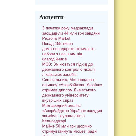
Акценти
З початку року медзаклади
заощадили 44 млн грн завдяки
Prozorro Market
Понад 155 тисяч
домогосподарств отримають
набори з насінням від
благодійників
МОЗ: Змінюється підхід до
державного контролю якості
лікарських засобів
Син очільника Міжнародного
альянсу «Азербайджан-Україна»
отримав диплом Львівського
державного університету
внутрішніх справ
Міжнародний альянс
«Азербайджан-Україна» засудив
загибель журналістів в
Кельбаджарі
Майже 50 млн грн щорічно
отримуватимуть місцеві ради