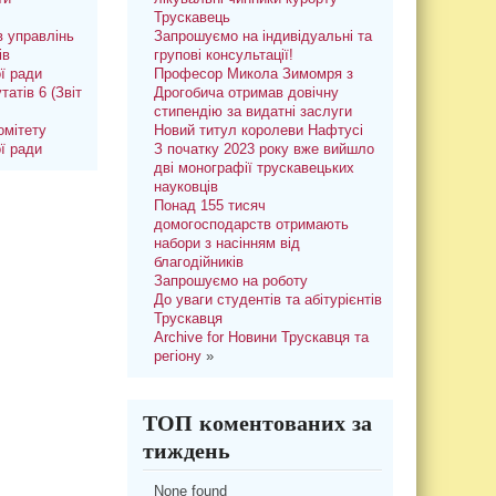
Трускавець
 управлінь
Запрошуємо на індивідуальні та
ів
групові консультації!
ої ради
Професор Микола Зимомря з
татів 6 (Звіт
Дрогобича отримав довічну
стипендію за видатні заслуги
омітету
Новий титул королеви Нафтусі
ої ради
З початку 2023 року вже вийшло
дві монографії трускавецьких
науковців
Понад 155 тисяч
домогосподарств отримають
набори з насінням від
благодійників
Запрошуємо на роботу
До уваги студентів та абітурієнтів
Трускавця
Archive for Новини Трускавця та
регіону
»
ТОП коментованих за
тиждень
None found