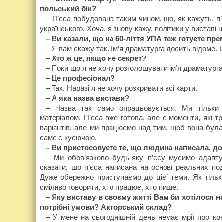
польський бік?
– П’єса побудована таким чином, що, як кажуть, п’я
українського. Хоча, я знову кажу, політики у виставі
– Ви казали, що на 60-ліття УПА теж готуєте пре
– Я вам скажу так. Ім’я драматурга досить відоме. 
– Хто ж це, якщо не секрет?
– Поки що я не хочу розголошувати ім’я драматург
– Це професіонал?
– Так. Наразі я не хочу розкривати всі карти.
– А яка назва вистави?
– Назва так само опрацьовується. Ми тільки
матеріалом. П’єса вже готова, але є моменти, які 
варіантів, але ми працюємо над тим, щоб вона була
само є кусючою.
– Ви пристосовуєте те, що людина написала, д
– Ми обов’язково будь-яку п’єсу мусимо адапт
сказати, що п’єса написана на основі реальних под
Дуже обережно приступаємо до цієї теми. Як тільки
сміливо говорити, хто працює, хто пише.
– Яку виставу в своєму житті Вам би хотілося 
потрібні умови? Акторський склад?
– У мене на сьогоднішній день немає мрії про ко