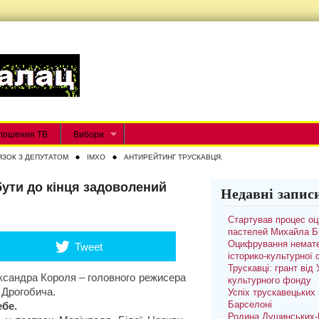
лошення ТВ
Вибори
ЯЗОК З ДЕПУТАТОМ
IMXO
АНТИРЕЙТИНГ ТРУСКАВЦЯ.
ути до кінця задоволений
Недавні запис
Стартував процес о
пастелей Михайла Б
Оцифрування немате
Tweet
історико-культурної
Трускавці: грант від
ксандра Короля – головного режисера
культурного фонду
 Дрогобича.
Успіх трускавецьких 
Барселоні
ебе.
Родина Душинських-П