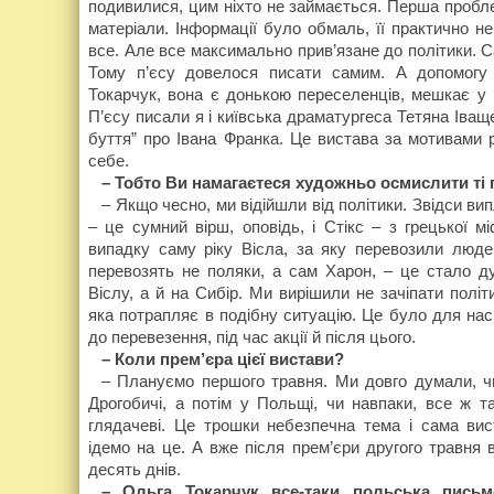
подивилися, цим ніхто не займається. Перша пробл
матеріали. Інформації було обмаль, її практично н
все. Але все максимально прив’язане до політики. С
Тому п’єсу довелося писати самим. А допомог
Токарчук, вона є донькою переселенців, мешкає у 
П’єсу писали я і київська драматургеса Тетяна Іваще
буття” про Івана Франка. Це вистава за мотивами р
себе.
– Тобто Ви намагаєтеся художньо осмислити ті 
– Якщо чесно, ми відійшли від політики. Звідси вип
– це сумний вірш, оповідь, і Стікс – з грецької м
випадку саму ріку Вісла, за яку перевозили люде
перевозять не поляки, а сам Харон, – це стало 
Віслу, а й на Сибір. Ми вирішили не зачіпати полі
яка потрапляє в подібну ситуацію. Це було для на
до перевезення, під час акції й після цього.
– Коли прем’єра цієї вистави?
– Плануємо першого травня. Ми довго думали, ч
Дрогобичі, а потім у Польщі, чи навпаки, все ж 
глядачеві. Це трошки небезпечна тема і сама ви
ідемо на це. А вже після прем’єри другого травня
десять днів.
– Ольга Токарчук все-таки польська пись