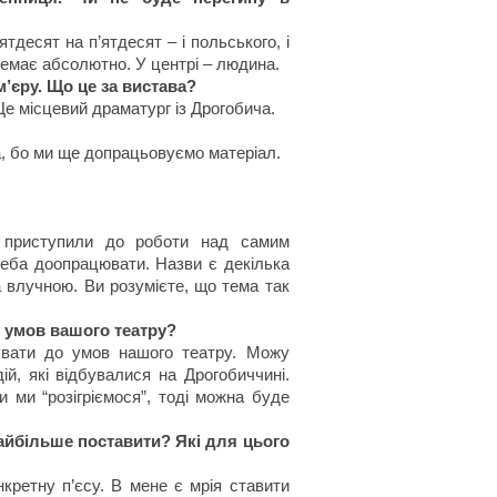
тдесят на п’ятдесят – і польського, і
 немає абсолютно. У центрі – людина.
м’єру. Що це за вистава?
Це місцевий драматург із Дрогобича.
а, бо ми ще допрацьовуємо матеріал.
 приступили до роботи над самим
треба доопрацювати. Назви є декілька
 влучною. Ви розумієте, що тема так
о умов вашого театру?
увати до умов нашого театру. Можу
ій, які відбувалися на Дрогобиччині.
 ми “розігріємося”, тоді можна буде
найбільше поставити? Які для цього
нкретну п’єсу. В мене є мрія ставити