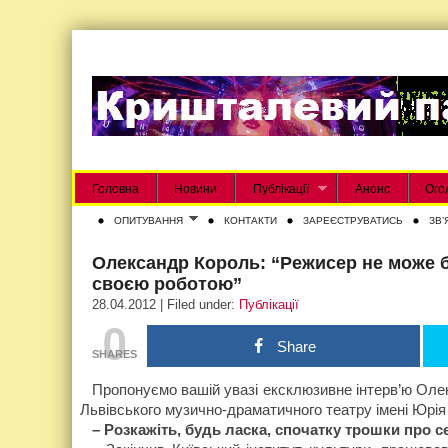
Головна
Новини
Публікації
Анонс
Ого
ОПИТУВАННЯ
КОНТАКТИ
ЗАРЕЄСТРУВАТИСЬ
ЗВʼ
Олександр Король: “Режисер не може б
своєю роботою”
28.04.2012 | Filed under:
Публікації
0
Share
SHARES
Пропонуємо вашій увазі ексклюзивне інтерв’ю Оле
Львівського музично-драматичного театру імені Юрія
– Розкажіть, будь ласка, спочатку трошки про с