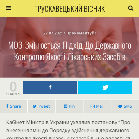
ТРУСКАВЕЦЬКИЙ ВІСНИК
22.07.2021 • Прокоментуй!
МОЗ: Змінюється Підхід До Державного
Контролю Якості Лікарських Засобів
0
SHARES
Share
Tweet
Pin
Mail
SMS
Кабінет Міністрів України ухвалив постанову “Про
внесення змін до Порядку здійснення державного
контролю якості лікарських засобів, що ввозяться