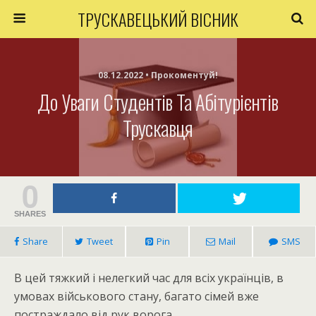
ТРУСКАВЕЦЬКИЙ ВІСНИК
08.12.2022 • Прокоментуй!
До Уваги Студентів Та Абітурієнтів
Трускавця
0
SHARES
Share
Tweet
Pin
Mail
SMS
В цей тяжкий і нелегкий час для всіх українців, в
умовах військового стану, багато сімей вже
постраждало від рук ворога.