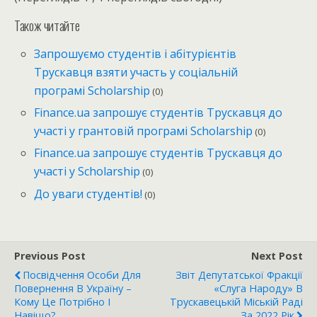
Також читайте
Запрошуємо студентів і абітурієнтів
Трускавця взяти участь у соціальній
програмі Scholarship
(0)
Finance.ua запрошує студентів Трускавця до
участі у грантовій програмі Scholarship
(0)
Finance.ua запрошує студентів Трускавця до
участі у Scholarship
(0)
До уваги студентів!
(0)
Previous Post
Next Post
Посвідчення Особи Для
Звіт Депутатської Фракції
Повернення В Україну –
«Слуга Народу» В
Кому Це Потрібно І
Трускавецькій Міській Раді
Навіщо?
За 2022 Рік