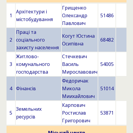
Грищенко
Архітектури і
1
Олександр
51486
містобудування
Павлович
Праці та
Когут Юстина
2
соціального
68482
Осипівна
захисту населення
Житлово-
Стечкевич
3
комунального
Василь
54005
господарства
Мирославович
Федоричак
4
Фінансів
Микола
51014
Миихайлович
Карпович
Земельних
5
Ростислав
53871
ресурсів
Григорович
Міський центр