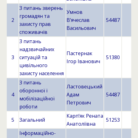
З питань зверень
Умнов
громадян та
2
В’ячеслав
54487
захисту прав
Васильович
споживачів
З питань
надзвичайних
Пастернак
3
ситуацій та
51380
Ігор Іванович
цивільного
захисту населення
З питань
Ластовецький
оборонної і
4
Адам
54487
мобілізаційної
Петрович
роботи
Карп’як Рената
5
Загальний
51253
Анатоліївна
Інформаційно-