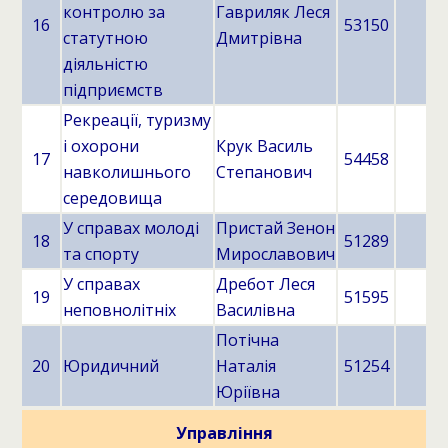
контролю за
Гавриляк Леся
16
53150
статутною
Дмитрівна
діяльністю
підприємств
Рекреації, туризму
і охорони
Крук Василь
17
54458
навколишнього
Степанович
середовища
У справах молоді
Пристай Зенон
18
51289
та спорту
Мирославович
У справах
Дребот Леся
19
51595
неповнолітніх
Василівна
Потічна
20
Юридичний
Наталія
51254
Юріївна
Управління