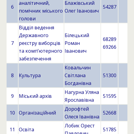
аналітичний,
Блажівський
6
54287
помічник міського
Олег Іванович
голови
Відділ ведення
Державного
Білецький
68289
7
реєстру виборців
Роман
69266
та комп’ютерного
Іванович
забезпечення
Ковальчин
8
Культура
Світлана
51300
Богданівна
Нагурна Уляна
9
Міський архів
51595
Ярославівна
Дорофтей
10
Організаційний
52668
Олеся Іванівна
Лобик Орест
11
Освіта
51785
Павлович