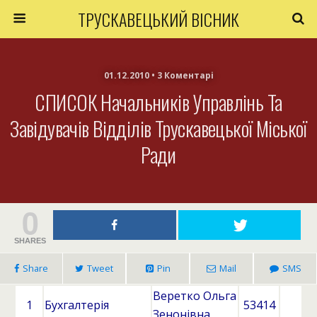
ТРУСКАВЕЦЬКИЙ ВІСНИК
01.12.2010 • 3 Коментарі
СПИСОК Начальників Управлінь Та
Завідувачів Відділів Трускавецької Міської
Ради
0
SHARES
Share
Tweet
Pin
Mail
SMS
Веретко Ольга
1
Бухгалтерія
53414
Зенонівна