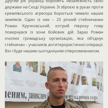
Другий рік українці боронять незалежність своєї
держави на Сході України. Зі зброєю в руках проти
кремлівського агресора борються чимало наших
земляків. Один із них – 23 річний стебничанин
Роман Кручковський, котрий півроку тому
повернувся із зони бойових дій. Зараз Роман
очолює громадську організацію, яка об’єднує
стебничан – учасників антитерористичної операції.
Він і буде нашим сьогоднішнім співрозмовником.