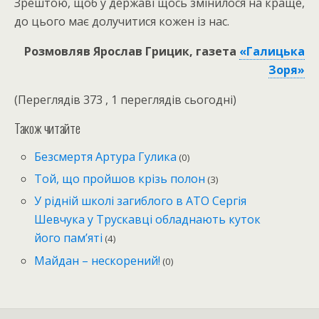
Зрештою, щоб у державі щось змінилося на краще,
до цього має долучитися кожен із нас.
Розмовляв Ярослав Грицик, газета
«Галицька
Зоря»
(Переглядів 373 , 1 переглядів сьогодні)
Також читайте
Безсмертя Артура Гулика
(0)
Той, що пройшов крізь полон
(3)
У рідній школі загиблого в АТО Сергія
Шевчука у Трускавці обладнають куток
його пам’яті
(4)
Майдан – нескорений!
(0)