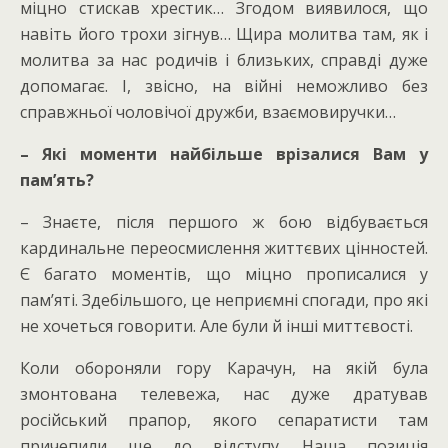
міцно стискав хрестик… Згодом виявилося, що
навіть його трохи зігнув… Щира молитва там, як і
молитва за нас родичів і близьких, справді дуже
допомагає. І, звісно, на війні неможливо без
справжньої чоловічої дружби, взаємовиручки…
– Які моменти найбільше врізалися Вам у
пам’ять?
– Знаєте, після першого ж бою відбувається
кардинальне переосмислення життєвих цінностей.
Є багато моментів, що міцно прописалися у
пам’яті. Здебільшого, це неприємні спогади, про які
не хочеться говорити. Але були й інші миттєвості.
Коли обороняли гору Карачун, на якій була
змонтована телевежа, нас дуже дратував
російський прапор, якого сепаратисти там
причепили ще до відступу. Наша позиція