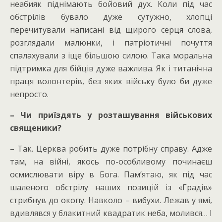
неабияк піднімають бойовий дух. Коли під час
обстрілів бувало дуже сутужно, хлопці
перечитували написані від щирого серця слова,
розглядали малюнки, і патріотичні почуття
спалахували з іще більшою силою. Така моральна
підтримка для бійців дуже важлива. Як і титанічна
праця волонтерів, без яких війську було би дуже
непросто.
– Чи приїздять у розташування військових
священики?
– Так. Церква робить дуже потрібну справу. Адже
там, на війні, якось по-особливому починаєш
осмислювати віру в Бога. Пам’ятаю, як під час
шаленого обстрілу наших позицій із «Градів»
стрибнув до окопу. Навколо – вибухи. Лежав у ямі,
вдивлявся у блакитний квадратик неба, молився… І