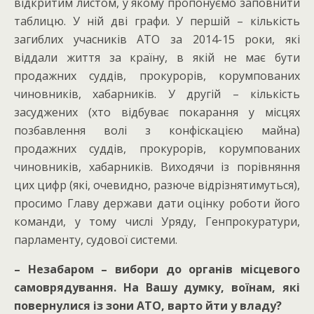
відкритим листом, у якому пропонуємо заповнити
таблицю. У ній дві графи. У першій – кількість
загиблих учасників АТО за 2014-15 роки, які
віддали життя за країну, в якій не має бути
продажних суддів, прокурорів, корумпованих
чиновників, хабарників. У другій – кількість
засуджених (хто відбуває покарання у місцях
позбавлення волі з конфіскацією майна)
продажних суддів, прокурорів, корумпованих
чиновників, хабарників. Виходячи із порівняння
цих цифр (які, очевидно, разюче відрізнятимуться),
просимо Главу держави дати оцінку роботи його
команди, у тому числі Уряду, Генпрокуратури,
парламенту, судової системи.
– Незабаром – вибори до органів місцевого
самоврядування. На Вашу думку, воїнам, які
повернулися із зони АТО, варто йти у владу?