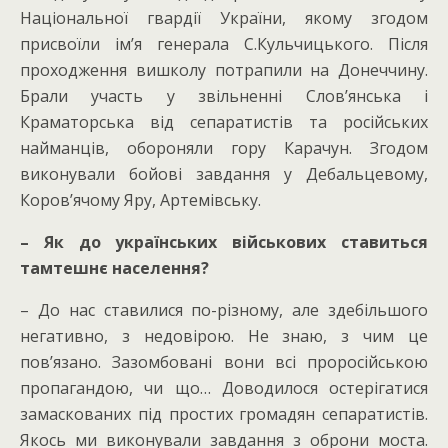
Національної гвардії України, якому згодом
присвоїли ім’я генерала С.Кульчицького. Після
проходження вишколу потрапили на Донеччину.
Брали участь у звільненні Слов’янська і
Краматорська від сепаратистів та російських
найманців, обороняли гору Карачун. Згодом
виконували бойові завдання у Дебальцевому,
Коров’ячому Яру, Артемівську.
– Як до українських військових ставиться
тамтешнє населення?
– До нас ставилися по-різному, але здебільшого
негативно, з недовірою. Не знаю, з чим це
пов’язано. Зазомбовані вони всі проросійською
пропагандою, чи що… Доводилося остерігатися
замаскованих під простих громадян сепаратистів.
Якось ми виконували завдання з оброни моста.