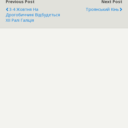
Previous Post
Next Post
3-4 Жовтня На
Троянський Кінь
Дрогобиччині Відбудеться
ХІІ Ралі Галіція