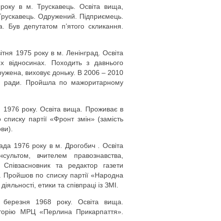
року в м. Трускавець. Освіта вища,
 Трускавець. Одружений. Підприємець.
. Був депутатом п’ятого скликання.
тня 1975 року в м. Ленінград. Освіта
х відносинах. Походить з давнього
ужена, виховує доньку. В 2006 – 2010
ої ради. Пройшла по мажоритарному
1976 року. Освіта вища. Проживає в
списку партії «Фронт змін» (замість
ви).
да 1976 року в м. Дрогобич . Освіта
ультом, вчителем правознавства,
 Співзасновник та редактор газети
я. Пройшов по списку партії «Народна
яльності, етики та співпраці із ЗМІ.
 березня 1968 року. Освіта вища.
аторію МРЦ «Перлина Прикарпаття».