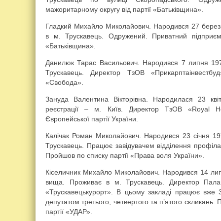
мажоритарному округу від партії «Батьківщина».
Гладкий Михайло Миколайович. Народився 27 березн
в м. Трускавець. Одружений. Приватний підприєм
«Батьківщина».
Данилюк Тарас Васильович. Народився 7 липня 197
Трускавець. Директор ТзОВ «Прикарптаінвестбу
«Свобода».
Зануда Валентина Вікторівна. Народилася 23 кві
реєстрації – м. Київ. Директор ТзОВ «Royal H
Європейської партії України.
Калічак Роман Миколайович. Народився 23 січня 19
Трускавець. Працює завідувачем відділення профілакт
Пройшов по списку партії «Права воля України».
Кіселичник Михайло Миколайович. Народився 14 липн
вища. Проживає в м. Трускавець. Директор Пала
«Трускавецькурорт». В цьому закладі працює вже 3
депутатом третього, четвертого та п’ятого скликань.
партії «УДАР».