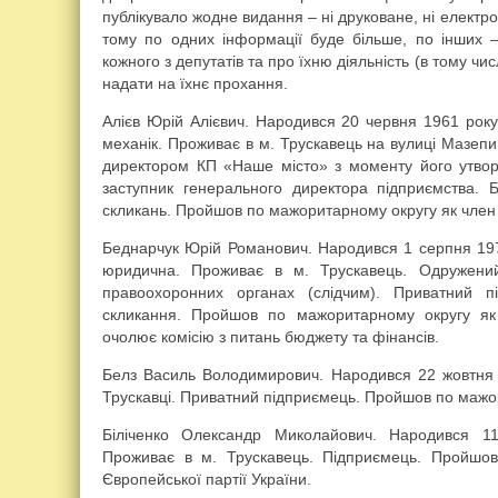
публікувало жодне видання – ні друковане, ні електро
тому по одних інформації буде більше, по інших
кожного з депутатів та про їхню діяльність (в тому ч
надати на їхнє прохання.
Алієв Юрій Алієвич. Народився 20 червня 1961 року
механік. Проживає в м. Трускавець на вулиці Мазе
директором КП «Наше місто» з моменту його утво
заступник генерального директора підприємства. Б
скликань. Пройшов по мажоритарному округу як член 
Беднарчук Юрій Романович. Народився 1 серпня 197
юридична. Проживає в м. Трускавець. Одружений
правоохоронних органах (слідчим). Приватний п
скликання. Пройшов по мажоритарному округу як 
очолює комісію з питань бюджету та фінансів.
Белз Василь Володимирович. Народився 22 жовтня 
Трускавці. Приватний підприємець. Пройшов по мажори
Біліченко Олександр Миколайович. Народився 1
Проживає в м. Трускавець. Підприємець. Пройшо
Європейської партії України.