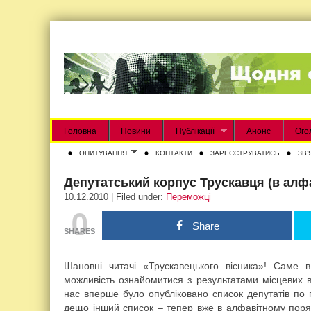
Головна
Новини
Публікації
Анонс
Ого
ОПИТУВАННЯ
КОНТАКТИ
ЗАРЕЄСТРУВАТИСЬ
ЗВʼ
Депутатський корпус Трускавця (в алф
10.12.2010 | Filed under:
Переможці
0
Share
SHARES
Шановні читачі «Трускавецького вісника»! Саме
можливість ознайомитися з результатами місцевих ви
нас вперше було опубліковано список депутатів по 
дещо інший список – тепер вже в алфавітному поря