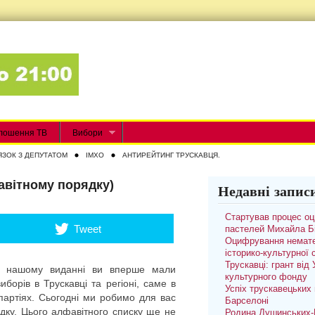
лошення ТВ
Вибори
ЯЗОК З ДЕПУТАТОМ
IMXO
АНТИРЕЙТИНГ ТРУСКАВЦЯ.
авітному порядку)
Недавні запис
Стартував процес о
Tweet
пастелей Михайла Б
Оцифрування немате
історико-культурної
Трускавці: грант від
 в нашому виданні ви вперше мали
культурного фонду
борів в Трускавці та регіоні, саме в
Успіх трускавецьких 
партіях. Сьогодні ми робимо для вас
Барселоні
дку. Цього алфавітного списку ще не
Родина Душинських-П