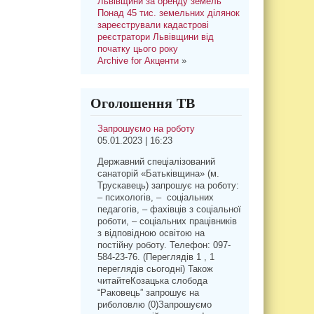
Львівщини за оренду земель
Понад 45 тис. земельних ділянок
зареєстрували кадастрові
реєстратори Львівщини від
початку цього року
Archive for Акценти
»
Оголошення ТВ
Запрошуємо на роботу
05.01.2023 | 16:23
Державний спеціалізований
санаторій «Батьківщина» (м.
Трускавець) запрошує на роботу:
– психологів, – соціальних
педагогів, – фахівців з соціальної
роботи, – соціальних працівників
з відповідною освітою на
постійну роботу. Телефон: 097-
584-23-76. (Переглядів 1 , 1
переглядів сьогодні) Також
читайтеКозацька слобода
“Раковець” запрошує на
риболовлю (0)Запрошуємо