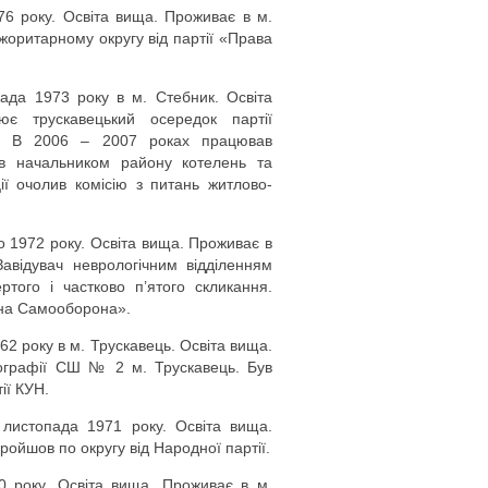
6 року. Освіта вища. Проживає в м.
оритарному округу від партії «Права
ада 1973 року в м. Стебник. Освіта
є трускавецький осередок партії
ня. В 2006 – 2007 роках працював
ав начальником району котелень та
ії очолив комісію з питань житлово-
о 1972 року. Освіта вища. Проживає в
авідувач неврологічним відділенням
ертого і частково п’ятого скликання.
дна Самооборона».
62 року в м. Трускавець. Освіта вища.
еографії СШ № 2 м. Трускавець. Був
ії КУН.
истопада 1971 року. Освіта вища.
ойшов по округу від Народної партії.
0 року. Освіта вища. Проживає в м.