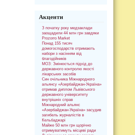
Акценти
З початку року медзаклади
заощадили 44 млн грн завдяки
Prozorro Market
Понад 155 тисяч
домогосподарств отримають
набори з насінням від
благодійників
МОЗ: Змінюється підхід до
державного контролю якості
лікарських засобів
Син очільника Міжнародного
альянсу «Азербайджан-Україна»
отримав диплом Львівського
державного університету
внутрішніх справ
Міжнародний альянс
«Азербайджан-Україна» засудив
загибель журналістів в
Кельбаджарі
Майже 50 млн грн щорічно
отримуватимуть місцеві ради