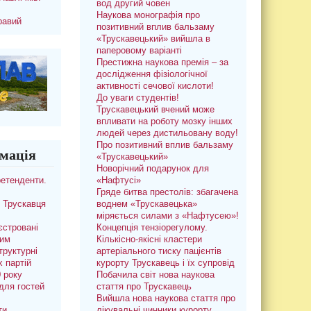
вод другий човен
Наукова монографія про
равий
позитивний вплив бальзаму
«Трускавецький» вийшла в
паперовому варіанті
Престижна наукова премія – за
дослідження фізіологічної
активності сечової кислоти!
До уваги студентів!
Трускавецький вчений може
впливати на роботу мозку інших
людей через дистильовану воду!
Про позитивний вплив бальзаму
мація
«Трускавецький»
Новорічний подарунок для
ретенденти.
«Нафтусі»
Гряде битва престолів: збагачена
 Трускавця
воднем «Трускавецька»
міряється силами з «Нафтусею»!
єстровані
Концепція тензіорегулому.
ким
Кількісно-якісні кластери
труктурні
артеріального тиску пацієнтів
х партій
курорту Трускавець і їх супровід
0 року
Побачила світ нова наукова
для гостей
стаття про Трускавець
Вийшла нова наукова стаття про
ти
лікувальні чинники курорту