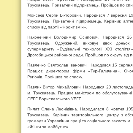
Трускавець. Приватний підприємець. Пройшов по списк
Мойсеєв Сергій Вікторович. Народився 7 вересня 19
Трускавець. Приватний підприємець. Керівник апт
списку від партії «Фронт змін».
Наконечний Володимир Осипович. Народився 26
Трускавець. Одружений, виховує двох доньок. 
супермаркету «Будівельні технології ХХІ століття
Дрогобицької районної ради. Пройшов по округу від п
Павлечко Святослав Іванович. Народився 15 серпня
Працює директором фірми «Тур-Галичина». Очол
Регіонів. Пройшов по списку.
Павлик Віктор Михайлович. Народився 29 листопада
м. Трускавець. Працює майстром по обслуговуванні 
СЕГГ Бориславського УЕГГ.
Пилат Олена Леонідівна. Народилася 8 жовтня 195
Трускавець. Керівник територіального центру з обс
громадян Управління праці та соціального захисту м.
«Жінки за майбутнє».