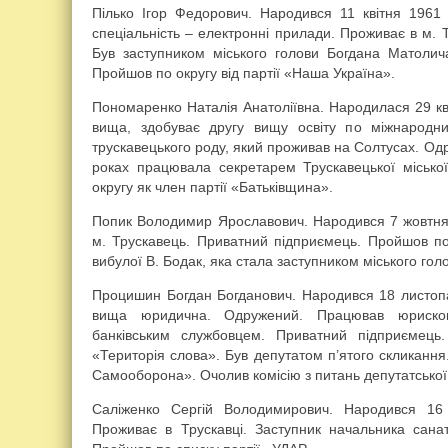
Пілько Ігор Федорович. Народився 11 квітня 1961 
спеціальність – електронні прилади. Проживає в м.
Був заступником міського голови Богдана Матолича
Пройшов по округу від партії «Наша Україна».
Пономаренко Наталія Анатоліївна. Народилася 29 кві
вища, здобуває другу вищу освіту по міжнародни
трускавецького роду, який проживав на Солтусах. Одр
роках працювала секретарем Трускавецької міськ
округу як член партії «Батьківщина».
Попик Володимир Ярославович. Народився 7 жовтня 
м. Трускавець. Приватний підприємець. Пройшов по 
вибулої В. Бодак, яка стала заступником міського голо
Процишин Богдан Богданович. Народився 18 листопа
вища юридична. Одружений. Працював юрисконс
банківським службовцем. Приватний підприємець.
«Територія слова». Був депутатом п’ятого скликанн
Самооборона». Очолив комісію з питань депутатської ді
Саліженко Сергій Володимирович. Народився 16
Проживає в Трускавці. Заступник начальника сан