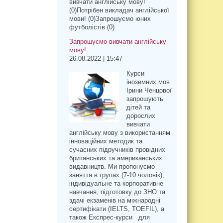
вивчати англійську мову!
(0)Потрібен викладач англійської
мови! (0)Запрошуємо юних
футболістів (0)
Запрошуємо вивчати англійську
мову!
26.08.2022 | 15:47
Курси
іноземних мов
Ірини Ченцової
запрошують
дітей та
дорослих
вивчати
англійську мову з використанням
інноваційних методик та
сучасних підручників провідних
британських та американських
видавництв. Ми пропонуємо
заняття в групах (7-10 чоловік),
індивідуальне та корпоративне
навчання, підготовку до ЗНО та
здачі екзаменів на міжнародні
сертифікати (IELTS, TOEFIL), а
також Експрес-курси для