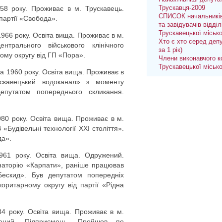
58 року. Проживає в м. Трускавець.
Трускавця-2009
СПИСОК начальників
партії «Свобода».
та завідувачів відділ
Трускавецької міськ
966 року. Освіта вища. Проживає в м.
Хто є хто серед депу
трального військового клінічного
за 1 рік)
му округу від ГП «Пора».
Члени виконавчого к
Трускавецької міськ
 1960 року. Освіта вища. Проживає в
скавецький водоканал» з моменту
епутатом попереднього скликання.
80 року. Освіта вища. Проживає в м.
Будівельні технології ХХІ століття».
да».
961 року. Освіта вища. Одружений.
наторію «Карпати», раніше працював
Бескид». Був депутатом попередніх
оритарному округу від партії «Рідна
84 року. Освіта вища. Проживає в м.
жений. Підприємець. Пройшов по