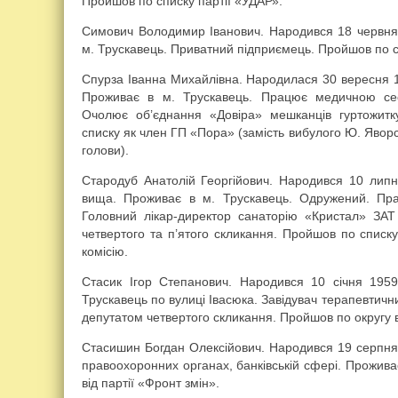
Пройшов по списку партії «УДАР».
Симович Володимир Іванович. Народився 18 червня 
м. Трускавець. Приватний підприємець. Пройшов по спи
Спурза Іванна Михайлівна. Народилася 30 вересня 1
Проживає в м. Трускавець. Працює медичною се
Очолює об’єднання «Довіра» мешканців гуртожит
списку як член ГП «Пора» (замість вибулого Ю. Яворс
голови).
Стародуб Анатолій Георгійович. Народився 10 липн
вища. Проживає в м. Трускавець. Одружений. Пр
Головний лікар-директор санаторію «Кристал» ЗАТ
четвертого та п’ятого скликання. Пройшов по списк
комісію.
Стасик Ігор Степанович. Народився 10 січня 195
Трускавець по вулиці Івасюка. Завідувач терапевтични
депутатом четвертого скликання. Пройшов по округу в
Стасишин Богдан Олексійович. Народився 19 серпня
правоохоронних органах, банківській сфері. Прожива
від партії «Фронт змін».