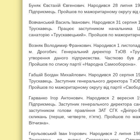
Буняк Євстахій Євгенович. Народився 28 липня 19
Підприємець. Пройшов по мажоритарному округу від 
Вовчанський Василь Іванович. Народився 31 серпня 1
Трускавець. Працює заступником начальника Цен
санаторію «Трускавецький». Пройшов по мажоритарно
Возняк Володимир Франкович. Народився 1 листопада
м. Дрогобич. Генеральний директор ТзОВ «Тру
утворення даного підприємства. Частково був д
Пройшов по списку партії «Народна Самооборона».
Габшій Богдан Михайлович. Народився 20 серпня 19
Трускавець. Заступник генерального директора ТзОВ «
Пройшов по мажоритарному округу від партії «Свобо
Гарванко Ігор Антонович. Народився 2 вересня 1
Підприємець. Заступник генерального директора са
заступником голови правління ЗАТ СГК «Дніпро-
скликань (перше, четверте, п’яте). Пройшов по маж
Вітчизна».
Герльовський Іван Ігорович. Народився 2 липня 19
Трускавець по вулиці Скоропадського. Одру