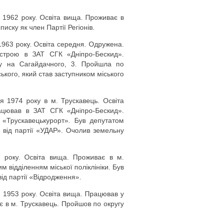
1962 року. Освіта вища. Проживає в
ску як член Партії Регіонів.
963 року. Освіта середня. Одружена.
строю в ЗАТ СГК «Дніпро-Бескид».
ку на Сагайдачного, 3. Пройшла по
ького, який став заступником міського
я 1974 року в м. Трускавець. Освіта
ацював в ЗАТ СГК «Дніпро-Бескид».
 «Трускавецькурорт». Був депутатом
у від партії «УДАР». Очолив земельну
9 року. Освіта вища. Проживає в м.
м відділенням міської поліклініки. Був
ід партії «Відродження».
 1953 року. Освіта вища. Працював у
є в м. Трускавець. Пройшов по округу