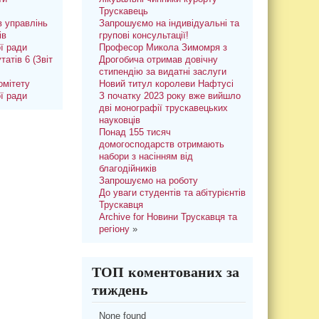
Трускавець
 управлінь
Запрошуємо на індивідуальні та
ів
групові консультації!
ої ради
Професор Микола Зимомря з
татів 6 (Звіт
Дрогобича отримав довічну
стипендію за видатні заслуги
омітету
Новий титул королеви Нафтусі
ої ради
З початку 2023 року вже вийшло
дві монографії трускавецьких
науковців
Понад 155 тисяч
домогосподарств отримають
набори з насінням від
благодійників
Запрошуємо на роботу
До уваги студентів та абітурієнтів
Трускавця
Archive for Новини Трускавця та
регіону
»
ТОП коментованих за
тиждень
None found