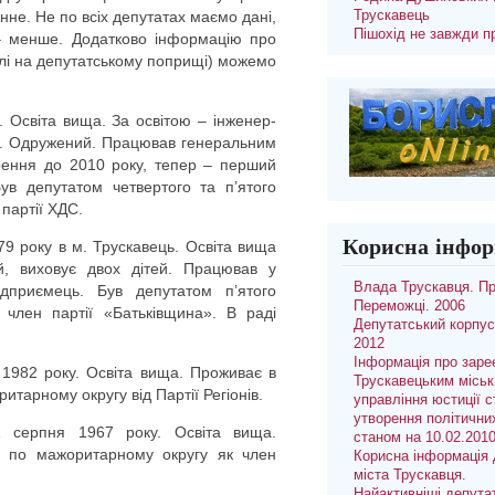
нне. Не по всіх депутатах маємо дані,
Трускавець
Пішохід не завжди п
 – менше. Додатково інформацію про
ислі на депутатському поприщі) можемо
. Освіта вища. За освітою – інженер-
пи. Одружений. Працював генеральним
рення до 2010 року, тепер – перший
ув депутатом четвертого та п’ятого
партії ХДС.
Корисна інфор
9 року в м. Трускавець. Освіта вища
, виховує двох дітей. Працював у
Влада Трускавця. П
ідприємець. Був депутатом п’ятого
Переможці. 2006
член партії «Батьківщина». В раді
Депутатський корпус
2012
Інформація про заре
1982 року. Освіта вища. Проживає в
Трускавецьким місь
тарному округу від Партії Регіонів.
управління юстиції с
утворення політични
1 серпня 1967 року. Освіта вища.
станом на 10.02.201
в по мажоритарному округу як член
Корисна інформація 
міста Трускавця.
Найактивніші депута