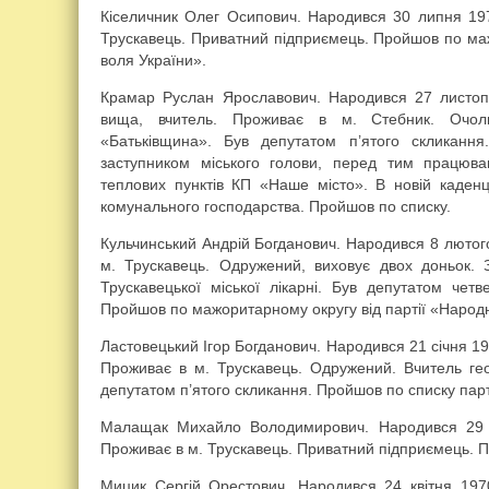
Кіселичник Олег Осипович. Народився 30 липня 197
Трускавець. Приватний підприємець. Пройшов по маж
воля України».
Крамар Руслан Ярославович. Народився 27 листоп
вища, вчитель. Проживає в м. Стебник. Очолю
«Батьківщина». Був депутатом п’ятого скликан
заступником міського голови, перед тим працюв
теплових пунктів КП «Наше місто». В новій каденц
комунального господарства. Пройшов по списку.
Кульчинський Андрій Богданович. Народився 8 лютог
м. Трускавець. Одружений, виховує двох доньок. З
Трускавецької міської лікарні. Був депутатом четв
Пройшов по мажоритарному округу від партії «Наро
Ластовецький Ігор Богданович. Народився 21 січня 19
Проживає в м. Трускавець. Одружений. Вчитель г
депутатом п’ятого скликання. Пройшов по списку парт
Малащак Михайло Володимирович. Народився 29 л
Проживає в м. Трускавець. Приватний підприємець. Пр
Мицик Сергій Орестович. Народився 24 квітня 197