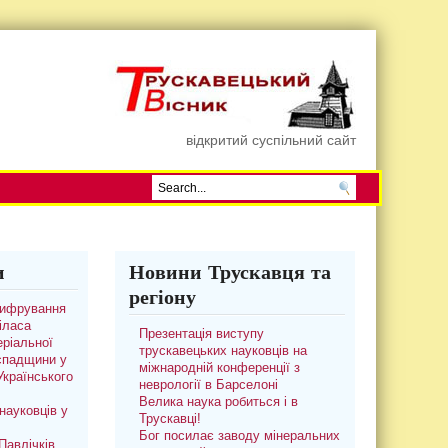
відкритий суспільний сайт
и
Новини Трускавця та
регіону
цифрування
іласа
Презентація виступу
ріальної
трускавецьких науковців на
 спадщини у
міжнародній конференції з
 Українського
неврології в Барселоні
Велика наука робиться і в
науковців у
Трускавці!
Бог посилає заводу мінеральних
авлічків.