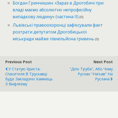
Богдан Гринчишин: «Зараз в Дрогобичі при
владі маємо абсолютно непрофесійну
випадкову людину» (частина ІІ)
(0)
Львівські правоохоронці зафіксували факт
розтрати депутатом Дрогобицької
міськради майже півмільйона гривень
(0)
Previous Post
Next Post
У Статую Христа-
"Діло Труба", Або Чому
Спасителя В Трускавці
Руслан "наїхав" На
Буде Закладено Камінець
Руслана
З Вифлеєму