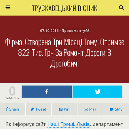
ТРУСКАВЕЦЬКИЙ ВІСНИК
07.10.2016 • Прокоментуй!
Фірма, Створена Три Місяці Тому, Отримає
822 Тис. Грн За Ремонт Дороги В
Дрогобичі
0
SHARES
Share
Tweet
Pin
Mail
SMS
Як інформує сайт
Наші Гроші. Львів
, департамент