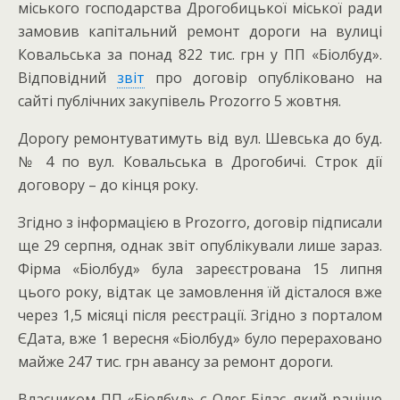
міського господарства Дрогобицької міської ради
замовив капітальний ремонт дороги на вулиці
Ковальська за понад 822 тис. грн у ПП «Біолбуд».
Відповідний
звіт
про договір опубліковано на
сайті публічних закупівель Prozorro 5 жовтня.
Дорогу ремонтуватимуть від вул. Шевська до буд.
№ 4 по вул. Ковальська в Дрогобичі. Строк дії
договору – до кінця року.
Згідно з інформацією в Prozorro, договір підписали
ще 29 серпня, однак звіт опублікували лише зараз.
Фірма «Біолбуд» була зареєстрована 15 липня
цього року, відтак це замовлення їй дісталося вже
через 1,5 місяці після реєстрації. Згідно з порталом
ЄДата, вже 1 вересня «Біолбуд» було перераховано
майже 247 тис. грн авансу за ремонт дороги.
Власником ПП «Біолбуд» є Олег Білас, який раніше