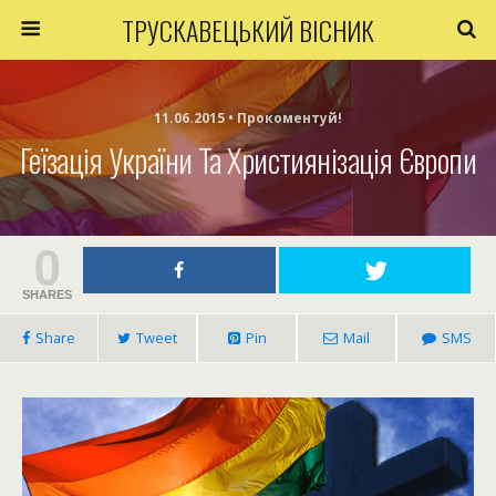
ТРУСКАВЕЦЬКИЙ ВІСНИК
11.06.2015 • Прокоментуй!
Геїзація України Та Християнізація Європи
0
SHARES
Share
Tweet
Pin
Mail
SMS