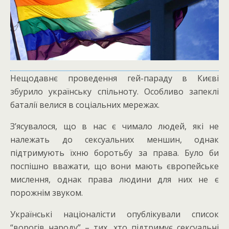
Нещодавнє проведення гей-параду в Києві
збурило українську спільноту. Особливо запеклі
баталії велися в соціальних мережах.
З’ясувалося, що в нас є чимало людей, які не
належать до сексуальних меншин, однак
підтримують їхню боротьбу за права. Було би
поспішно вважати, що вони мають європейське
мислення, однак права людини для них не є
порожнім звуком.
Українські націоналісти опублікували список
“ворогів народу” – тих, хто підтримує сексуальні