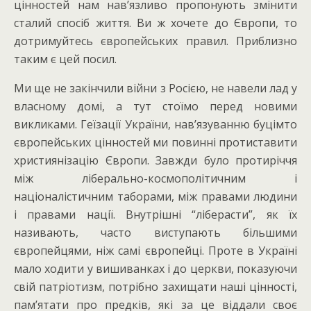
цінностей нам нав’язливо пропонують змінити
сталий спосіб життя. Ви ж хочете до Європи, то
дотримуйтесь європейських правил. Приблизно
таким є цей посил.
Ми ще не закінчили війни з Росією, не навели лад у
власному домі, а тут стоїмо перед новими
викликами. Геїзації України, нав’язуванню буцімто
європейських цінностей ми повинні протиставити
християнізацію Європи. Завжди було протиріччя
між ліберально-космополітичним і
націоналістичним таборами, між правами людини
і правами нації. Внутрішні “ліберасти”, як їх
називають, часто виступають більшими
європейцями, ніж самі європейці. Проте в Україні
мало ходити у вишиванках і до церкви, показуючи
свій патріотизм, потрібно захищати наші цінності,
пам’ятати про предків, які за це віддали своє