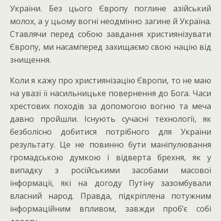
України. Без цього Європу поглине азійський
молох, а у цьому вогні неодмінно загине й Україна.
Ставлячи перед собою завдання християнізувати
Європу, ми насамперед захищаємо свою націю від
знищення.
Коли я кажу про християнізацію Європи, то не маю
на увазі її насильницьке повернення до Бога. Часи
хрестових походів за допомогою вогню та меча
давно пройшли. Існують сучасні технології, як
безболісно добитися потрібного для України
результату. Це не повинно бути маніпулювання
громадською думкою і відверта брехня, як у
випадку з російськими засобами масової
інформації, які на догоду Путіну зазомбували
власний народ. Правда, підкріплена потужним
інформаційним впливом, завжди проб’є собі