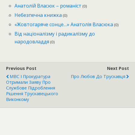
Анатолій Власюк – романіст
(0)
Небезпечна книжка
(0)
«Жовтогаряче сонце…» Анатолія Власюка
(0)
Від націоналізму і радикалізму до
народовладдя
(0)
Previous Post
Next Post
МВС І Прокуратура
Про Любов До Трускавця
Отримали Заяву Про
Службове Підроблення
Рішення Трускавецького
Виконкому