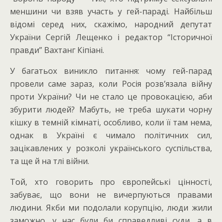
меншини чи взяв участь у гей-параді. Найбільш
відомі серед них, скажімо, народний депутат
України Сергій Лещенко і редактор “Історичної
правди” Вахтанг Кіпіані.
У багатьох виникло питання: чому гей-парад
провели саме зараз, коли Росія розв’язала війну
проти України? Чи не стало це провокацією, аби
збурити людей? Мабуть, не треба шукати чорну
кішку в темній кімнаті, особливо, коли її там нема,
однак в Україні є чимало політичних сил,
зацікавлених у розколі українського суспільства,
та ще й на тлі війни.
Той, хто говорить про європейські цінності,
забуває, що вони не вичерпуються правами
людини. Якби ми подолали корупцію, люди жили
заможно, у нас були би справедливі суди, а в