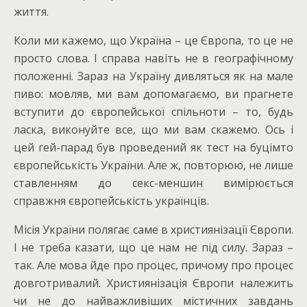
життя.
Коли ми кажемо, що Україна – це Європа, то це не
просто слова. І справа навіть не в географічному
положенні. Зараз на Україну дивляться як на мале
пиво: мовляв, ми вам допомагаємо, ви прагнете
вступити до європейської спільноти – то, будь
ласка, виконуйте все, що ми вам скажемо. Ось і
цей гей-парад був проведений як тест на буцімто
європейськість України. Але ж, повторюю, не лише
ставленням до секс-меншин вимірюється
справжня європейськість українців.
Місія України полягає саме в християнізації Європи.
І не треба казати, що це нам не під силу. Зараз –
так. Але мова йде про процес, причому про процес
довготривалий. Християнізація Європи належить
чи не до найважливіших містичних завдань