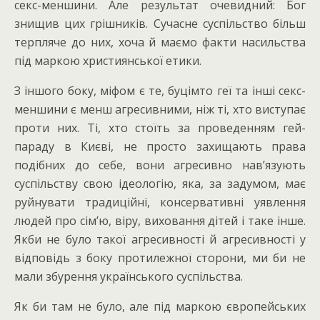
секс-меншини. Але результат очевидний: Бог
знищив цих грішників. Сучасне суспільство більш
терпляче до них, хоча й маємо факти насильства
під маркою християнської етики.
З іншого боку, міфом є те, буцімто геї та інші секс-
меншини є менш агресивними, ніж ті, хто виступає
проти них. Ті, хто стоїть за проведенням гей-
параду в Києві, не просто захищають права
подібних до себе, вони агресивно нав’язують
суспільству свою ідеологію, яка, за задумом, має
руйнувати традиційні, консервативні уявлення
людей про сім’ю, віру, виховання дітей і таке інше.
Якби не було такої агресивності й агресивності у
відповідь з боку протилежної сторони, ми би не
мали збурення українського суспільства.
Як би там не було, але під маркою європейських