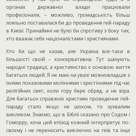
органах державної влади працювали
професіонали, – можливо, громадськість більш
лояльно поставилася би до проведення гей-параду
в Києві. Принаймні не було би спротиву з боку тих,
хто вважає себе націоналістами і християнами.
Хто би що не казав, але Україна все-таки в
більшості своїй – консервативна. Тут шанують
народні традиції, а християнство є основою життя
багатьох людей. Я не маю на увазі можновладців з
їхніми показовими моліннями і хрестіннями під час
релігійних свят, коли гору бере обряд, а не віра.
Для багатьох справжніх християн проведення гей-
параду стало якщо не шоком, то зухвалим
викликом. Знаємо, що в Біблії сказано про Содом і
Гоморру, хоча цей епізод кожний інтерпретує по-
своєму і не переносить виключно на геїв та інші