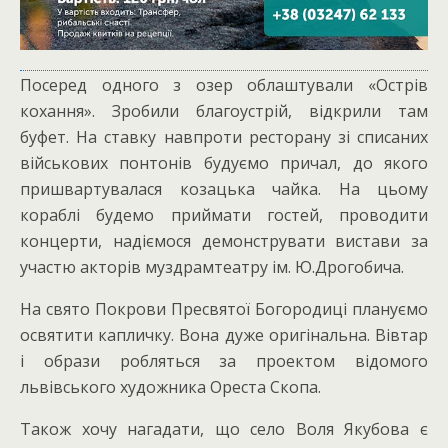
Посеред одного з озер облаштували «Острів
кохання». Зробили благоустрій, відкрили там
буфет. На ставку навпроти ресторану зі списаних
військових понтонів будуємо причал, до якого
пришвартувалася козацька чайка. На цьому
кораблі будемо приймати гостей, проводити
концерти, надіємося демонструвати вистави за
участю акторів муздрамтеатру ім. Ю.Дрогобича.
На свято Покрови Пресвятої Богородиці плануємо
освятити капличку. Вона дуже оригінальна. Вівтар
і образи робляться за проектом відомого
львівського художника Ореста Скопа.
Також хочу нагадати, що село Воля Якубова є