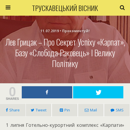
ТРУСКАВЕЦЬКИЙ ВІСНИК
11.07.2019 • Прокоментуй!
Лев Грицак – Про Секрет Успіху «Карпат»,
Базу «Слобода-Раковець» І Велику
Політику
0
SHARES
Share
Tweet
Pin
Mail
SMS
1 липня Готельно-курортний комплекс «Карпати»