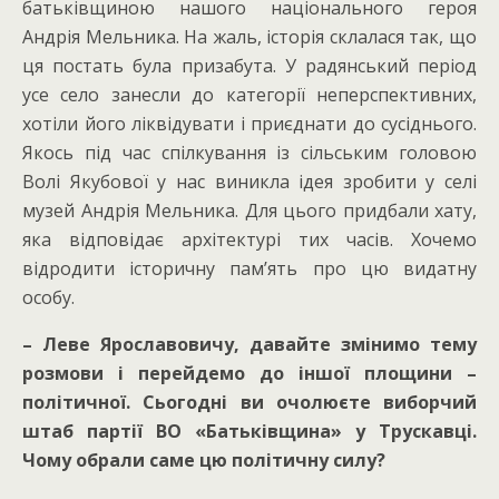
батьківщиною нашого національного героя
Андрія Мельника. На жаль, історія склалася так, що
ця постать була призабута. У радянський період
усе село занесли до категорії неперспективних,
хотіли його ліквідувати і приєднати до сусіднього.
Якось під час спілкування із сільським головою
Волі Якубової у нас виникла ідея зробити у селі
музей Андрія Мельника. Для цього придбали хату,
яка відповідає архітектурі тих часів. Хочемо
відродити історичну пам’ять про цю видатну
особу.
– Леве Ярославовичу, давайте змінимо тему
розмови і перейдемо до іншої площини –
політичної. Сьогодні ви очолюєте виборчий
штаб партії ВО «Батьківщина» у Трускавці.
Чому обрали саме цю політичну силу?