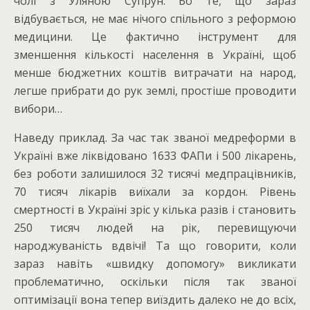
чолі з Уляною Супрун. Бо те, що зараз
відбувається, не має нічого спільного з реформою
медицини. Це фактично інструмент для
зменшення кількості населення в Україні, щоб
менше бюджетних коштів витрачати на народ,
легше прибрати до рук землі, простіше проводити
вибори…
Наведу приклад. За час так званої медреформи в
Україні вже ліквідовано 1633 ФАПи і 500 лікарень,
без роботи залишилося 32 тисячі медпрацівників,
70 тисяч лікарів виїхали за кордон. Рівень
смертності в Україні зріс у кілька разів і становить
250 тисяч людей на рік, перевищуючи
народжуваність вдвічі! Та що говорити, коли
зараз навіть «швидку допомогу» викликати
проблематично, оскільки після так званої
оптимізації вона тепер виїздить далеко не до всіх,