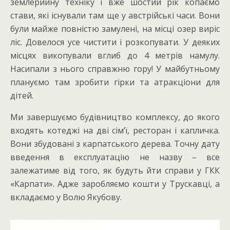
землерийну техніку і вже шостий рік копаємо
стави, які існували там ще у австрійські часи. Вони
були майже повністю замулені, на місці озер виріс
ліс. Довелося усе чистити і розкопувати. У деяких
місцях викопували вглиб до 4 метрів намулу.
Насипали з нього справжню гору! У майбутньому
плануємо там зробити гірки та атракціони для
дітей.
Ми завершуємо будівництво комплексу, до якого
входять котеджі на дві сім’ї, ресторан і капличка.
Вони збудовані з карпатського дерева. Точну дату
введення в експлуатацію не назву – все
залежатиме від того, як будуть йти справи у ГКК
«Карпати». Адже заробляємо кошти у Трускавці, а
вкладаємо у Волю Якубову.