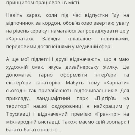
принципом працював і в місті.
Навіть зараз, коли під час відпустки їду на
відпочинок за кордон, обов’язково звертаю увагу
на рівень сервісу і намагаюся запроваджувати це у
«Карпатах». Завжди цікавлюся новинками,
передовими досягненнями у медичній сфері.
А ще мої підлеглі і друзі відзначають, що я маю
художній смак, якусь дизайнерську жилку. Це
допомагає гарно оформляти інтер’єри та
екстер’єри санаторію. Мабуть тому «Карпати»
сьогодні так приваблюють відпочивальників. Для
прикладу, ландшафтний парк «Підгір’я» на
території нашої оздоровниці є найкращим у
Трускавці і відзначений премією «Гран-прі» на
міжнародній виставці. Також маємо свій зоопарк і
багато-багато іншого…