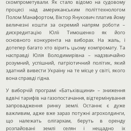
скомпрометували. Як стало відомо на судовому
процесі над американським політтехнологом
Полом Манафортом, Віктор Янукович платив йому
величезні кошти за окремий напрям роботи –
дискредитацію Юлії Тимошенко як його
основного конкурента на виборах. На жаль, і
дотепер багато хто вірить цьому компромату. Та
насправді Юлія Володимирівна – надзвичайно
розумний, успішний, патріотичний політик, який
здатний вивести Україну на те місце у світі, якого
вона справді гідна.
У виборчій програмі «Батьківщини» – зниження
вдвічі тарифів на газопостачання, відтермінування
запровадження ринку землі. Останнє є дуже
важливим, адже вже зараз потужні агрохолдинги,
що належать олігархам, беруть в оренду
розпайовані землі селян і нещадно їх