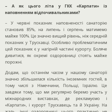
– А як цього літа у ГКК «Карпати» із
наповненням відпочивальниками?
– У червні показник наповненості санаторію
становив 85%, на липень і серпень матимемо
майже 100%. Це значно вищий рівень, ніж середній
показник у Трускавці. Особливо проблематичним
цей показник є у нагірній частині курорту. Боляче
дивитися, як окремі оздоровниці стоять майже
порожні.
Додам, що останнім часом у нашому санаторії
значно збільшилася кількість іноземних гостей, в
тому числі з Німеччини, Польщі, Ізраїлю. Це
завдяки тому, що ми регулярно беремо участь у
міжнародних виставках, де рекламуємо і
«Карпати», і курорт Трускавець та й Україну. На
жаль, інші оздоровниці цього практично не