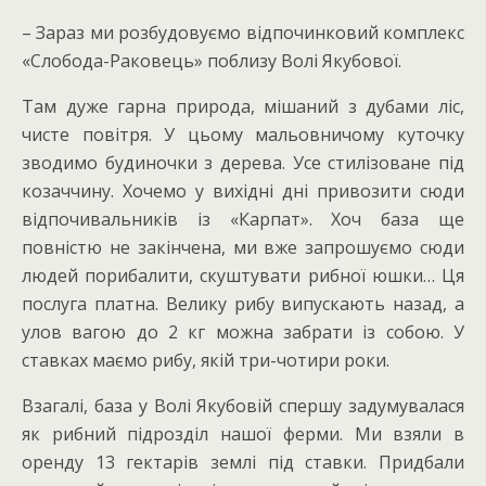
– Зараз ми розбудовуємо відпочинковий комплекс
«Слобода-Раковець» поблизу Волі Якубової.
Там дуже гарна природа, мішаний з дубами ліс,
чисте повітря. У цьому мальовничому куточку
зводимо будиночки з дерева. Усе стилізоване під
козаччину. Хочемо у вихідні дні привозити сюди
відпочивальників із «Карпат». Хоч база ще
повністю не закінчена, ми вже запрошуємо сюди
людей порибалити, скуштувати рибної юшки… Ця
послуга платна. Велику рибу випускають назад, а
улов вагою до 2 кг можна забрати із собою. У
ставках маємо рибу, якій три-чотири роки.
Взагалі, база у Волі Якубовій спершу задумувалася
як рибний підрозділ нашої ферми. Ми взяли в
оренду 13 гектарів землі під ставки. Придбали