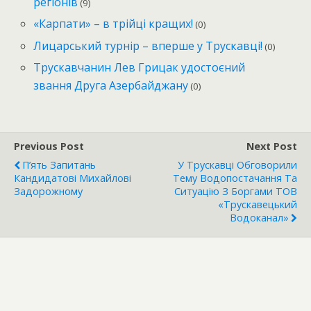
регіонів
(9)
«Карпати» – в трійці кращих!
(0)
Лицарський турнір – вперше у Трускавці!
(0)
Трускавчанин Лев Грицак удостоєний
звання Друга Азербайджану
(0)
Previous Post
Next Post
П’ять Запитань
У Трускавці Обговорили
Кандидатові Михайлові
Тему Водопостачання Та
Задорожному
Ситуацію З Боргами ТОВ
«Трускавецький
Водоканал»