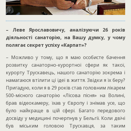
– Леве Ярославовичу, аналізуючи 26 років
діяльності санаторію, на Вашу думку, у чому
полягає секрет успіху «Карпат»?
– Можливо у тому, що я маю особисте бачення
розвитку санаторно-курортної сфери як такої,
курорту Трускавець, нашого санаторію зокрема і
намагаюся втілити ці ідеї в життя. Звідки я їх беру?
Пригадую, коли я в 29 років став головним лікарем
500-місного санаторію «Лісова пісня» на Волині,
брав відеокамеру, їхав у Європу і знімав усе, що
було найкраще в цій сфері. Багато передового
досвіду у медицині почерпнув у Бельгії. Коли двічі
був міським головою Трускавця, за таким