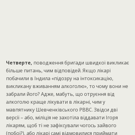
Четверте,
поводження бригади швидкої викликає
більше питань, чим відповідей. Якщо лікарі
побачили в Індила «підозру на інтоксикацію,
викликану вживанням алкоголю», то чому вони не
забрали його? Адже, мабуть, що отруєння від
алкоголю краще лікувати в лікарні, чим у
мавпятнику Шевченківського РВВС. Звідси дві
версії – або, міліція не захотіла віддавати Ігоря
лікарям, щоб ті не зафіксували чогось зайвого
(побої?), або лікарі самі відмовилися приймати