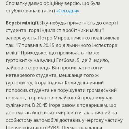
Спочатку даємо офіційну версію, що була
опублікована в газеті
«Сегодня»
Версія міліції.
Яку-небудь причетність до смерті
студента Ігоря Індила співробітники міліції
заперечують. Петро Мирошниченко події виклав
так. 17 травня в 20.15 до дільничного інспектора
міліції Приходько, що проживає в тім же
гуртожитку на вулиці Глєбова, 5, де й Індило,
зайшов охоронець. Він просив заспокоїти
нетверезого студента, мешканця того ж
гуртожитку, Ігора Індила. Коли дільничний
попросив студента не порушувати громадський
порядок, Ігор відповів лайкою й продовжував
хуліганити. В 20.45 Ігоря разом з товаришем, що
допомагав його втихомирювати, дільничний на
особистому автомобілі доставив у чергову частину
Шевченківського РУВД. Під час складання