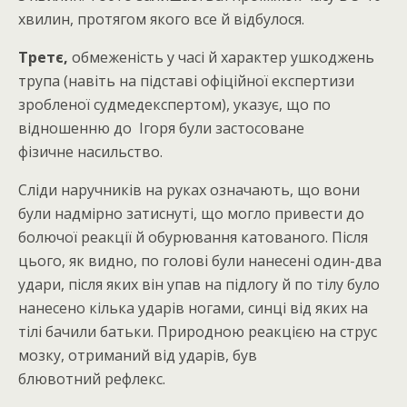
хвилин, протягом якого все й відбулося.
Третє,
обмеженість у часі й характер ушкоджень
трупа (навіть на підставі офіційної експертизи
зробленої судмедекспертом), указує, що по
відношенню до Ігоря були застосоване
фізичне насильство.
Сліди наручників на руках означають, що вони
були надмірно затиснуті, що могло привести до
болючої реакції й обурювання катованого. Після
цього, як видно, по голові були нанесені один-два
удари, після яких він упав на підлогу й по тілу було
нанесено кілька ударів ногами, синці від яких на
тілі бачили батьки. Природною реакцією на струс
мозку, отриманий від ударів, був
блювотний рефлекс.