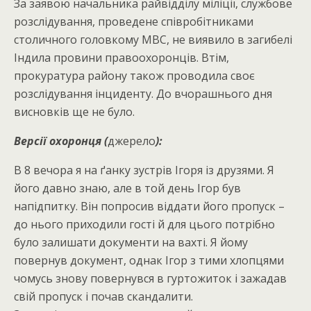
За заявою начальника райвідділу міліції, службове
розслідування, проведене співробітниками
столичного головкому МВС, не виявило в загибелі
Індила провини правоохоронців. Втім,
прокуратура району також проводила своє
розслідування інциденту. До вчорашнього дня
висновків ще не було.
Версії охоронця (
джерело
):
В 8 вечора я на ґанку зустрів Ігоря із друзями. Я
його давно знаю, але в той день Ігор був
напідпитку. Він попросив віддати його пропуск –
до нього приходили гості й для цього потрібно
було залишати документи на вахті. Я йому
повернув документ, однак Ігор з тими хлопцями
чомусь знову повернувся в гуртожиток і зажадав
свій пропуск і почав скандалити.