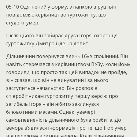
05-10 Одягнений у форму, з папкою в руці він
повідомляє керівництво гуртожитку, що
студент умер.
Після цього він забирає друга Ігоря, охоронця
гуртожитку Дмитра і їде на допит.
Дільничний повернувся вдень і був спокійний. Він
навіть сперечався з керівництвом ВУЗу, коли йому
говорили, що просто так цей випадок не пройде,
він сказав, що він не винуватий і за нього
заступиться начальство. Він розповів
співробітникам гуртожитку першу версію про
загибель Ігоря – він нібито захлинувся
блювотними масами. Однак, увечері
самовпевненість дільничного була розбита. До
вечора з’явилася інформація про те, що Ігор умер
від перелому в основі черепа. Коли дільничному