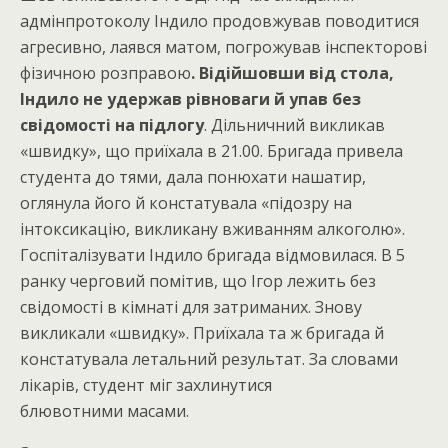
адмінпротоколу Індило продовжував поводитися
агресивно, лаявся матом, погрожував інспекторові
фізичною розправою
. Відійшовши від стола,
Індило не удержав рівноваги й упав без
свідомості на підлогу
. Дільничний викликав
«швидку», що приїхала в 21.00. Бригада привела
студента до тями, дала понюхати нашатир,
оглянула його й констатувала «підозру на
інтоксикацію, викликану вживанням алкоголю».
Госпіталізувати Індило бригада відмовилася. В 5
ранку черговий помітив, що Ігор лежить без
свідомості в кімнаті для затриманих. Знову
викликали «швидку». Приїхала та ж бригада й
констатувала летальний результат. За словами
лікарів, студент міг захлинутися
блювотними масами.