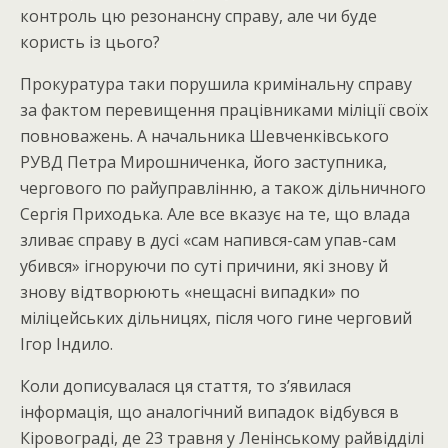
контроль цю резонансну справу, але чи буде
користь із цього?
Прокуратура таки порушила кримінальну справу
за фактом перевищення працівниками міліції своїх
повноважень. А начальника Шевченківського
РУВД Петра Мирошниченка, його заступника,
чергового по райуправлінню, а також дільничного
Сергія Приходька. Але все вказує на те, що влада
зливає справу в дусі «сам напився-сам упав-сам
убився» ігноруючи по суті причини, які знову й
знову відтворюють «нещасні випадки» по
міліцейських дільницях, після чого гине черговий
Ігор Індило.
Коли дописувалася ця стаття, то з’явилася
інформація, що аналогічний випадок відбувся в
Кіровограді, де 23 травня у Ленінському райвідділі