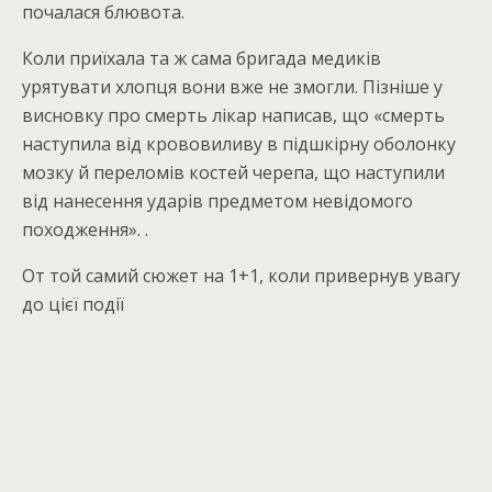
почалася блювота.
Коли приїхала та ж сама бригада медиків
урятувати хлопця вони вже не змогли. Пізніше у
висновку про смерть лікар написав, що «смерть
наступила від крововиливу в підшкірну оболонку
мозку й переломів костей черепа, що наступили
від нанесення ударів предметом невідомого
походження». .
От той самий сюжет на 1+1, коли привернув увагу
до цієї події