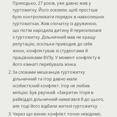
Приходько, 27 років, уже давно жив у
гуртожитку. Його оселили, щоб простіше
було контролювати порядок в навколишніх
гуртожитках. Жив спочатку із дружиною,
що потім народила дитину й переселилася
з гуртожитку. Дільничний мав не кращу
репутацію, оскільки приводив до себе
жінок, конфліктував зі студентами й
працівниками ВУЗу. У момент конфлікту в
його кімнаті перебувала жінка.
За словами мешканців гуртожитку
дільничний та Ігор давно мали
особистісний конфлікт. Ігор не любив
міліцію. Був рвучкий. «Закрити» Ігоря в
райвідділ дільничний намагався й до цього,
але тоді його відбили жителі гуртожитку.
Через що виник конфлікт точно невідомо,