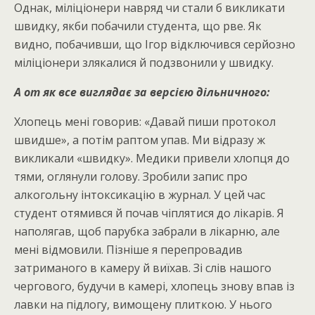
Однак, міліціонери навряд чи стали б викликати
швидку, якби побачили студента, що рве. Як
видно, побачивши, що Ігор відключився серйозно
міліціонери злякалися й подзвонили у швидку.
А от як все виглядає за версією дільничного:
Хлопець мені говорив: «Давай пиши протокол
швидше», а потім раптом упав. Ми відразу ж
викликали «швидку». Медики привели хлопця до
тями, оглянули голову. Зробили запис про
алкогольну інтоксикацію в журнал. У цей час
студент отямився й почав чіплятися до лікарів. Я
наполягав, щоб парубка забрали в лікарню, але
мені відмовили. Пізніше я перепровадив
затриманого в камеру й виїхав. Зі слів нашого
чергового, будучи в камері, хлопець знову впав із
лавки на підлогу, вимощену плиткою. У нього