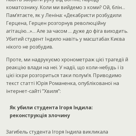
коматознику. Коли ми вийдемо з коми? Ой, блін…
Пам’ятаєте, як у Леніна: «Декабристи розбудили
Герцена, Герцен розгорнув революційну
агітацію…»… Але за часом … дуже до фіга виходить.
Убитий студент Індило навіть у масштабах Києва
нікого не розбудив.
Проте, ми надрукуємо хронометраж цієї трагедії й
реакцію влади на неї. У надії, що коли-небудь і із
цієї іскри розгориться таки полум’я. Приводимо
текст статті Юрія Романенка, опублікованої на
інтернет-сайті ”Хвиля”:
Як убили студента Ігоря Індила:
реконструкція злочину
Загибель студента Ігоря Індила викликала