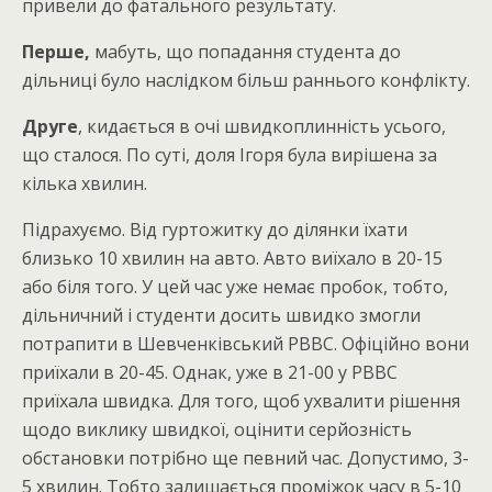
привели до фатального результату.
Перше,
мабуть, що попадання студента до
дільниці було наслідком більш раннього конфлікту.
Друге
, кидається в очі швидкоплинність усього,
що сталося. По суті, доля Ігоря була вирішена за
кілька хвилин.
Підрахуємо. Від гуртожитку до ділянки їхати
близько 10 хвилин на авто. Авто виїхало в 20-15
або біля того. У цей час уже немає пробок, тобто,
дільничний і студенти досить швидко змогли
потрапити в Шевченківський РВВС. Офіційно вони
приїхали в 20-45. Однак, уже в 21-00 у РВВС
приїхала швидка. Для того, щоб ухвалити рішення
щодо виклику швидкої, оцінити серйозність
обстановки потрібно ще певний час. Допустимо, 3-
5 хвилин. Тобто залишається проміжок часу в 5-10