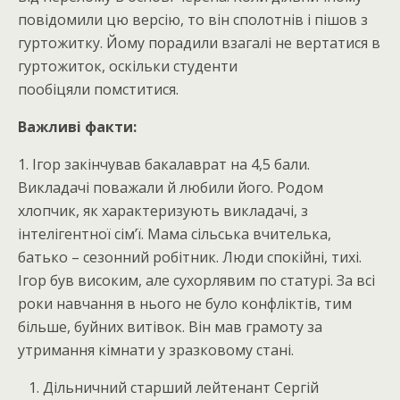
повідомили цю версію, то він сполотнів і пішов з
гуртожитку. Йому порадили взагалі не вертатися в
гуртожиток, оскільки студенти
пообіцяли помститися.
Важливі факти:
1. Ігор закінчував бакалаврат на 4,5 бали.
Викладачі поважали й любили його. Родом
хлопчик, як характеризують викладачі, з
інтелігентної сім’ї. Мама сільська вчителька,
батько – сезонний робітник. Люди спокійні, тихі.
Ігор був високим, але сухорлявим по статурі. За всі
роки навчання в нього не було конфліктів, тим
більше, буйних витівок. Він мав грамоту за
утримання кімнати у зразковому стані.
Дільничний старший лейтенант Сергій