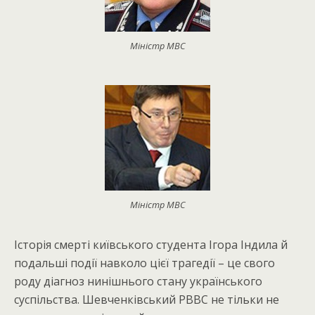
Міністр МВС
Міністр МВС
Історія смерті київського студента Ігора Індила й
подальші події навколо цієї трагедії – це свого
роду діагноз нинішнього стану українського
суспільства. Шевченківський РВВС не тільки не