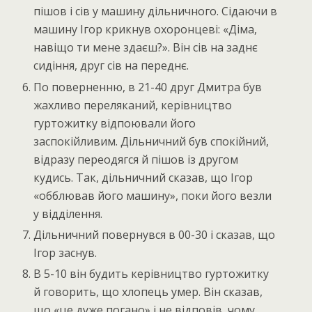
пішов і сів у машину дільничного. Сідаючи в
машину Ігор крикнув охоронцеві: «Діма,
навіщо ти мене здаєш?». Він сів на заднє
сидіння, друг сів на переднє.
По поверненню, в 21-40 друг Дмитра був
жахливо переляканий, керівництво
гуртожитку відпоювали його
заспокійливим. Дільничний був спокійний,
відразу переодягся й пішов із другом
кудись. Так, дільничний сказав, що Ігор
«обблював його машину», поки його везли
у відділення.
Дільничний повернувся в 00-30 і сказав, що
Ігор заснув.
В 5-10 він будить керівництво гуртожитку
й говорить, що хлопець умер. Він сказав,
що «це дуже погано» і не відповів, чому