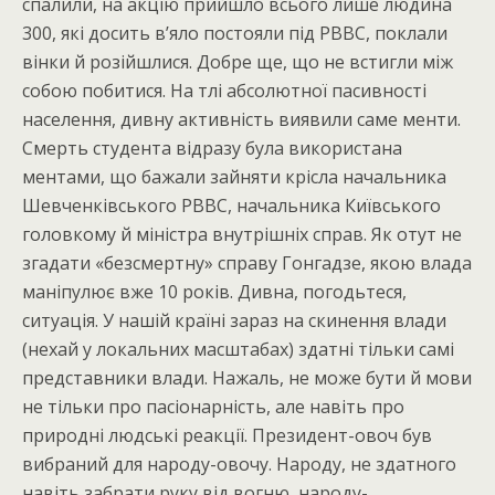
спалили, на акцію прийшло всього лише людина
300, які досить в’яло постояли під РВВС, поклали
вінки й розійшлися. Добре ще, що не встигли між
собою побитися. На тлі абсолютної пасивності
населення, дивну активність виявили саме менти.
Смерть студента відразу була використана
ментами, що бажали зайняти крісла начальника
Шевченківського РВВС, начальника Київського
головкому й міністра внутрішніх справ. Як отут не
згадати «безсмертну» справу Гонгадзе, якою влада
маніпулює вже 10 років. Дивна, погодьтеся,
ситуація. У нашій країні зараз на скинення влади
(нехай у локальних масштабах) здатні тільки самі
представники влади. Нажаль, не може бути й мови
не тільки про пасіонарність, але навіть про
природні людські реакції. Президент-овоч був
вибраний для народу-овочу. Народу, не здатного
навіть забрати руку від вогню, народу-