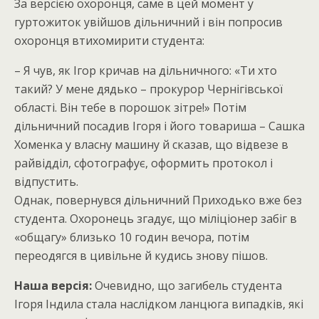
За версією охоронця, саме в цей момент у
гуртожиток увійшов дільничний і він попросив
охоронця втихомирити студента:
– Я чув, як Ігор кричав на дільничного: «Ти хто
такий? У мене дядько – прокурор Чернігівської
області. Він тебе в порошок зітре!» Потім
дільничний посадив Ігоря і його товариша – Сашка
Хоменка у власну машину й сказав, що відвезе в
райвідділ, сфотографує, оформить протокол і
відпустить.
Однак, повернувся дільничний Приходько вже без
студента. Охоронець згадує, що міліціонер забіг в
«общагу» близько 10 годин вечора, потім
переодягся в цивільне й кудись знову пішов.
Наша версія:
Очевидно, що загибель студента
Ігоря Індила стала наслідком ланцюга випадків, які