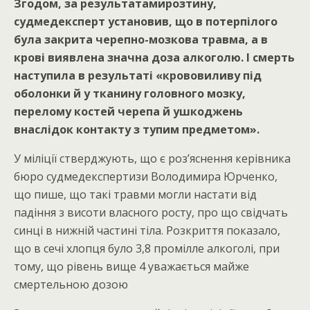
Згодом, за результатамирозтину,
судмедексперт установив, що в потерпілого
була закрита черепно-мозкова травма, а в
крові виявлена значна доза алкоголю. І смерть
наступила в результаті «крововиливу під
оболонки й у тканину головного мозку,
перелому костей черепа й ушкоджень
внаслідок контакту з тупим предметом».
У міліції стверджують, що є роз’яснення керівника
бюро судмедекспертизи Володимира Юрченко,
що пише, що такі травми могли настати від
падіння з висоти власного росту, про що свідчать
синці в нижній частині тіла. Розкриття показало,
що в сечі хлопця було 3,8 промілле алкоголі, при
тому, що рівень вище 4 уважається майже
смертельною дозою