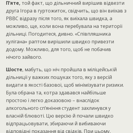
П’яте,
той факт, що дільничний вирішив відвезти
друга Ігора в гуртожиток, свідчить, що він виїхав з
РВВС відразу після того, як виїхала швидка, а
можливо, ще, коли вона перебувала на території
дільниці. Погодитеся, дивно. «Співпляшника
хулігана» раптом вирішили швидко привезти
додому. Можливо, для того, щоб не побачив
нічого зайвого.
Шосте
, мабуть, що ніч пройшла в міліцейській
дільниціі у важких пошуках того, яку з версій
видати в якості базової, щоб мінімізувати ризики.
Була обрана та, котра здавався найбільше
простою і легко доказовою – внаслідок
алкогольного сп’яніння студент захлинувся у
власній блювоті. Цю версію й почали швидко
відпрацьовувати, збираючи й вибиваючи
відповідні показання від свідків. При цьому,