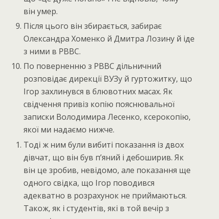
він умер.
Після цього він збирається, забирає
Олександра Хоменко й Дмитра Лозину й іде
з ними в РВВС.
По поверненню з РВВС дільничний
розповідає дирекції ВУЗу й гуртожитку, що
Ігор захлинувся в блювотних масах. Як
свідчення привіз копію пояснювальної
записки Володимира Лесенко, ксерокопію,
якої ми надаємо нижче.
Тоді ж ним були вибиті показання із двох
дівчат, що він був п’яний і дебоширив. Як
він це зробив, невідомо, але показання ще
одного свідка, що Ігор поводився
адекватно в розрахунок не приймаються.
Також, як і студентів, які в той вечір з