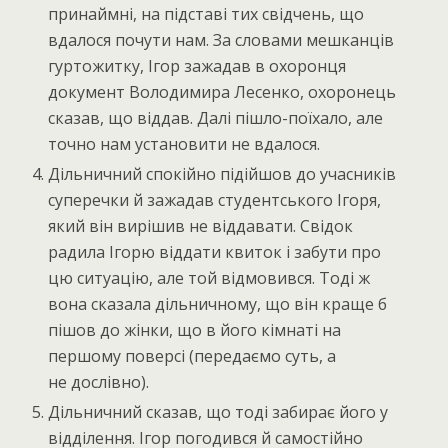
принаймні, на підставі тих свідчень, що
вдалося почути нам. За словами мешканців
гуртожитку, Ігор зажадав в охоронця
документ Володимира Лесенко, охоронець
сказав, що віддав. Далі пішло-поїхало, але
точно нам установити не вдалося.
Дільничний спокійно підійшов до учасників
суперечки й зажадав студентського Ігоря,
який він вирішив не віддавати. Свідок
радила Ігорю віддати квиток і забути про
цю ситуацію, але той відмовився. Тоді ж
вона сказала дільничному, що він краще б
пішов до жінки, що в його кімнаті на
першому поверсі (передаємо суть, а
не дослівно).
Дільничний сказав, що тоді забирає його у
відділення. Ігор погодився й самостійно