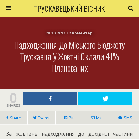
ТРУСКАВЕЦЬКИЙ ВІСНИК
29.10.2014 • 2 Коментарі
Надходження До Міського Бюджету
Трускавця У Жовтні Склали 41%
Планованих
0
SHARES
Share
Tweet
Pin
Mail
SMS
За жовтень надходження до дохідної частини