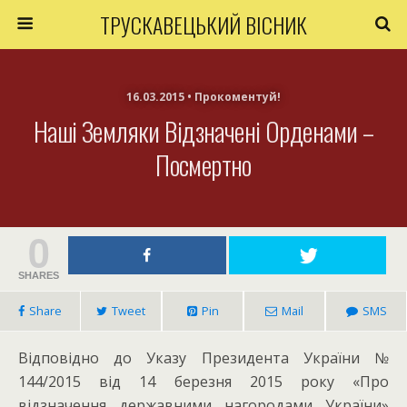
ТРУСКАВЕЦЬКИЙ ВІСНИК
16.03.2015 • Прокоментуй!
Наші Земляки Відзначені Орденами –
Посмертно
0
SHARES
Share
Tweet
Pin
Mail
SMS
Відповідно до Указу Президента України №
144/2015 від 14 березня 2015 року «Про
відзначення державними нагородами України»