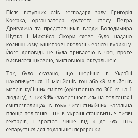
Після вступних слів господаря залу Григорія
Коссака, організатора круглого столу Петра
Дригулича та представників влади Володимира
Шутка і Михайла Сікори слово було надано
колишньому міністрові екології Сергієві Курикіну.
Його доповідь не була тривалою в часі, проте
виявилася цікавою, змістовною, актуальною.
Так, було сказано, що щорічно в Україні
накопичується 11 мільйонів тон або 49 мільйонів
метрів кубічних сміття (орієнтовно по 300 кг на 1
людину), з них 94% «захоронюється» на полігонах і
сміттєзвалищах, в тому числі стихійних. Загальна
площа полігонів ТПВ в Україні становить 9 тисяч
гектарів, і зростає. Лише від 4 до 6% ТПВ
сепарується для подальшої переробки.