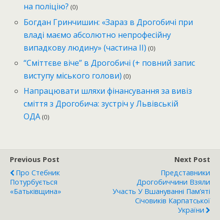
на поліцію?
(0)
Богдан Гринчишин: «Зараз в Дрогобичі при
владі маємо абсолютно непрофесійну
випадкову людину» (частина ІІ)
(0)
“Сміттєве віче” в Дрогобичі (+ повний запис
виступу міського голови)
(0)
Напрацювати шляхи фінансування за вивіз
сміття з Дрогобича: зустріч у Львівській
ОДА
(0)
Previous Post
Next Post
Про Стебник
Представники
Потурбується
Дрогобиччини Взяли
«Батьківщина»
Участь У Вшануванні Пам’яті
Січовиків Карпатської
України