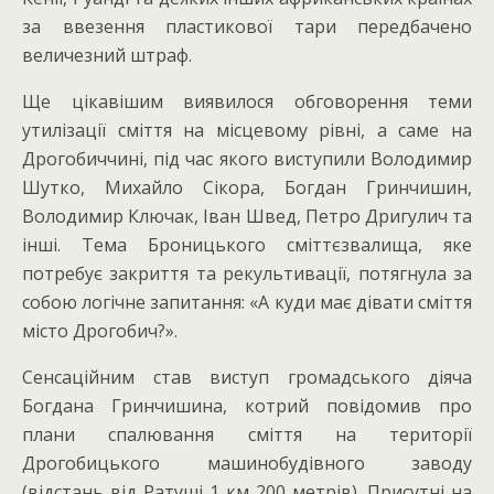
за ввезення пластикової тари передбачено
величезний штраф.
Ще цікавішим виявилося обговорення теми
утилізації сміття на місцевому рівні, а саме на
Дрогобиччині, під час якого виступили Володимир
Шутко, Михайло Сікора, Богдан Гринчишин,
Володимир Ключак, Іван Швед, Петро Дригулич та
інші. Тема Броницького сміттєзвалища, яке
потребує закриття та рекультивації, потягнула за
собою логічне запитання: «А куди має дівати сміття
місто Дрогобич?».
Сенсаційним став виступ громадського діяча
Богдана Гринчишина, котрий повідомив про
плани спалювання сміття на території
Дрогобицького машинобудівного заводу
(відстань від Ратуші 1 км 200 метрів). Присутні на