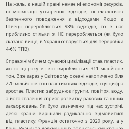
На жаль, в нашій країні немає ні економії ресурсів,
ні мінімізації утворення відходів, ні екологічно
безпечного поводження з відходами. Якщо в
Швеції переробляється 98% відходів, то в нас
приблизно стільки ж НЕ переробляється (як було
сказано вище, в Україні сепарується для переробки
4-6% ТПВ).
Справжнім бичем сучасної цивілізації став пластик,
якого щороку в світі виробляється 311 мільйонів
тон. Вже зараз у Світовому океані накопичено біля
270 мільйонів тон пластикових відходів, і ця цифра
зростає. Пластик забруднює ґрунти, повітря, воду,
а його спалення сприяє розвитку ракових та інших
захворювань. Як було зазначено під час зустрічі,
деякі країни вирішили радикально відмовитися
від пластику: Франція остаточно з 2020 року, а у
Кенії, Руанді та деяких інших африканських країнах