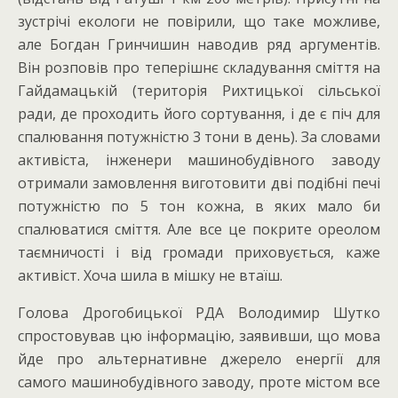
зустрічі екологи не повірили, що таке можливе,
але Богдан Гринчишин наводив ряд аргументів.
Він розповів про теперішнє складування сміття на
Гайдамацькій (територія Рихтицької сільської
ради, де проходить його сортування, і де є піч для
спалювання потужністю 3 тони в день). За словами
активіста, інженери машинобудівного заводу
отримали замовлення виготовити дві подібні печі
потужністю по 5 тон кожна, в яких мало би
спалюватися сміття. Але все це покрите ореолом
таємничості і від громади приховується, каже
активіст. Хоча шила в мішку не втаїш.
Голова Дрогобицької РДА Володимир Шутко
спростовував цю інформацію, заявивши, що мова
йде про альтернативне джерело енергії для
самого машинобудівного заводу, проте містом все