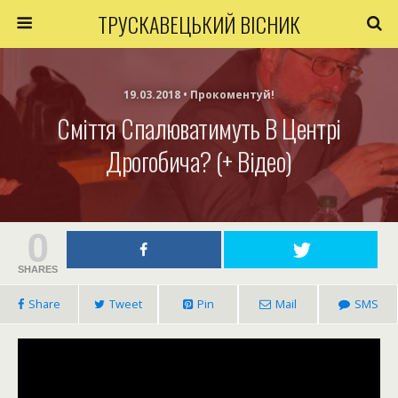
ТРУСКАВЕЦЬКИЙ ВІСНИК
19.03.2018 • Прокоментуй!
Сміття Спалюватимуть В Центрі
Дрогобича? (+ Відео)
0
SHARES
Share
Tweet
Pin
Mail
SMS