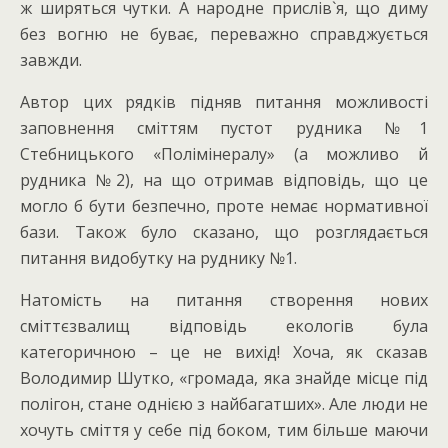
ж ширяться чутки. А народне прислів`я, що диму
без вогню не буває, переважно справджується
завжди.
Автор цих рядків підняв питання можливості
заповнення сміттям пустот рудника №1
Стебницького «Полімінералу» (а можливо й
рудника №2), на що отримав відповідь, що це
могло б бути безпечно, проте немає нормативної
бази. Також було сказано, що розглядається
питання видобутку на руднику №1.
Натомість на питання створення нових
сміттєзвалищ відповідь екологів була
категоричною – це не вихід! Хоча, як сказав
Володимир Шутко, «громада, яка знайде місце під
полігон, стане однією з найбагатших». Але люди не
хочуть сміття у себе під боком, тим більше маючи