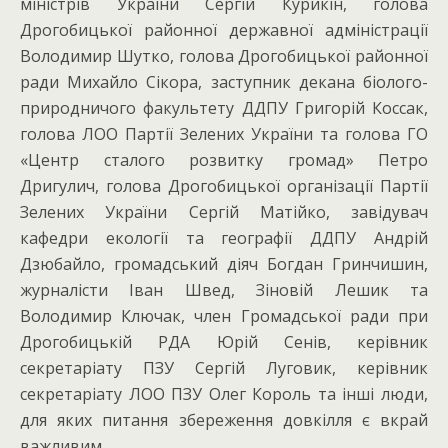
міністрів України Сергій Курикін, голова
Дрогобицької районної державної адміністрації
Володимир Шутко, голова Дрогобицької районної
ради Михайло Сікора, заступник декана біолого-
природничого факультету ДДПУ Григорій Коссак,
голова ЛОО Партії Зелених України та голова ГО
«Центр сталого розвитку громад» Петро
Дригулич, голова Дрогобицької організації Партії
Зелених України Сергій Матійко, завідувач
кафедри екології та географії ДДПУ Андрій
Дзюбайло, громадський діяч Богдан Гринчишин,
журналісти Іван Швед, Зіновій Лешик та
Володимир Ключак, член Громадської ради при
Дрогобицькій РДА Юрій Сенів, керівник
секретаріату ПЗУ Сергій Луговик, керівник
секретаріату ЛОО ПЗУ Олег Король та інші люди,
для яких питання збереження довкілля є вкрай
важливим.