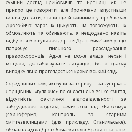
сумний досвід Грибовичів та Брониці. Як не
прикро це говорити, але броничани, впустивши
вовка до хати, стали ще й винними у проблемах
Дрогобича: зараз їх цькують, їм погрожують, їх
обмовляють та обзивають, а нещодавно навіть
відбулося блокування дороги Дрогобич-Самбір, що
потребує пильного розслідування
правоохоронців. Адже не може влада, нехай і
місцева, дестабілізувати ситуацію, бо в цьому
випадку явно проглядається кремлівський слід.
Серед інших тем, які були за торкнуті на зустрічі –
борщівник, «гуляюче» по області львівське сміття,
відсутність фактичної відповідальності за
забруднення водойм, нечистоти від «Баркому»
(свиноферма), контроль за старими
сміттєзвалищами (для прикладу, Станильське),
обман владою Дрогобича жителів Брониці та інше.