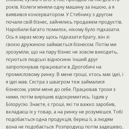
років. Колеги міняли одну машину за іншою, а я
виявився консерватором. У Стебнику з другом
почали свій бізнес, зайнялись продажем продуктів.
Наробили багато помилок, нікому було підказати.
Ось я зараз можу щось підказати брату, він зі
своєю дружиною займається бізнесом. Потім ми
зрозуміли, що на пару бізнес не зовсім виходить,
псуються людські відносини. Інший друг
запропонував працювати в Дрогобичі на
промисловому ринку. В мене гроші, хтось має ідеї, і
я ідеї мав. Сестра з швагром теж займалися
бізнесом, узяли мене до себе. Працював трохи з
ними, потім вирішив відокремитись. Їздив у
Білорусію. Знаєте, є гроші, які ти важко заробив,
вкладаєш їх у товар, а на ринку не розумієшся. Тобі
подобається одна продукція, береш її, а людям
вона не подобається. Розпродуєш потім задешево,