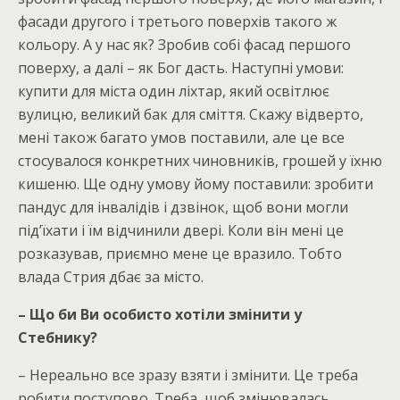
фасади другого і третього поверхів такого ж
кольору. А у нас як? Зробив собі фасад першого
поверху, а далі – як Бог дасть. Наступні умови:
купити для міста один ліхтар, який освітлює
вулицю, великий бак для сміття. Скажу відверто,
мені також багато умов поставили, але це все
стосувалося конкретних чиновників, грошей у їхню
кишеню. Ще одну умову йому поставили: зробити
пандус для інвалідів і дзвінок, щоб вони могли
під’їхати і їм відчинили двері. Коли він мені це
розказував, приємно мене це вразило. Тобто
влада Стрия дбає за місто.
– Що би Ви особисто хотіли змінити у
Стебнику?
– Нереально все зразу взяти і змінити. Це треба
робити поступово. Треба, щоб змінювалась