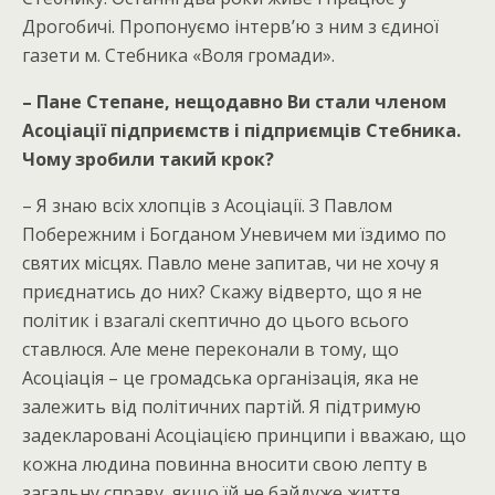
Дрогобичі. Пропонуємо інтерв’ю з ним з єдиної
газети м. Стебника «Воля громади».
– Пане Степане, нещодавно Ви стали членом
Асоціації підприємств і підприємців Стебника.
Чому зробили такий крок?
– Я знаю всіх хлопців з Асоціації. З Павлом
Побережним і Богданом Уневичем ми їздимо по
святих місцях. Павло мене запитав, чи не хочу я
приєднатись до них? Скажу відверто, що я не
політик і взагалі скептично до цього всього
ставлюся. Але мене переконали в тому, що
Асоціація – це громадська організація, яка не
залежить від політичних партій. Я підтримую
задекларовані Асоціацією принципи і вважаю, що
кожна людина повинна вносити свою лепту в
загальну справу, якщо їй не байдуже життя