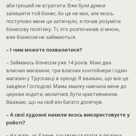
аби грошей не втратити. Вже були думки
залишити той бізнес, бо це не моє, але якось
поступово мене це затягнуло, я почав розуміти
бізнесову політику. Ті, хто розпочинав зі мною,
вже бізнесом не займаються.
– І чим можете похвалитися?
– Займаюсь бізнесом уже 14 років. Маю два
власних магазини, три власних контейнери і один
магазин у Трускавці в оренді. Я вважаю, що все це
завдяки Господові. Мама змалку навчила мене до
церкви ходити, молитися, бути християнином.
Вважаю, що на свій він багато досягнув.
– А свої художні нахили якось використовуєте у
роботі?
– На жаль, ні. Єдине, що можу сказати: я людина