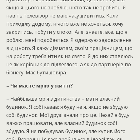
якщо я цього не зроблю, ніхто так не зробить. Я
навіть телевізор не маю часу дивитись. Коли
приходжу додому, нічого вже не хочеться, хочу
закритись, побути у спокої. Але, знаєте, все, що я
роблю, мені подобається. Я одержую задоволення
від цього. Я кажу дівчатам, своїм працівницям, що
на роботу треба йти як на свято. Я до них ставлюсь
не як керівник до підлеглого, а як до партнерів по
бізнесу. Має бути довіра.
– Чи маєте мрію у житті?
– Найбільша мрія з дитинства – мати власний
будинок. Я собі казав: я буду не я, якщо не збудую
собі будинок. Мої друзі знали про це. Нехай я буду
важко працювати, але власний будинок собі
збудую. Я не побудував будинок, але купив його
собі. Всередині я вже зробив усе в ідеалі так, як