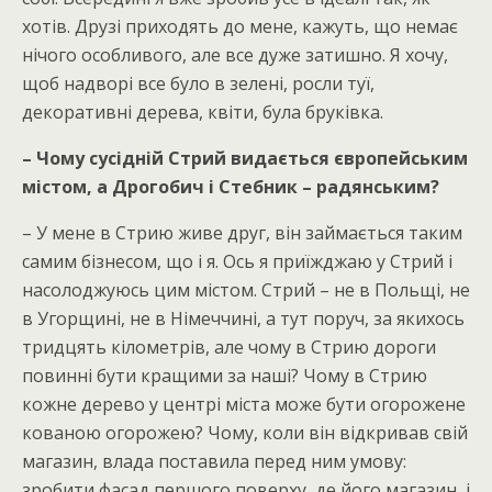
хотів. Друзі приходять до мене, кажуть, що немає
нічого особливого, але все дуже затишно. Я хочу,
щоб надворі все було в зелені, росли туї,
декоративні дерева, квіти, була бруківка.
– Чому сусідній Стрий видається європейським
містом, а Дрогобич і Стебник – радянським?
– У мене в Стрию живе друг, він займається таким
самим бізнесом, що і я. Ось я приїжджаю у Стрий і
насолоджуюсь цим містом. Стрий – не в Польщі, не
в Угорщині, не в Німеччині, а тут поруч, за якихось
тридцять кілометрів, але чому в Стрию дороги
повинні бути кращими за наші? Чому в Стрию
кожне дерево у центрі міста може бути огорожене
кованою огорожею? Чому, коли він відкривав свій
магазин, влада поставила перед ним умову:
зробити фасад першого поверху, де його магазин, і