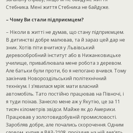
Стебника. Мені життя Стебника не байдуже.
– Чому Ви стали підприємцем?
– Ніколи в житті не думав, що стану підприємцем.
В дитинстві добре малював, та й зараз цей дар не
зник. Хотів піти вчитися у Львівський
деревообробний інститут або в Нижанковицьке
училище, приваблювала мене робота з деревом.
Але батьки були проти, бо я непогано вчився. Тому
закінчив Новороздільський політехнічний
технікум. І з’явилася мрія: мати власний
автомобіль. Тато постійно працював на Півночі, і
я туди поїхав. Занесло мене аж у Якутію, це за 11
тисяч кілометрів звідси. Майже як до Америки.
Працював у золотовидобувній промисловості.
Заробляв добре, але почались скорочення. Одним
словом, купив я ВАЗ-2108, проїздив на ній дев’ять