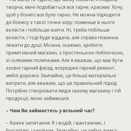
творча, мені подобається все гарне, красиве. Хочу,
щоб у бізнесі все було гарно. Не можна підходити
до бізнесу з такої точки зору: поменше в нього
вкласти і побільше взяти. Ні, треба побільше
вкласти, і тоді буде віддача, але справа повинна
лежати до душі. Можна, скажімо, зробити
примітивний магазин, з простенькою побілочкою,
зі скляними поличками. Але я вважав, що має бути
ззовні гарний фасад, всередині гарний ремонт,
меблі дорожчі. Звичайно, це більші матеріальні
витрати, але вважаю, що це правильний підхід.
Потрібно створювати імідж своєму магазину і тій
продукції, якою займаєшся.
– Чим Ви займаєтесь у вільний час?
– Важке запитання. Я і водій, і вантажник, і
бухгалтер, і керівник. Звичайно, це хибна думка: