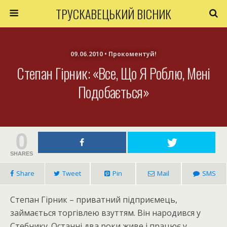
ТРУСКАВЕЦЬКИЙ ВІСНИК
09.06.2010 • Прокоментуй!
Степан Гірник: «Все, Що Я Роблю, Мені
Подобається»
0
SHARES
Share
Tweet
Pin
Mail
SMS
Степан Гірник – приватний підприємець,
займається торгівлею взуттям. Він народився у
Стебнику. Останні два роки живе і працює у