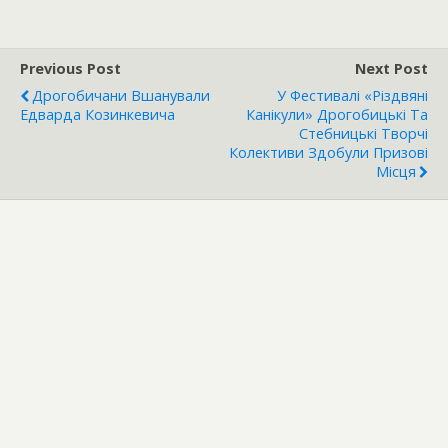
Previous Post
Next Post
Дрогобичани Вшанували
У Фестивалі «Різдвяні
Едварда Козинкевича
Канікули» Дрогобицькі Та
Стебницькі Творчі
Колективи Здобули Призові
Місця