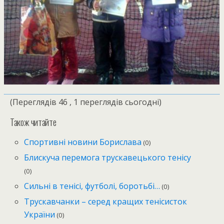
(Переглядів 46 , 1 переглядів сьогодні)
Також читайте
Спортивні новини Борислава
(0)
Блискуча перемога трускавецького тенісу
(0)
Сильні в тенісі, футболі, боротьбі…
(0)
Трускавчанки – серед кращих тенісисток
України
(0)