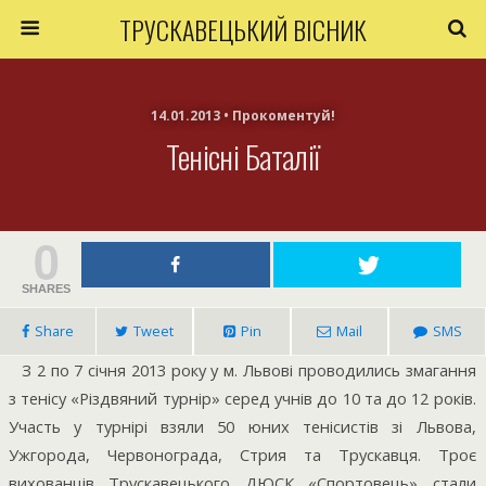
ТРУСКАВЕЦЬКИЙ ВІСНИК
14.01.2013 • Прокоментуй!
Тенісні Баталії
0
SHARES
Share
Tweet
Pin
Mail
SMS
З 2 по 7 січня 2013 року у м. Львові проводились змагання
з тенісу «Різдвяний турнір» серед учнів до 10 та до 12 років.
Участь у турнірі взяли 50 юних тенісистів зі Львова,
Ужгорода, Червонограда, Стрия та Трускавця. Троє
вихованців Трускавецького ДЮСК «Спортовець» стали