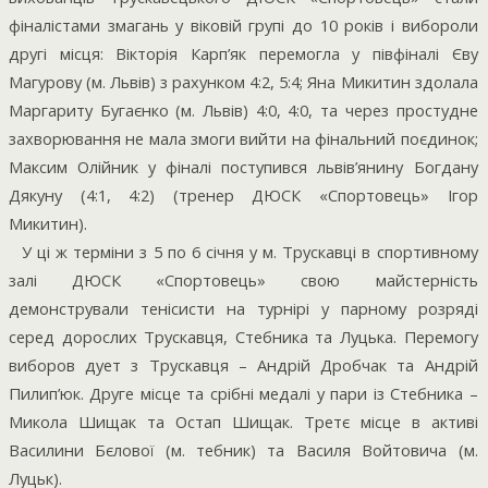
фіналістами змагань у віковій групі до 10 років і вибороли
другі місця: Вікторія Карп’як перемогла у півфіналі Єву
Магурову (м. Львів) з рахунком 4:2, 5:4; Яна Микитин здолала
Маргариту Бугаєнко (м. Львів) 4:0, 4:0, та через простудне
захворювання не мала змоги вийти на фінальний поєдинок;
Максим Олійник у фіналі поступився львів’янину Богдану
Дякуну (4:1, 4:2) (тренер ДЮСК «Спортовець» Ігор
Микитин).
У ці ж терміни з 5 по 6 січня у м. Трускавці в спортивному
залі ДЮСК «Спортовець» свою майстерність
демонстрували тенісисти на турнірі у парному розряді
серед дорослих Трускавця, Стебника та Луцька. Перемогу
виборов дует з Трускавця – Андрій Дробчак та Андрій
Пилип’юк. Друге місце та срібні медалі у пари із Стебника –
Микола Шищак та Остап Шищак. Третє місце в активі
Василини Бєлової (м. тебник) та Василя Войтовича (м.
Луцьк).