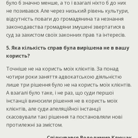
було б значно менше, а то і взагалі ніхто б до них
не позивався. Але через низький рівень культури,
відсутність поваги до громадянина та незнання
законодавства громадяни змушені звертатися в
суд за захистом своїх законних прав та інтересів.
5. Яка кількість справ була вирішена не в вашу
користь?
Точніше не на користь моїх клієнтів. За понад
чотири роки заняття адвокатською діяльністю
лише три рішення було не на користь моїх клієнтів.
А взагалі було таке, і не раз, що суди першої
інстанції виносили рішення не в користь моїх
клієнтів, але суди апеляційної інстанції
скасовували такі рішення та постановляли нові
протилежні за змістом.
Спілкувався Володимир Ключак