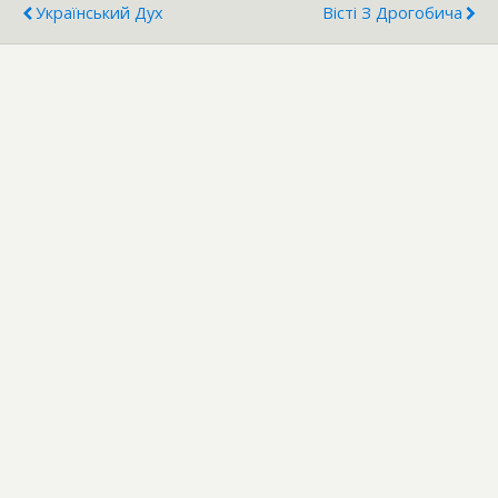
Український Дух
Вісті З Дрогобича