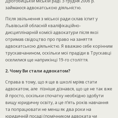
Дрогобицькій міській раді. З грудня 2006 р.
займаюся адвокатською діяльністю.
Після звільнення з міської ради склав іспит у
Львівській обласній кваліфікаційно-
дисциплінарній комісії адвокатури після якої
отримав свідоцтво про право на заняття
адвокатською діяльністю. Я вважаю себе корінним
трускавчанином, оскільки мої прадіди в Трускавці
оселилися ще наприкінці 19-го століття.
2. Чому Ви стали адвокатом?
Справа в тому, що я ще в школі мріяв стати
адвокатом, але пізніше дізнався, що це не так вже
й просто, оскільки спочатку необхідно здобути
вищу юридичну освіту, а це п’ять років навчання
та попрацювати не менш як два роки на
юридичній посаді (помічником адвоката чи