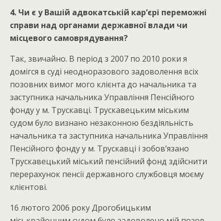
4. Чи є у Вашій адвокатській кар’єрі переможні
справи над органами державної влади чи
місцевого самоврядування?
Так, звичайно. В період з 2007 по 2010 роки я
домігся в суді неодноразового задоволення всіх
позовних вимог мого клієнта до начальника та
заступника начальника Управління Пенсійного
фонду у м. Трускавці. Трускавецьким міським
судом було визнано незаконною бездіяльність
начальника та заступника начальника Управління
Пенсійного фонду у м. Трускавці і зобов’язано
Трускавецький міський пенсійний фонд здійснити
перерахунок пенсії державного службовця моєму
клієнтові.
16 лютого 2006 року Дрогобицьким
міськрайонним судом було задоволено мій позов