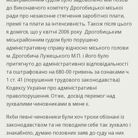
до Виконавчого комітету Дрогобицької міської
ради про незаконне стягнення заробітної плати,
премії та плати за інтенсивність. Також після цього
я домігся, що у квітні 2006 року Дрогобицьким
міськрайонним судом було порушено
адміністративну справу відносно міського голови
м. Дрогобича Лужецького М.П. і його було
притягнуто до адміністративної відповідальності
та оштрафовано на 680-00 гривень за ознаками ч.
1 ст. 41 (порушення трудового законодавства)
Кодексу України про адміністративні
правопорушення. Отже, досвід перемог над
зухвалими чиновниками в мене є.
Якби певні чиновники були хоч трохи обізнані із
законодавством та не поводили себе так зухвало і
знахабніло, думаю позовних заяв до суду на них