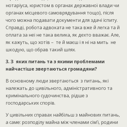
нотаріуса, юристом в органах державної влади чи
органах місцевого самоврядування тощо), після
чого можна подавати документи для здачі іспиту.
Справді, робота адвоката не така вже й легка та й
оплата за неї не така велика, як дехто вважає. Але,
як кажуть, що хотів – те й маєш і я ні на мить не
шкодую, що обрав такий шлях.
3. З яких питань та з якими проблемами
найчастіше звертаються громадяни?
В основному люди звертаються з питань, які
належать до цивільного, адміністративного та
кримінального судочинства, рідше з
господарських спорів.
У цивільних справах найбільш з майнових питань,
а саме: розподілу майна між членами сім’ї, родини