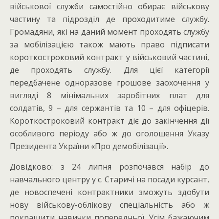
військової служби самостійно обирає військову
частину та підрозділ де проходитиме службу.
Громадяни, які на даний момент проходять службу
за мобілізацією також мають право підписати
короткостроковий контракт у військовий частині,
де проходять службу. Для цієї категорії
передбачене одноразове грошове заохочення у
вигляді 8 мінімальних заробітних плат для
солдатів, 9 – для сержантів та 10 – для офіцерів.
Короткостроковий контракт діє до закінчення дії
особливого періоду або ж до оголошення Указу
Президента України «Про демобілізації».
Довідково: з 24 липня розпочався набір до
навчального центру у с. Старичі на посади курсант,
де новоспечені контрактники зможуть здобути
нову військову-облікову спеціальність або ж
покращити навички попередньої. Усім бажаючим