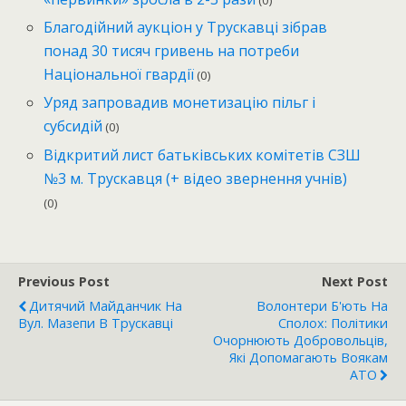
(0)
Благодійний аукціон у Трускавці зібрав
понад 30 тисяч гривень на потреби
Національної гвардії
(0)
Уряд запровадив монетизацію пільг і
субсидій
(0)
Відкритий лист батьківських комітетів СЗШ
№3 м. Трускавця (+ відео звернення учнів)
(0)
Previous Post
Next Post
Дитячий Майданчик На
Волонтери Б'ють На
Вул. Мазепи В Трускавці
Сполох: Політики
Очорнюють Добровольців,
Які Допомагають Воякам
АТО