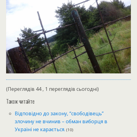
(Переглядів 44 , 1 переглядів сьогодні)
Також читайте
Відповідно до закону, “свободівець”
злочину не вчинив – обман виборця в
Україні не карається.
(10)