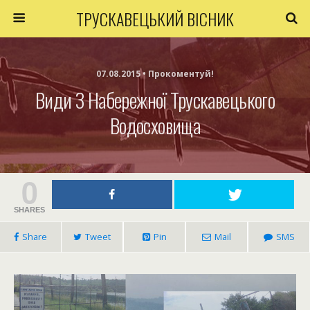
ТРУСКАВЕЦЬКИЙ ВІСНИК
07.08.2015 • Прокоментуй!
Види З Набережної Трускавецького
Водосховища
0
SHARES
Share
Tweet
Pin
Mail
SMS