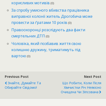
корисливих мотивів
(0)
За спробу умисного вбивства працівника
виправної колонії житель Дрогобича може
провести за ґратами 10 років
(0)
Правоохоронці розслідують два факти
смертельних ДТП
(0)
Чоловіка, який позбавив життя свою
колишню дружину, триматимуть під
вартою
(0)
Previous Post
Next Post
Знайте, Думайте Та
Що Робити, Коли Після
Обирайте Свідомо!
Хімчистки Річ Неякісно
Очищена Чи Зіпсована