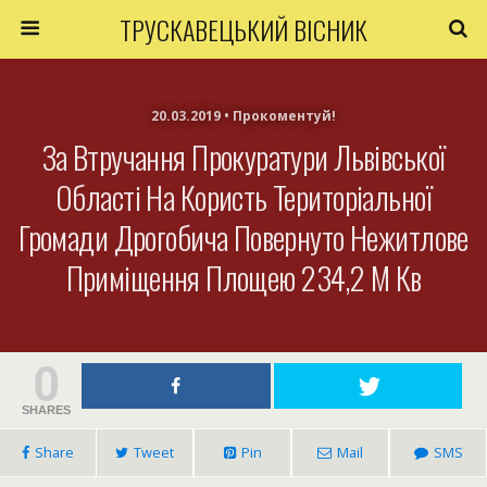
ТРУСКАВЕЦЬКИЙ ВІСНИК
20.03.2019 • Прокоментуй!
За Втручання Прокуратури Львівської
Області На Користь Територіальної
Громади Дрогобича Повернуто Нежитлове
Приміщення Площею 234,2 М Кв
0
SHARES
Share
Tweet
Pin
Mail
SMS