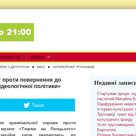
лошення ТВ
Вибори
ЯЗОК З ДЕПУТАТОМ
IMXO
АНТИРЕЙТИНГ ТРУСКАВЦЯ.
т проти повернення до
Недавні запис
ідеологічної політики»
Стартував процес о
пастелей Михайла Б
Оцифрування немате
Tweet
історико-культурної
Трускавці: грант від
культурного фонду
ям кримінальної справи проти
Успіх трускавецьких 
о музею «Тюрма на Лонцького»
Барселоні
озиційні сили звернулись до
Родина Душинських-П