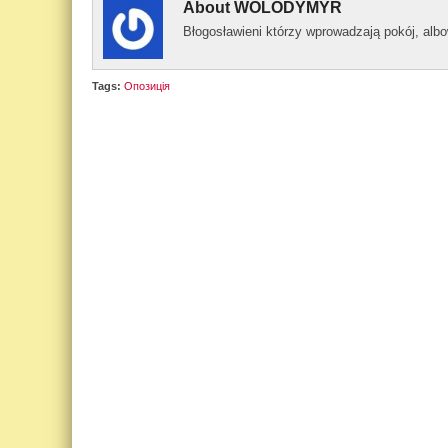
About
WOLODYMYR
Błogos­ławieni którzy wprowad­zają pokój, al­
Tags:
Опозиція