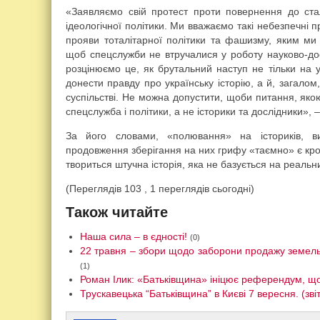
«Заявляємо свій протест проти повернення до ст
ідеологічної політики. Ми вважаємо такі небезпечні 
прояви тоталітарної політики та фашизму, яким ми
щоб спецслужби не втручалися у роботу науково-до
розцінюємо це, як брутальний наступ не тільки на ук
донести правду про українську історію, а й, загалом
суспільстві. Не можна допустити, щоби питання, яко
спецслужба і політики, а не історики та дослідники», 
За його словами, «полювання» на істориків, ви
продовження зберігання на них грифу «таємно» є кро
твориться штучна історія, яка не базується на реальн
(Переглядів 103 , 1 переглядів сьогодні)
Також читайте
Наша сила – в єдності!
(0)
22 травня – збори щодо заборони продажу земель
(1)
Роман Ілик: «Батьківщина» ініцює референдум, що
Трускавецька “Батьківщина” в Києві 7 вересня. (звіт