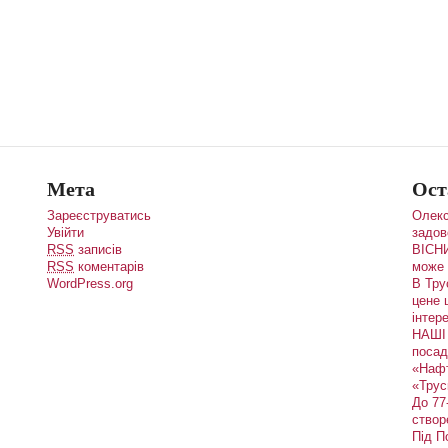
Мета
Ост
Зареєструватись
Олекс
Увійти
задов
RSS
записів
ВІСНИ
RSS
коментарів
може 
WordPress.org
В Тру
цене 
інтере
НАШІ 
посад
«Наф
«Трус
До 77
створ
Під П