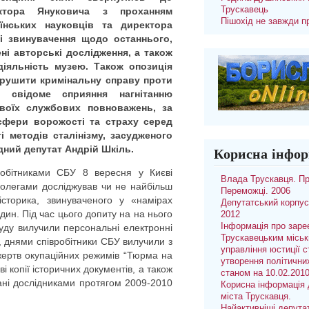
Трускавець
іктора Януковича з проханням
Пішохід не завжди п
їнських науковців та директора
ні звинувачення щодо останнього,
ні авторські дослідження, а також
діяльність музею. Також опозиція
орушити кримінальну справу проти
 свідоме сприяння нагнітанню
своїх службових повноважень, за
сфери ворожості та страху серед
і методів сталінізму, засудженого
дний депутат Андрій Шкіль.
Корисна інфор
обітниками СБУ 8 вересня у Києві
Влада Трускавця. П
колегами досліджував чи не найбільш
Переможці. 2006
 історика, звинуваченого у «намірах
Депутатський корпус
ин. Під час цього допиту на на нього
2012
Інформація про заре
уду вилучили персональні електронні
Трускавецьким місь
о, днями співробітники СБУ вилучили з
управління юстиції с
 жертв окупаційних режимів “Тюрма на
утворення політични
і копії історичних документів, а також
станом на 10.02.201
сані дослідниками протягом 2009-2010
Корисна інформація 
міста Трускавця.
Найактивніші депута