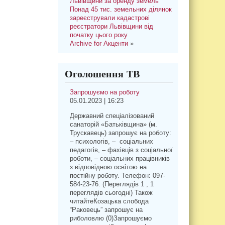
Львівщини за оренду земель
Понад 45 тис. земельних ділянок
зареєстрували кадастрові
реєстратори Львівщини від
початку цього року
Archive for Акценти
»
Оголошення ТВ
Запрошуємо на роботу
05.01.2023 | 16:23
Державний спеціалізований
санаторій «Батьківщина» (м.
Трускавець) запрошує на роботу:
– психологів, – соціальних
педагогів, – фахівців з соціальної
роботи, – соціальних працівників
з відповідною освітою на
постійну роботу. Телефон: 097-
584-23-76. (Переглядів 1 , 1
переглядів сьогодні) Також
читайтеКозацька слобода
“Раковець” запрошує на
риболовлю (0)Запрошуємо