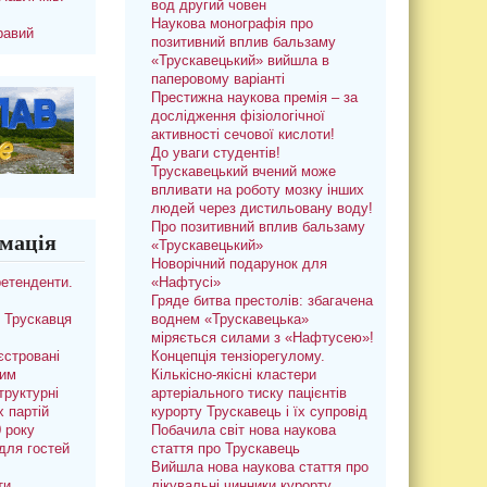
вод другий човен
Наукова монографія про
равий
позитивний вплив бальзаму
«Трускавецький» вийшла в
паперовому варіанті
Престижна наукова премія – за
дослідження фізіологічної
активності сечової кислоти!
До уваги студентів!
Трускавецький вчений може
впливати на роботу мозку інших
людей через дистильовану воду!
Про позитивний вплив бальзаму
мація
«Трускавецький»
Новорічний подарунок для
ретенденти.
«Нафтусі»
Гряде битва престолів: збагачена
 Трускавця
воднем «Трускавецька»
міряється силами з «Нафтусею»!
єстровані
Концепція тензіорегулому.
ким
Кількісно-якісні кластери
труктурні
артеріального тиску пацієнтів
х партій
курорту Трускавець і їх супровід
0 року
Побачила світ нова наукова
для гостей
стаття про Трускавець
Вийшла нова наукова стаття про
ти
лікувальні чинники курорту