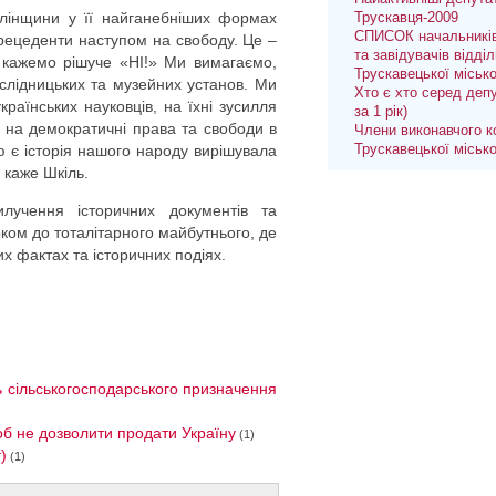
алінщини у її найганебніших формах
Трускавця-2009
СПИСОК начальників
прецеденти наступом на свободу. Це –
та завідувачів відділ
 кажемо рішуче «НІ!» Ми вимагаємо,
Трускавецької міськ
слідницьких та музейних установ. Ми
Хто є хто серед депу
раїнських науковців, на їхні зусилля
за 1 рік)
, на демократичні права та свободи в
Члени виконавчого к
ю є історія нашого народу вирішувала
Трускавецької міськ
– каже Шкіль.
лучення історичних документів та
ком до тоталітарного майбутнього, де
их фактах та історичних подіях.
 сільськогосподарського призначення
б не дозволити продати Україну
(1)
)
(1)