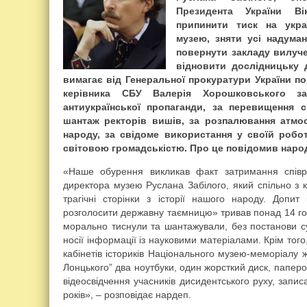
Президента України В
припинити тиск на укра
музею, зняти усі надума
повернути закладу вилуче
відновити дослідницьку 
вимагає від Генеральної прокуратури України п
керівника СБУ Валерія Хорошковського за
антиукраїнської пропаганди, за перевищення 
шантаж ректорів вишів, за розпалювання атмо
народу, за свідоме використання у своїй робот
світовою громадськістю. Про це повідомив наро
«Наше обурення викликав факт затримання співр
директора музею Руслана Забілого, який спільно з 
трагічні сторінки з історії нашого народу. Допит
розголосити державну таємницю» тривав понад 14 год
морально тиснули та шантажували, без постанови с
носії інформації із науковими матеріалами. Крім тог
кабінетів істориків Національного музею-меморіалу
Лонцького” два ноутбуки, один жорсткий диск, паперов
відеосвідчення учасників дисидентського руху, запи
років», – розповідає нардеп.