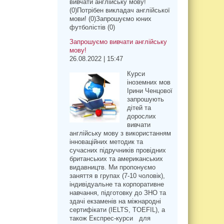
вивчати англійську мову!
(0)Потрібен викладач англійської
мови! (0)Запрошуємо юних
футболістів (0)
Запрошуємо вивчати англійську
мову!
26.08.2022 | 15:47
Курси
іноземних мов
Ірини Ченцової
запрошують
дітей та
дорослих
вивчати
англійську мову з використанням
інноваційних методик та
сучасних підручників провідних
британських та американських
видавництв. Ми пропонуємо
заняття в групах (7-10 чоловік),
індивідуальне та корпоративне
навчання, підготовку до ЗНО та
здачі екзаменів на міжнародні
сертифікати (IELTS, TOEFIL), а
також Експрес-курси для