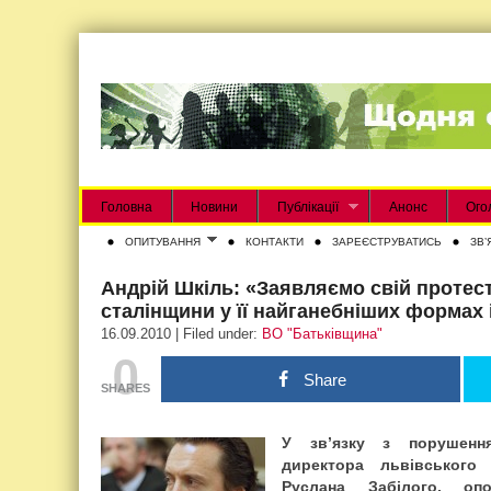
Головна
Новини
Публікації
Анонс
Ого
ОПИТУВАННЯ
КОНТАКТИ
ЗАРЕЄСТРУВАТИСЬ
ЗВʼ
Андрій Шкіль: «Заявляємо свій протес
сталінщини у її найганебніших формах 
16.09.2010 | Filed under:
ВО "Батьківщина"
0
Share
SHARES
У зв’язку з порушенн
директора львівськог
Руслана Забілого, оп