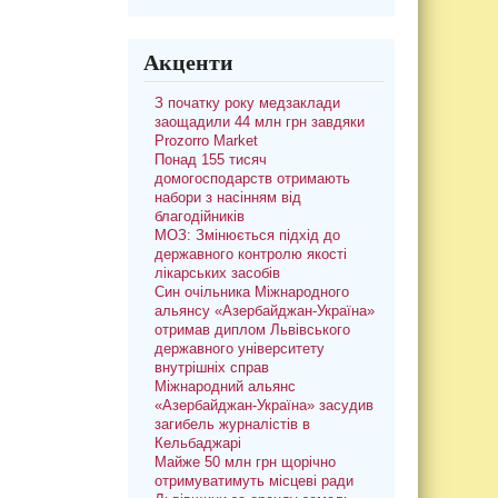
Акценти
З початку року медзаклади
заощадили 44 млн грн завдяки
Prozorro Market
Понад 155 тисяч
домогосподарств отримають
набори з насінням від
благодійників
МОЗ: Змінюється підхід до
державного контролю якості
лікарських засобів
Син очільника Міжнародного
альянсу «Азербайджан-Україна»
отримав диплом Львівського
державного університету
внутрішніх справ
Міжнародний альянс
«Азербайджан-Україна» засудив
загибель журналістів в
Кельбаджарі
Майже 50 млн грн щорічно
отримуватимуть місцеві ради