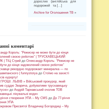
дорослих (англійська для
подорожей та […]
Archive for Оголошення ТВ
»
анні коментарі
андр Король: “Режисер не може бути до кінця
олений своєю роботою” | ТРУСКАВЕЦЬКИЙ
К | ТІЦ Стрий
до
Олександр Король: “Режисер не
бути до кінця задоволений своєю роботою”
скавце рекордно подорожает минералка — по
шампанского | funnystorya
до
Стоїмо на захисті
сів курорту!
ГРОШІ. ЛЬВІВ » Військовий прокурор, який
ив суддю Зварича, добуватиме трускавецьку
тусю»
до
Андрій Тарнавський очолив ТОВ
кавецькі лікувальні води»
-річчя створення УПА – My CMS
до
До 77-річчя
ення УПА
окровом Пресвятої Владичиці Богородиці – My