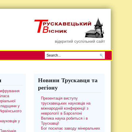
відкритий суспільний сайт
и
Новини Трускавця та
регіону
цифрування
іласа
Презентація виступу
ріальної
трускавецьких науковців на
 спадщини у
міжнародній конференції з
 Українського
неврології в Барселоні
Велика наука робиться і в
науковців у
Трускавці!
Бог посилає заводу мінеральних
авлічків.