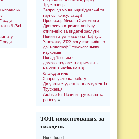
Трускавець
 управлінь
Запрошуємо на індивідуальні та
ів
групові консультації!
ої ради
Професор Микола Зимомря з
татів 6 (Звіт
Дрогобича отримав довічну
стипендію за видатні заслуги
омітету
Новий титул королеви Нафтусі
ої ради
З початку 2023 року вже вийшло
дві монографії трускавецьких
науковців
Понад 155 тисяч
домогосподарств отримають
набори з насінням від
благодійників
Запрошуємо на роботу
До уваги студентів та абітурієнтів
Трускавця
Archive for Новини Трускавця та
регіону
»
ТОП коментованих за
тиждень
None found