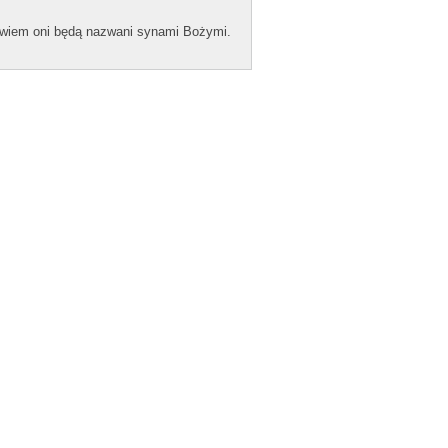
bowiem oni będą naz­wani syn­ami Bożymi.