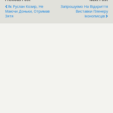
Як Руслан Козир, Не
Запрошуємо На Відкриття
Маючи Доньки, Отримав
Виставки Пленеру
Зятя
Іконописців