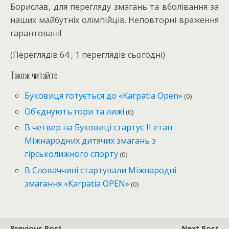
Борислав, для перегляду змагань та вболівання за
наших майбутніх олімпійців. Неповторні враження
гарантовані!
(Переглядів 64 , 1 переглядів сьогодні)
Також читайте
Буковиця готується до «Karpatia Open»
(0)
Об’єднують гори та лижі
(0)
В четвер на Буковиці стартує ІІ етап
Міжнародних дитячих змагань з
гірськолижного спорту
(0)
В Словаччині стартували Міжнародні
змагання «Karpatia OPEN»
(0)
Previous Post
Next Post