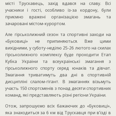
місті Трускавець, захід вдався на славу. Всі
учасники і гості, особливо із-за кордону, були
приємно вражені організацією змагань та
зачаровані містом-курортом.
Але гірськолижний сезон та спортивні заходи на
«Буковиці» не припиняються. Вже цими
вихідними, у суботу-неділю 25-26 лютого на схилах
гірськолижного комплексу буде проходити Етап
Кубка України та всеукраїнські змагання з
гірськолижного спорту серед юнаків та дівчат.
Змагання триватимуть два дні в спортивній
дисципліні слалом-гігант. В змаганнях візьмуть
участь 150 спортсменів з понад десяти спортивних
команд, які представляють різні регіони України.
Отож, запрошуємо всіх бажаючих до «Буковиці»,
яка знаходиться за 6 км від Трускавця при в’їзді в