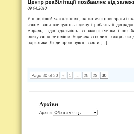
Центр реабілітації позбавляє від залеж
09.04.2010
У теперішній час алкоголь, наркотичні препарати і 
часом вони знищують людину і роблять її деградова
мораль, відповідальність за скоєні вчинки і ще б
опитування жителів м. Борислава великою загрозою д
наркотики. Люди пропонують ввести […]
Page 30 of 30
«
1
…
28
29
30
Архіви
Архіви