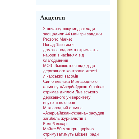
Акценти
З початку року медзаклади
заощадили 44 млн грн завдяки
Prozorro Market
Понад 155 тисяч
домогосподарств отримають
набори з насінням від
благодійників
МОЗ: Змінюється підхід до
державного контролю якості
лікарських засобів
Син очільника Міжнародного
альянсу «Азербайджан-Україна»
отримав диплом Львівського
державного університету
внутрішніх справ
Міжнародний альянс
«Азербайджан-Україна» засудив
загибель журналістів в
Кельбаджарі
Майже 50 млн грн щорічно
отримуватимуть місцеві ради