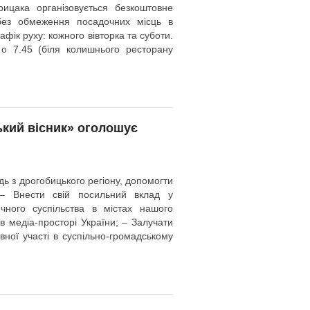
рицака організовується безкоштовне
 без обмеження посадочних місць в
афік руху: кожного вівторка та суботи.
 о 7.45 (біля колишнього ресторану
ький вісник» оголошує
ь з дрогобицького регіону, допомогти
; – Внести свій посильний вклад у
чного суспільства в містах нашого
в медіа-просторі України; – Залучати
ної участі в суспільно-громадському