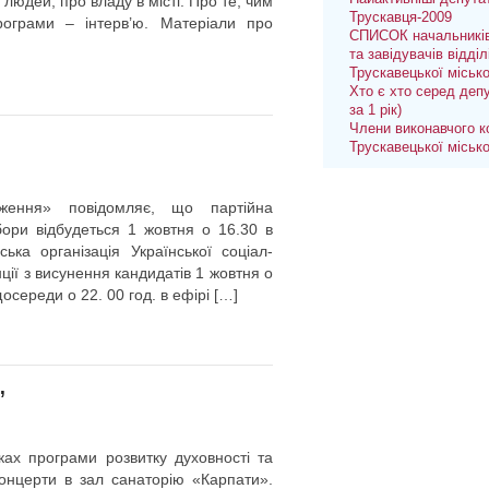
людей, про владу в місті. Про те, чим
Трускавця-2009
рограми – інтерв’ю. Матеріали про
СПИСОК начальників
та завідувачів відділ
Трускавецької міськ
Хто є хто серед депу
за 1 рік)
Члени виконавчого к
Трускавецької міськ
одження» повідомляє, що партійна
бори відбудеться 1 жовтня о 16.30 в
ька організація Української соціал-
ії з висунення кандидатів 1 жовтня о
осереди о 22. 00 год. в ефірі […]
”
ах програми розвитку духовності та
онцерти в зал санаторію «Карпати».