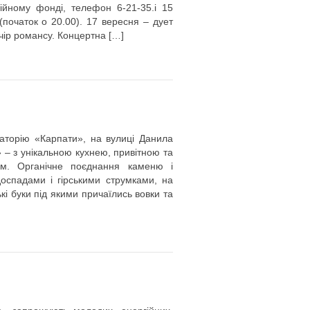
ійному фонді, телефон 6-21-35.і 15
(початок о 20.00). 17 вересня – дует
ечір романсу. Концертна […]
наторію «Карпати», на вулиці Данила
– з унікальною кухнею, привітною та
ям. Органічне поєднання каменю і
оспадами і гірськими струмками, на
ські буки під якими причаїлись вовки та