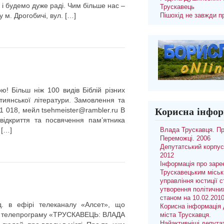
 і будемо дуже раді. Чим більше нас –
Трускавець
м. Дрогобичі, вул. […]
Пішохід не завжди п
ю! Більш ніж 100 видів Біблій різних
иянської літератури. Замовлення та
1 018, мейл tsehmeister@rambler.ru В
Корисна інфор
відкриття та посвячення пам’ятника
 […]
Влада Трускавця. П
Переможці. 2006
Депутатський корпус
2012
Інформація про заре
Трускавецьким місь
управління юстиції с
утворення політични
станом на 10.02.201
. в ефірі телеканалу «Алсет», що
Корисна інформація 
ься телепрограму «ТРУСКАВЕЦЬ: ВЛАДА
міста Трускавця.
Найактивніші депута