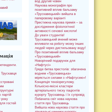
вод другий човен
Наукова монографія про
равий
позитивний вплив бальзаму
«Трускавецький» вийшла в
паперовому варіанті
Престижна наукова премія – за
дослідження фізіологічної
активності сечової кислоти!
До уваги студентів!
Трускавецький вчений може
впливати на роботу мозку інших
людей через дистильовану воду!
Про позитивний вплив бальзаму
мація
«Трускавецький»
Новорічний подарунок для
ретенденти.
«Нафтусі»
Гряде битва престолів: збагачена
 Трускавця
воднем «Трускавецька»
міряється силами з «Нафтусею»!
єстровані
Концепція тензіорегулому.
ким
Кількісно-якісні кластери
труктурні
артеріального тиску пацієнтів
х партій
курорту Трускавець і їх супровід
0 року
Побачила світ нова наукова
для гостей
стаття про Трускавець
Вийшла нова наукова стаття про
ти
лікувальні чинники курорту