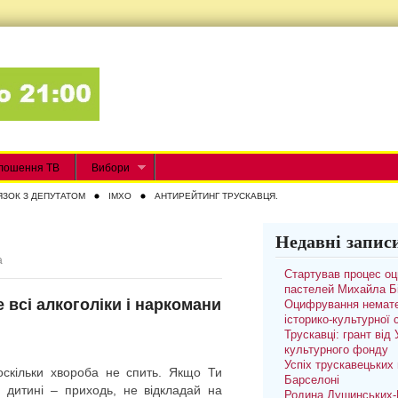
лошення ТВ
Вибори
ЯЗОК З ДЕПУТАТОМ
IMXO
АНТИРЕЙТИНГ ТРУСКАВЦЯ.
Недавні запис
а
Стартував процес о
пастелей Михайла Б
е всі алкоголіки і наркомани
Оцифрування немате
історико-культурної
Трускавці: грант від
культурного фонду
Успіх трускавецьких 
оскільки хвороба не спить. Якщо Ти
Барселоні
 дитині – приходь, не відкладай на
Родина Душинських-П