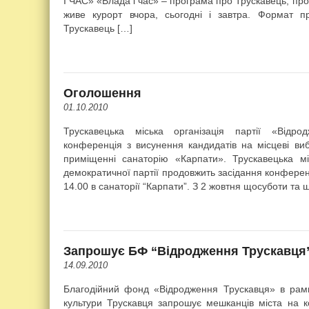
І ЧАС» «Влада і час» – програма про Трускавець, про 
живе курорт вчора, сьогодні і завтра. Формат п
Трускавець […]
Оголошення
01.10.2010
Трускавецька міська організація партії «Відр
конференція з висунення кандидатів на місцеві ви
приміщенні санаторію «Карпати». Трускавецька міс
демократичної партії продовжить засідання конференц
14.00 в санаторії “Карпати”. З 2 жовтня щосуботи та щ
Запрошує БФ “Відродження Трускавця
14.09.2010
Благодійний фонд «Відродження Трускавця» в рамк
культури Трускавця запрошує мешканців міста на к