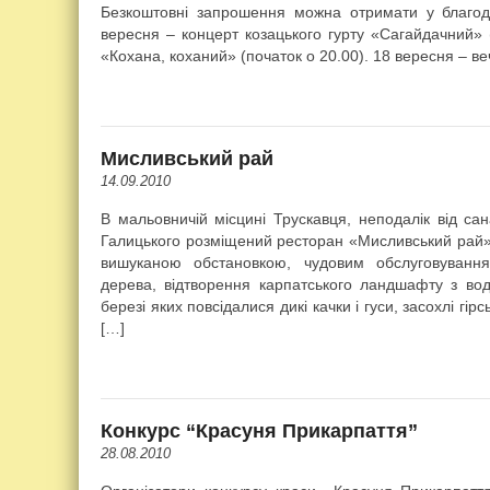
Безкоштовні запрошення можна отримати у благод
вересня – концерт козацького гурту «Сагайдачний» 
«Кохана, коханий» (початок о 20.00). 18 вересня – в
Мисливський рай
14.09.2010
В мальовничій місцині Трускавця, неподалік від са
Галицького розміщений ресторан «Мисливський рай» 
вишуканою обстановкою, чудовим обслуговуванн
дерева, відтворення карпатського ландшафту з вод
березі яких повсідалися дикі качки і гуси, засохлі гір
[…]
Конкурс “Красуня Прикарпаття”
28.08.2010