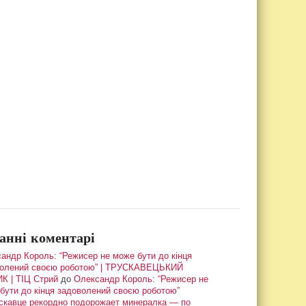
анні коментарі
андр Король: “Режисер не може бути до кінця
олений своєю роботою” | ТРУСКАВЕЦЬКИЙ
К | ТІЦ Стрий
до
Олександр Король: “Режисер не
бути до кінця задоволений своєю роботою”
скавце рекордно подорожает минералка — по