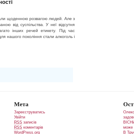
ності
стали щоденною розвагою людей. Але з
ною від суспільства. У неї відсутня
агато інших речей етикету. Під час
ля нашого покоління стали алкоголь і
Мета
Ост
Зареєструватись
Олекс
Увійти
задов
RSS
записів
ВІСНИ
RSS
коментарів
може 
WordPress.org
В Тру