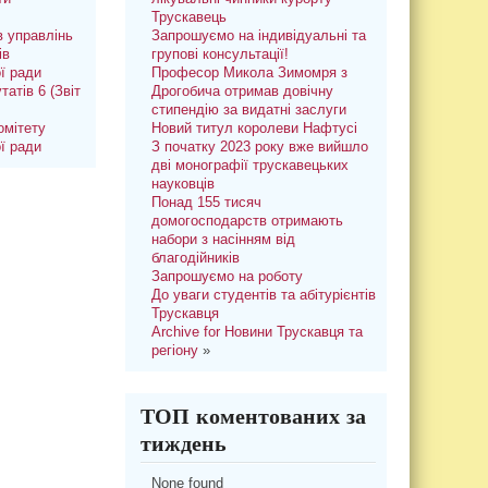
Трускавець
 управлінь
Запрошуємо на індивідуальні та
ів
групові консультації!
ої ради
Професор Микола Зимомря з
татів 6 (Звіт
Дрогобича отримав довічну
стипендію за видатні заслуги
омітету
Новий титул королеви Нафтусі
ої ради
З початку 2023 року вже вийшло
дві монографії трускавецьких
науковців
Понад 155 тисяч
домогосподарств отримають
набори з насінням від
благодійників
Запрошуємо на роботу
До уваги студентів та абітурієнтів
Трускавця
Archive for Новини Трускавця та
регіону
»
ТОП коментованих за
тиждень
None found