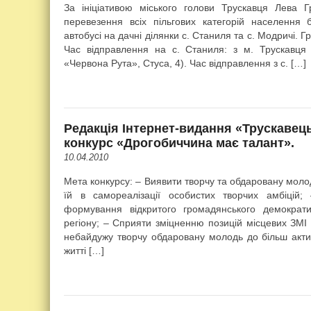
За ініціативою міського голови Трускавця Лева Г
перевезення всіх пільгових категорій населення
автобусі на дачні ділянки с. Станиля та с. Модричі. Гр
Час відправлення на с. Станиля: з м. Трускавця
«Червона Рута», Стуса, 4). Час відправлення з с. […]
Редакція Інтернет-видання «Трускавец
конкурс «Дрогобиччина має талант».
10.04.2010
Мета конкурсу: – Виявити творчу та обдаровану молод
їй в самореалізації особистих творчих амбіцій
формування відкритого громадянського демократи
регіону; – Сприяти зміцненню позицій місцевих ЗМІ 
небайдужу творчу обдаровану молодь до більш актив
житті […]