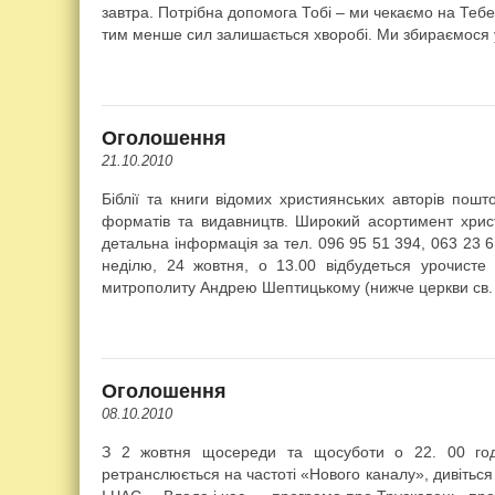
завтра. Потрібна допомога Тобі – ми чекаємо на Тебе
тим менше сил залишається хворобі. Ми збираємося у 
Оголошення
21.10.2010
Біблії та книги відомих християнських авторів пошто
форматів та видавництв. Широкий асортимент христ
детальна інформація за тел. 096 95 51 394, 063 23 6
неділю, 24 жовтня, о 13.00 відбудеться урочисте 
митрополиту Андрею Шептицькому (нижче церкви св.
Оголошення
08.10.2010
З 2 жовтня щосереди та щосуботи о 22. 00 год
ретранслюється на частоті «Нового каналу», дивіт