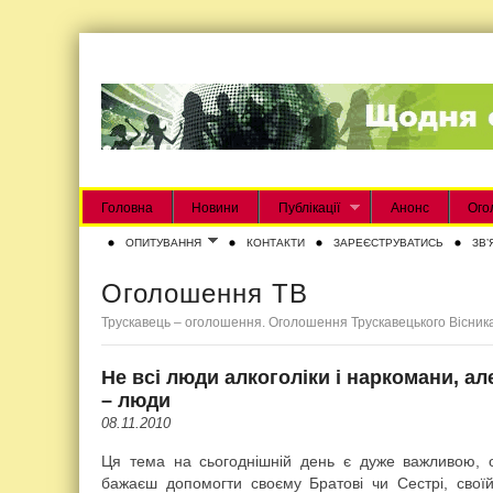
Головна
Новини
Публікації
Анонс
Ого
ОПИТУВАННЯ
КОНТАКТИ
ЗАРЕЄСТРУВАТИСЬ
ЗВʼ
Оголошення ТВ
Трускавець – оголошення. Оголошення Трускавецького Вісник
Не всі люди алкоголіки і наркомани, ал
– люди
08.11.2010
Ця тема на сьогоднішній день є дуже важливою, 
бажаєш допомогти своєму Братові чи Сестрі, своїй