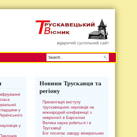
відкритий суспільний сайт
и
Новини Трускавця та
регіону
цифрування
іласа
Презентація виступу
ріальної
трускавецьких науковців на
 спадщини у
міжнародній конференції з
 Українського
неврології в Барселоні
Велика наука робиться і в
науковців у
Трускавці!
Бог посилає заводу мінеральних
авлічків.