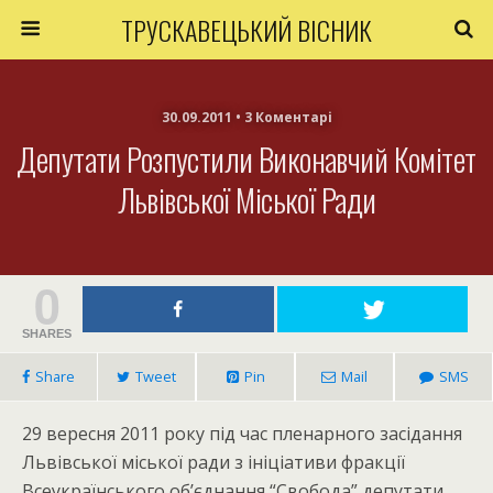
ТРУСКАВЕЦЬКИЙ ВІСНИК
30.09.2011 • 3 Коментарі
Депутати Розпустили Виконавчий Комітет
Львівської Міської Ради
0
SHARES
Share
Tweet
Pin
Mail
SMS
29 вересня 2011 року під час пленарного засідання
Львівської міської ради з ініціативи фракції
Всеукраїнського об’єднання “Свобода” депутати