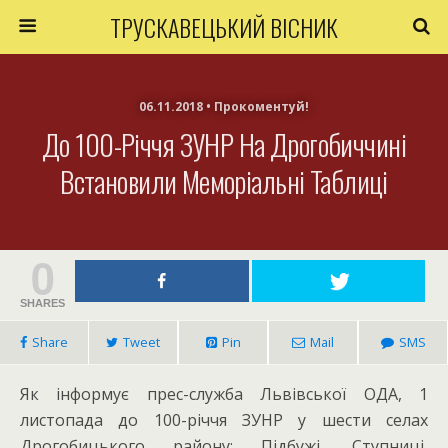
ТРУСКАВЕЦЬКИЙ ВІСНИК
06.11.2018 • Прокоментуй!
До 100-Річчя ЗУНР На Дрогобиччині
Встановили Меморіальні Таблиці
0
SHARES
Share
Tweet
Pin
Mail
SMS
Як інформує прес-служба Львівської ОДА, 1
листопада до 100-річчя ЗУНР у шести селах
Дрогобицького району: Підбужі, Ступниці,