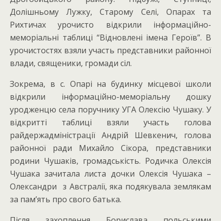
Долішньому Лужку, Старому Селі, Опарах та
Рихтичах урочисто відкрили інформаційно-
меморіальні таблиці “Відновлені імена Героїв”. В
урочистостях взяли участь представники районної
влади, священики, громади сіл.
Зокрема, в с. Опарі на будинку місцевої школи
відкрили інформаційно-меморіальну дошку
уродженцю села поручнику УГА Олексію Чушаку. У
відкритті таблиці взяли участь голова
райдержадміністрації Андрій Шевкенич, голова
районної ради Михайло Сікора, представники
родини Чушаків, громадськість. Родичка Олексія
Чушака зачитала листа дочки Олексія Чушака –
Олександри з Австралії, яка подякувала землякам
за пам’ять про свого батька.
Після захоплення Борислава польськими