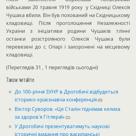
військами 20 травня 1919 року у Східниці Олексія
Чушака вбили. Він був похований на Східницькому
кладовищі. Після проголошення Незалежності
України з ініціативи родини Чушаків тлінні
останки розстріляного Олексія Чушака були
перевезені до с. Опарі і захоронені на місцевому
кладовищі.
(Переглядів 31 , 1 переглядів сьогодні)
Також читайте
До 100-річчя ЗУНР в Дрогобичі відбудеться
історико-краєзнавча конференція
(0)
Вiктор Суворов: «Це Сталiн пiднiмав келиха
за здоров`я Гiтлера!»
(2)
У Дрогобичі презентуватимуть наукові
історичні видання про василіанські