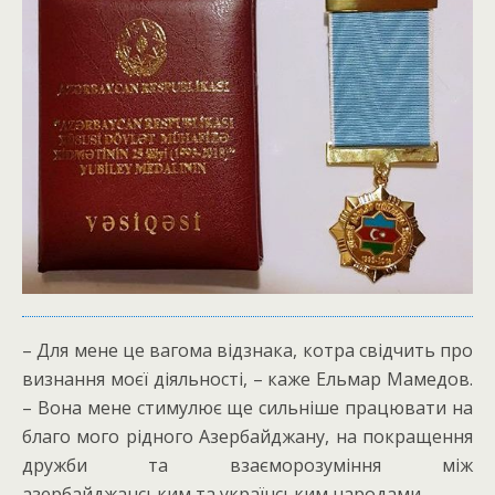
– Для мене це вагома відзнака, котра свідчить про
визнання моєї діяльності, – каже Ельмар Мамедов.
– Вона мене стимулює ще сильніше працювати на
благо мого рідного Азербайджану, на покращення
дружби та взаєморозуміння між
азербайджанським та українським народами.