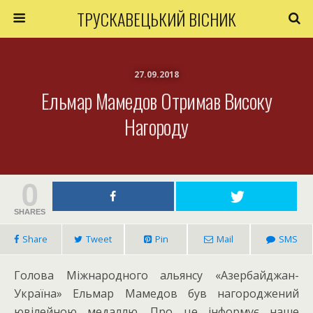
ТРУСКАВЕЦЬКИЙ ВІСНИК
27.09.2018
Ельмар Мамедов Отримав Високу
Нагороду
0
SHARES
Share
Tweet
Pin
Mail
SMS
Голова Міжнародного альянсу «Азербайджан-
Україна» Ельмар Мамедов був нагороджений
ювілейною медаллю. Про це інформує наше