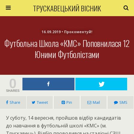
ТРУСКАВЕЦЬКИЙ ВІСНИК
16.09.2019 • Прокоментуй!
Футбольна Школа «КМС» Поповнилася 12
Юними Футболістами
0
SHARES
Share
Tweet
Pin
Mail
SMS
У суботу, 14 вересня, пройшов відбір кандидатів
до навчання в футбольній школі «КМС» (м.
Трускавець). Відбір проводився на стадіоні СЗШ