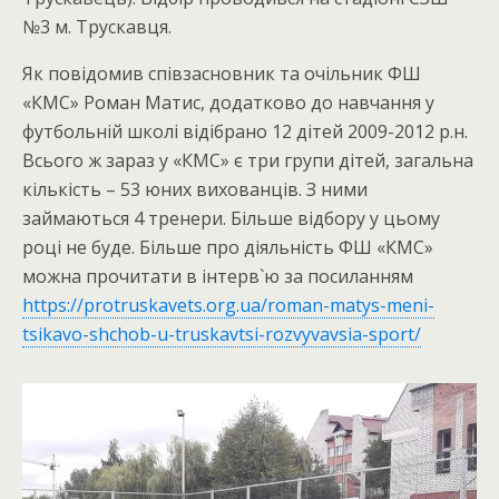
№3 м. Трускавця.
Як повідомив співзасновник та очільник ФШ
«КМС» Роман Матис, додатково до навчання у
футбольній школі відібрано 12 дітей 2009-2012 р.н.
Всього ж зараз у «КМС» є три групи дітей, загальна
кількість – 53 юних вихованців. З ними
займаються 4 тренери. Більше відбору у цьому
році не буде. Більше про діяльність ФШ «КМС»
можна прочитати в інтерв`ю за посиланням
https://protruskavets.org.ua/roman-matys-meni-
tsikavo-shchob-u-truskavtsi-rozvyvavsia-sport/