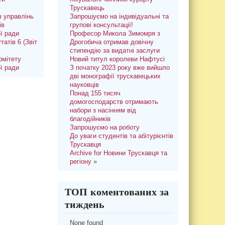
Трускавець
 управлінь
Запрошуємо на індивідуальні та
ів
групові консультації!
ої ради
Професор Микола Зимомря з
татів 6 (Звіт
Дрогобича отримав довічну
стипендію за видатні заслуги
омітету
Новий титул королеви Нафтусі
ої ради
З початку 2023 року вже вийшло
дві монографії трускавецьких
науковців
Понад 155 тисяч
домогосподарств отримають
набори з насінням від
благодійників
Запрошуємо на роботу
До уваги студентів та абітурієнтів
Трускавця
Archive for Новини Трускавця та
регіону
»
ТОП коментованих за
тиждень
None found