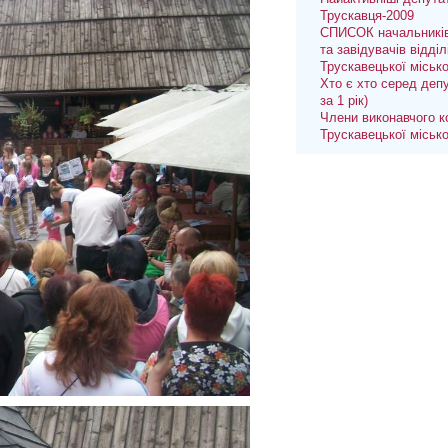
Трускавця-2009
СПИСОК начальників
та завідувачів відділ
Трускавецької міськ
Хто є хто серед депу
за 1 рік)
Члени виконавчого к
Трускавецької міськ