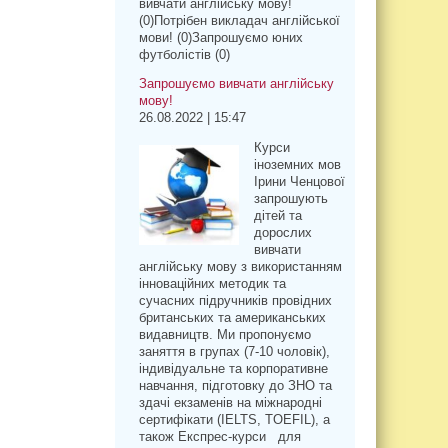
вивчати англійську мову!
(0)Потрібен викладач англійської
мови! (0)Запрошуємо юних
футболістів (0)
Запрошуємо вивчати англійську
мову!
26.08.2022 | 15:47
Курси
іноземних мов
Ірини Ченцової
запрошують
дітей та
дорослих
вивчати
англійську мову з використанням
інноваційних методик та
сучасних підручників провідних
британських та американських
видавництв. Ми пропонуємо
заняття в групах (7-10 чоловік),
індивідуальне та корпоративне
навчання, підготовку до ЗНО та
здачі екзаменів на міжнародні
сертифікати (IELTS, TOEFIL), а
також Експрес-курси для