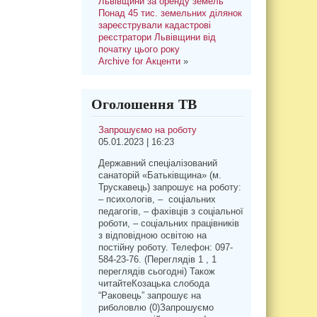
Львівщини за оренду земель
Понад 45 тис. земельних ділянок
зареєстрували кадастрові
реєстратори Львівщини від
початку цього року
Archive for Акценти
»
Оголошення ТВ
Запрошуємо на роботу
05.01.2023 | 16:23
Державний спеціалізований
санаторій «Батьківщина» (м.
Трускавець) запрошує на роботу:
– психологів, – соціальних
педагогів, – фахівців з соціальної
роботи, – соціальних працівників
з відповідною освітою на
постійну роботу. Телефон: 097-
584-23-76. (Переглядів 1 , 1
переглядів сьогодні) Також
читайтеКозацька слобода
“Раковець” запрошує на
риболовлю (0)Запрошуємо