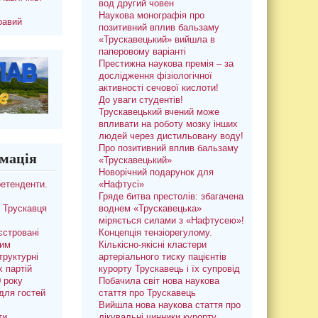
вод другий човен
Наукова монографія про
равий
позитивний вплив бальзаму
«Трускавецький» вийшла в
паперовому варіанті
Престижна наукова премія – за
дослідження фізіологічної
активності сечової кислоти!
До уваги студентів!
Трускавецький вчений може
впливати на роботу мозку інших
людей через дистильовану воду!
Про позитивний вплив бальзаму
мація
«Трускавецький»
Новорічний подарунок для
ретенденти.
«Нафтусі»
Гряде битва престолів: збагачена
 Трускавця
воднем «Трускавецька»
міряється силами з «Нафтусею»!
єстровані
Концепція тензіорегулому.
ким
Кількісно-якісні кластери
труктурні
артеріального тиску пацієнтів
х партій
курорту Трускавець і їх супровід
0 року
Побачила світ нова наукова
для гостей
стаття про Трускавець
Вийшла нова наукова стаття про
ти
лікувальні чинники курорту