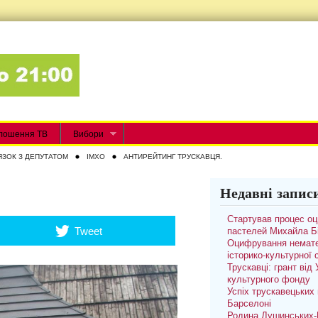
лошення ТВ
Вибори
ЯЗОК З ДЕПУТАТОМ
IMXO
АНТИРЕЙТИНГ ТРУСКАВЦЯ.
Недавні запис
Стартував процес о
Tweet
пастелей Михайла Б
Оцифрування немате
історико-культурної
Трускавці: грант від
культурного фонду
Успіх трускавецьких 
Барселоні
Родина Душинських-П