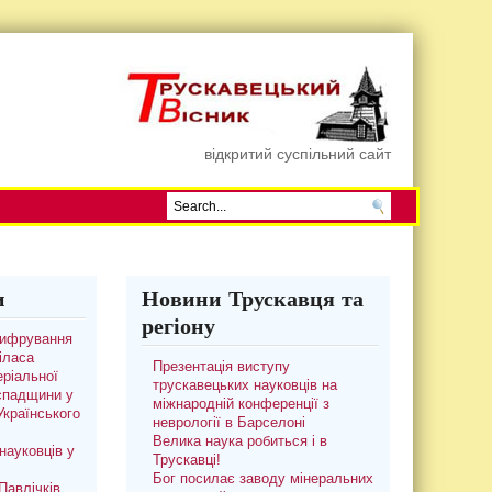
відкритий суспільний сайт
и
Новини Трускавця та
регіону
цифрування
іласа
Презентація виступу
ріальної
трускавецьких науковців на
 спадщини у
міжнародній конференції з
 Українського
неврології в Барселоні
Велика наука робиться і в
науковців у
Трускавці!
Бог посилає заводу мінеральних
авлічків.