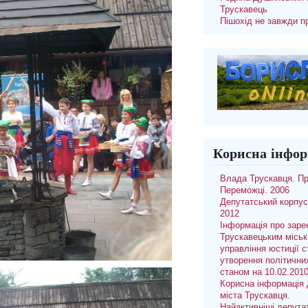
Трускавець
Пішохід не завжди п
Корисна інфор
Влада Трускавця. П
Переможці. 2006
Депутатський корпус
2012
Інформація про заре
Трускавецьким місь
управління юстиції с
утворення політични
станом на 10.02.201
Корисна інформація 
міста Трускавця.
Найактивніші депута