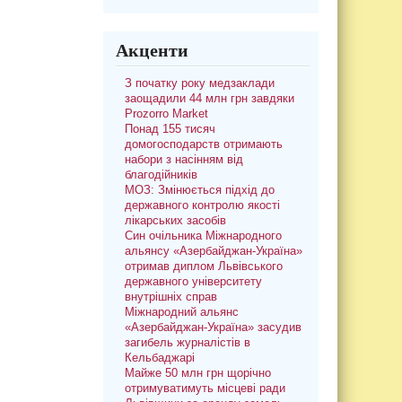
Акценти
З початку року медзаклади
заощадили 44 млн грн завдяки
Prozorro Market
Понад 155 тисяч
домогосподарств отримають
набори з насінням від
благодійників
МОЗ: Змінюється підхід до
державного контролю якості
лікарських засобів
Син очільника Міжнародного
альянсу «Азербайджан-Україна»
отримав диплом Львівського
державного університету
внутрішніх справ
Міжнародний альянс
«Азербайджан-Україна» засудив
загибель журналістів в
Кельбаджарі
Майже 50 млн грн щорічно
отримуватимуть місцеві ради