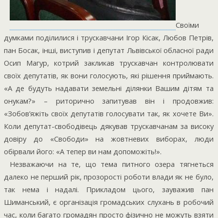
Своїми
думками поділилися і трускавчани Ігор Кісак, Любов Петрів,
пан Босак, інші, виступив і депутат Львівської обласної ради
Осип Магур, котрий закликав трускавчан контролювати
своїх депутатів, як вони голосують, які рішення приймають.
«А де будуть надавати земельні ділянки Вашим дітям та
онукам?» – риторично запитував він і продовжив:
«Зобов’яжіть своїх депутатів голосувати так, як хочете Ви».
Коли депутат-свободівець дякував трускавчанам за високу
довіру до «Свободи» на жовтневих виборах, люди
обірвали його: «А тепер ви нам допоможіть!».
Незважаючи на те, що тема питного озера тягнеться
далеко не перший рік, прозорості роботи влади як не було,
так нема і надалі. Прикладом цього, зауважив пан
Шиманський, є організація громадських слухань в робочий
час, коли багато громадян просто фізично не можуть взяти