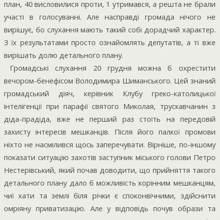
план, 40 висловилися проти, 1 утримався, а решта не брали
участі в голосуванні. Але насправді громада нічого не
вирішує, бо слухання мають такий собі дорадчий характер.
З їх результатами просто ознайомлять депутатів, а ті вже
вирішать долю детального плану.
Громадські слухання 20 грудня можна б охрестити
вечором-бенефісом Володимира Шиманського. Цей знаний
громадський діяч, керівник Клубу греко-католицької
інтелігенції при парафії святого Миколая, трускавчанин з
діда-прадіда, вже не перший раз стоїть на передовій
захисту інтересів мешканців. Після його палкої промови
ніхто не насмілився щось заперечувати. Вірніше, по-іншому
показати ситуацію захотів заступник міського голови Петро
Нестерівський, який почав доводити, що прийняття такого
детального плану дало б можливість корінним мешканцям,
чиї хати та землі біля річки є споконвічними, здійснити
омріяну приватизацію. Але у відповідь почув образи та