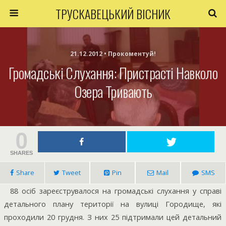
ТРУСКАВЕЦЬКИЙ ВІСНИК
21.12.2012 • Прокоментуй!
Громадські Слухання: Пристрасті Навколо
Озера Тривають
0
SHARES
Share
Tweet
Pin
Mail
SMS
88 осіб зареєструвалося на громадські слухання у справі
детального плану території на вулиці Городище, які
проходили 20 грудня. З них 25 підтримали цей детальний