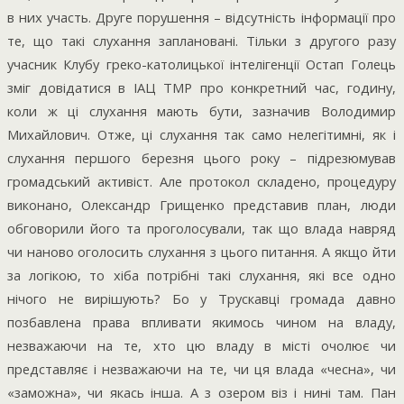
в них участь. Друге порушення – відсутність інформації про
те, що такі слухання заплановані. Тільки з другого разу
учасник Клубу греко-католицької інтелігенції Остап Голець
зміг довідатися в ІАЦ ТМР про конкретний час, годину,
коли ж ці слухання мають бути, зазначив Володимир
Михайлович. Отже, ці слухання так само нелегітимні, як і
слухання першого березня цього року – підрезюмував
громадський активіст. Але протокол складено, процедуру
виконано, Олександр Грищенко представив план, люди
обговорили його та проголосували, так що влада навряд
чи наново оголосить слухання з цього питання. А якщо йти
за логікою, то хіба потрібні такі слухання, які все одно
нічого не вирішують? Бо у Трускавці громада давно
позбавлена права впливати якимось чином на владу,
незважаючи на те, хто цю владу в місті очолює чи
представляє і незважаючи на те, чи ця влада «чесна», чи
«заможна», чи якась інша. А з озером віз і нині там. Пан