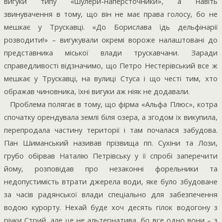
вигуки типу «шулери-наперсточники», а навіть
звинувачення в тому, що він не має права голосу, бо не
мешкає у Трускавці. «До Борислава їдь дельфінарії
розводити!» – вигукували окремі вороже налаштовані до
представника міської влади трускавчани. Заради
справедливості відзначимо, що Петро Нестерівський все ж
мешкає у Трускавці, на вулиці Стуса і що честі тим, хто
ображав чиновника, їхні вигуки аж ніяк не додавали.
Проблема полягає в тому, що фірма «Альфа Плюс», котра
спочатку орендувала землі біля озера, а згодом їх викупила,
перепродала частину території і там почалася забудова.
Пан Шиманський називав прізвища пп. Сухіни та Лози,
грубо обірвав Наталію Петрівську у її спробі заперечити
йому, розповідав про незаконні форельники та
недопустимість втрати джерела води, яке було збудоване
за часів радянської влади спеціально для забезпечення
водою курорту. Нехай буде хоч десять гілок водогону з
річки Стрий, але це не альтернатива, бо все одно вони – з