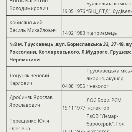
Носов Валентин
Будівельна компан
Володимирович
19.05.1976
“БІЦ_ЛТД”, будівел
Кобилянський
Василь Михайлович
14.02.1983
підприємець
№8
м. Трускавець ,вул. Бориславська
33, 37
-49, в
Роксолани, Котляревського, Я.Мудрого, Грушевс
Черемшини
Трускавецька місь
Лоцуняк Зеновій
лікарня, акушер-
Карлович
04.08.1955
гінеколог
Дробиняк Ярослав
ЛОЄ Бори. РЄМ
Ярославович
15.11.1977
інспектор
ТзОВ “Лємар-
Терещенко Юлія
Євросервіс”, Гол.
Олегівна
16.10.1976
Бухгалтер