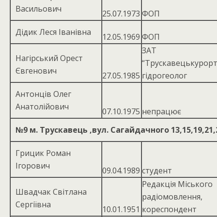
Васильович
25.07.1973
ФОП
Дідик Леся Іванівна
12.05.1969
ФОП
ЗАТ
Нагірський Орест
“Трускавецькурорт
Євгенович
27.05.1985
гідрогеолог
Антонців Олег
Анатолійович
07.10.1975
непрацює
№9
м. Трускавець ,вул. Сагайдачного 13,15,19,21,2
Грицик Роман
Ігорович
09.04.1989
студент
Редакція Міського
Швадчак Світлана
радіомовлення,
Сергіївна
10.01.1951
кореспондент