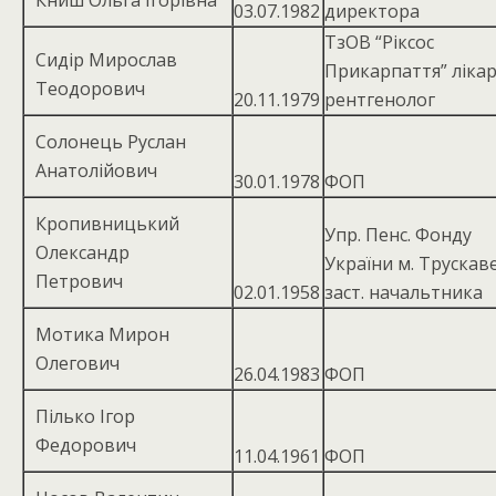
Книш Ольга Ігорівна
03.07.1982
директора
ТзОВ “Ріксос
Сидір Мирослав
Прикарпаття” лікар
Теодорович
20.11.1979
рентгенолог
Солонець Руслан
Анатолійович
30.01.1978
ФОП
Кропивницький
Упр. Пенс. Фонду
Олександр
України м. Труска
Петрович
02.01.1958
заст. начальтника
Мотика Мирон
Олегович
26.04.1983
ФОП
Пілько Ігор
Федорович
11.04.1961
ФОП