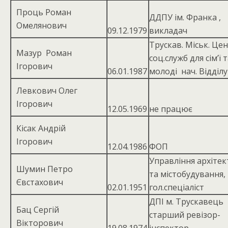
Проць Роман
ДДПУ ім. Франка ,
Омелянович
09.12.1979
викладач
Трускав. Міськ. Це
Мазур Роман
соц.служб для сім’ї 
Ігорович
06.01.1987
молоді нач. Відділу
Левкович Олег
Ігорович
12.05.1969
не працює
Кісак Андрій
Ігорович
12.04.1986
ФОП
Управління архітек
Шумин Петро
та містобудування,
Євстахович
02.01.1951
гол.спеціаліст
ДПІ м. Трускавець
Бац Сергій
старший ревізор-
Вікторович