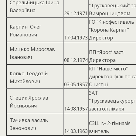
Стрельбицька Ірина
“Трускавецький” за
Валеріївна
29.12.1971
Вимроцництвом
ГО “Кінофестиваль
Карпин Олег
“Корона Карпат”
Романович
17.04.1973
Директор
Мицько Мирослав
ПП “Ярос” заст.
Іванович
08.12.1974
Директора
КП “Наше місто”
Копко Теодозій
директор філії по са
Михайлович
03.05.1957
Очистці
ЗАТ
Стецик Ярослав
“Трускавецькурор
Йосивович
14.08.1957
заст.гол лікаря
Тачивка василь
СЗШ № 2-гімназія
Зенонович
14.03.1963
вчитель