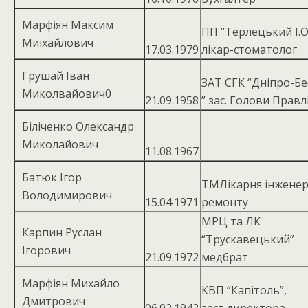
Марфіян Максим
ПП “Терлецький І.О
Миїхайлович
17.03.1979
лікар-стоматолог
Грушай Іван
ЗАТ СГК “Дніпро-Б
Миколвайович0
21.09.1958
” зас. Голови Правл
Біліченко Олександр
Миколайович
11.08.1967
Батюк Ігор
ТМЛікарня інженер
Володимирович
15.04.1971
ремонту
МРЦ та ЛК
Карпин Руслан
“Трускавецький”
Ігорович
21.09.1972
медбрат
Марфіян Михайло
КВП “Капітоль”,
Дмитрович