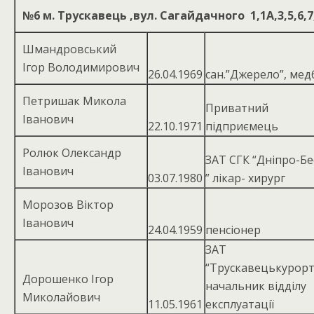
№6
м. Трускавець ,вул. Сагайдачного 1,1А,3,5,6,7,
Шмандровський
Ігор Володимирович
26.04.1969
сан.”Джерело”, мед
Петришак Микола
Приватний
Іванович
22.10.1971
підприємець
Ролюк Олександр
ЗАТ СГК “Дніпро-Б
Іванович
03.07.1980
” лікар- хирург
Морозов Віктор
Іванович
24.04.1959
пенсіонер
ЗАТ
“Трускавецькурорт
Дорошенко Ігор
начальник відділу
Миколайович
11.05.1961
експлуатації