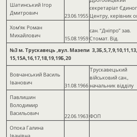
Дрогобицький
Шатинський Ігор
секретаріат Єдино
Дмитрович
23.06.1955
Центру, керівник о
Хом’як Роман
сан. “Дніпро” зав.
Михайлович
15.08.1959
Стомат. Від.
№3
м. Трускавець ,вул. Мазепи 3,3Б,5,7,9,10,11,13
15,15А,16,17,18,19,19Б,20
Трускавецький
Вовчанський Василь
військовий сан.,
Іванович
31.08.1966
начальник відділу
Павлишин
Володимир
Васильович
22.06.1963
ФОП
Опока Галина
Іванівна