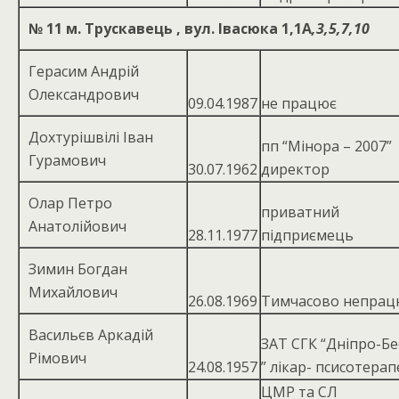
№ 11
м. Трускавець , вул. Івасюка 1,1А
,3,5,7,10
Герасим Андрій
Олександрович
09.04.1987
не працює
Дохтурішвілі Іван
пп “Мінора – 2007”
Гурамович
30.07.1962
директор
Олар Петро
приватний
Анатолійович
28.11.1977
підприємець
Зимин Богдан
Михайлович
26.08.1969
Тимчасово непрац
Васильєв Аркадій
ЗАТ СГК “Дніпро-Б
Рімович
24.08.1957
” лікар- псисотера
ЦМР та СЛ