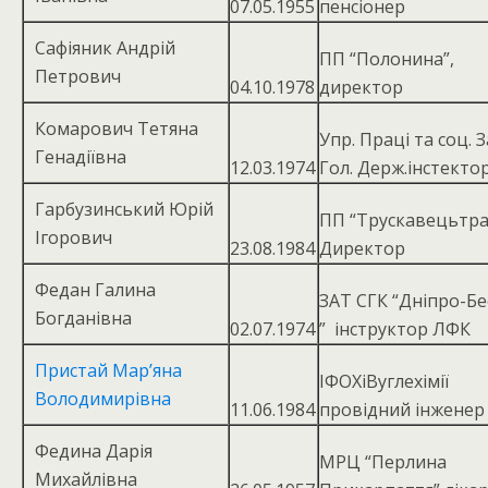
07.05.1955
пенсіонер
Сафіяник Андрій
ПП “Полонина”,
Петрович
04.10.1978
директор
Комарович Тетяна
Упр. Праці та соц. З
Генадіївна
12.03.1974
Гол. Держ.інстекто
Гарбузинський Юрій
ПП “Трускавецьтра
Ігорович
23.08.1984
Директор
Федан Галина
ЗАТ СГК “Дніпро-Б
Богданівна
02.07.1974
” інструктор ЛФК
Пристай Мар’яна
ІФОХіВуглехімії
Володимирівна
11.06.1984
провідний інженер
Федина Дарія
МРЦ “Перлина
Михайлівна