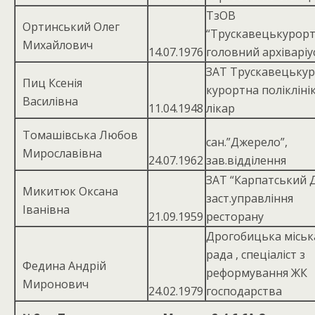
ТзОВ
Ортинський Олег
“Трускавецькурорт
Михайлович
14.07.1976
головний архіваріу
ЗАТ Трускавецькур
Пиц Ксенія
курортна поліклінік
Василівна
11.04.1948
лікар
Томашівська Любов
сан.”Джерело”,
Мирославівна
24.07.1962
зав.відділення
ЗАТ “Карпатський Д
Микитюк Оксана
заст.управління
Іванівна
21.09.1959
ресторану
Дрогобицька міськ
рада , спеціаліст з
Федина Андрій
реформування ЖК
Миронович
24.02.1979
господарства