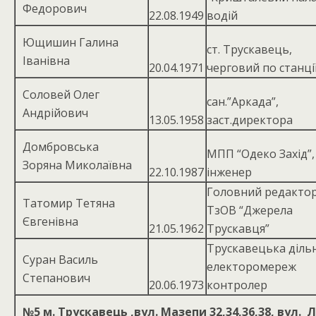
Федорович
22.08.1949
водій
Ющишин Галина
ст. Трускавець,
Іванівна
20.04.1971
черговий по станці
Соловей Олег
сан.”Аркада”,
Андрійович
13.05.1958
заст.директора
Домбровська
МПП “Одеко Захід”,
Зоряна Миколаївна
22.10.1987
інженер
Головний редакто
Татомир Тетяна
ТзОВ “Джерела
Євгенівна
21.05.1962
Трускавця”
Трускавецька діль
Суран Василь
електоромереж
Степанович
20.06.1973
контролер
№5
м. Трускавець ,вул. Мазепи 32,34,36,38, вул. 