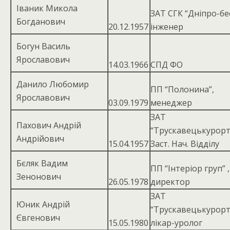
Іваник Микола
ЗАТ СГК “Дніпро-бес
Богданович
20.12.1957
інженер
Богун Василь
Ярославович
14.03.1966
СПД ФО
Данило Любомир
ПП “Полонина”,
Ярославович
03.09.1979
менеджер
ЗАТ
Пахович Андрій
“Трускавецькурорт
Андрійович
15.04.1957
Заст. Нач. Відділу
Бєляк Вадим
ПП “Інтеріор груп” ,
Зенонович
26.05.1978
директор
ЗАТ
Юник Андрій
“Трускавецькурор
Євгенович
15.05.1980
лікар-уролог