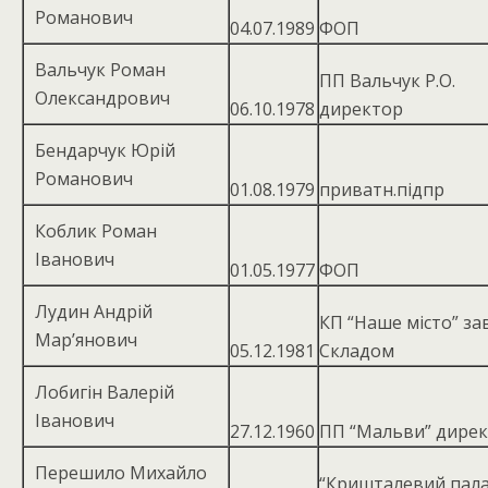
Романович
04.07.1989
ФОП
Вальчук Роман
ПП Вальчук Р.О.
Олександрович
06.10.1978
директор
Бендарчук Юрій
Романович
01.08.1979
приватн.підпр
Коблик Роман
Іванович
01.05.1977
ФОП
Лудин Андрій
КП “Наше місто” зав
Мар’янович
05.12.1981
Складом
Лобигін Валерій
Іванович
27.12.1960
ПП “Мальви” дире
Перешило Михайло
“Кришталевий пал