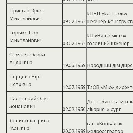
Пристай Орест
КПВП «Капітоль»
Миколайович
09.02.1963
інженер-конструкт
Горічко Ігор
КП «Наше місто»
Миколайович
03.02.1963
головний інженер
Соляник Олена
Андріївна
19.06.1959
Народний дім дир
Перцева Віра
Петрівна
12.07.1959
ТзОВ «Міф» директ
Палінський Олег
Дрогобицька міськ
Зенонович
02.02.1956
лікарня, хірург
Ліщинська Ірина
сан. «Конвалія»
Іванівна
20.02.1989
медреєстратор