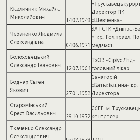
«Трускавецькурорт
Кіселичник Михайло
Директор ПК
Миколайович
14.07.1949
«Шевченка»
ЗАТ СГК «Дніпро-Б
Чебаненко Людмила
« кр.. Гол.правл. По
Олександівна
04.06.1971
мед.част.
Болоховецький
ТзОВ «Сіріус Лтд»
Олександр Іванович
12.07.1964
головний лікар
Санаторій
Боднар Євген
«Батьківщина» кр..
Якович
27.01.1952
Директора
Старомінський
ССГГ м. Трускавець
Орест Васильович
29.10.1972
контролер
Ткаченко Олександр
Олександрович
03.08.1978
ФОП