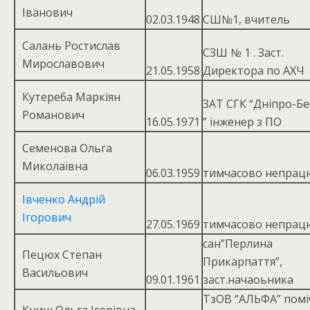
Іванович
02.03.1948
СШ№1, вчитель
Салань Ростислав
СЗШ № 1 . Заст.
Мирославович
21.05.1958
Директора по АХЧ
Кутереба Маркіян
ЗАТ СГК “Дніпро-Б
Романович
16.05.1971
” інженер з ПО
Семенова Ольга
Миколаївна
06.03.1959
тимчасово непрац
Івченко Андрій
Ігорович
27.05.1969
тимчасово непрац
сан”Перлина
Пецюх Степан
Прикарпаття”,
Васильович
09.01.1961
заст.начаоьника
ТзОВ “АЛЬФА” помі