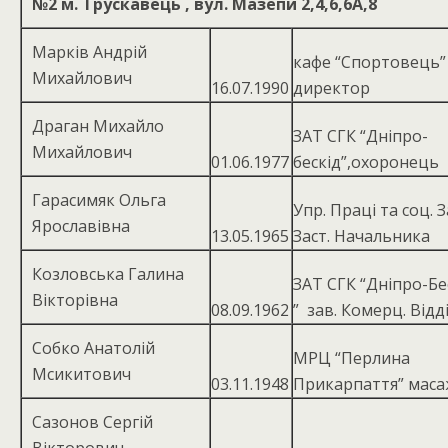
№2
м. Трускавець , вул. Мазепи 2,4,6,6А,8
Марків Андрій
кафе “Спортовець”
Михайлович
16.07.1990
директор
Драган Михайло
ЗАТ СГК “Дніпро-
Михайлович
01.06.1977
бескід”,охоронець
Гарасимяк Ольга
Упр. Праці та соц. З
Ярославівна
13.05.1965
Заст. Начальника
Козловська Галина
ЗАТ СГК “Дніпро-Б
Вікторівна
08.09.1962
” зав. Комерц. Відд
Собко Анатолій
МРЦ “Перлина
Мсикитович
03.11.1948
Прикарпаття” маса
Сазонов Сергій