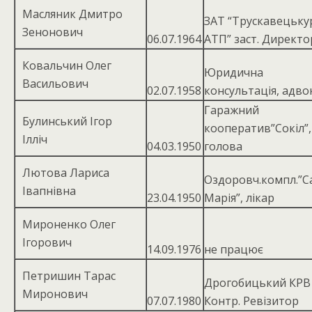
Масляник Дмитро
ЗАТ “Трускавецьку
Зенонович
06.07.1964
АТП” заст. Директо
Ковальчин Олег
Юридична
Васильович
02.07.1958
консультація, адво
Гаражний
Булинський Ігор
кооператив”Сокіл”,
Ілліч
04.03.1950
голова
Лютова Лариса
Оздоровч.компл.”С
Івапнівна
23.04.1950
Марія”, лікар
Мироненко Олег
Ігорович
14.09.1976
не працює
Петришин Тарас
Дрогобицький КРВ 
Миронович
07.07.1980
Контр. Ревізитор