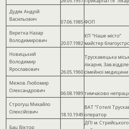
26.05.1957
Прикарпаття” ліка
Дудяк Андрій
Васильович
07.06.1985
ФОП
Веретка Назар
КП “Наше місто”
Володимирович
20.07.1982
майстер благоустр
Новицький
Трускавецька місь
Володимир
лікарня, Зав.відділ
Ярославович
26.05.1960
сімейної медицини
Межов Любомир
Олександрович
06.08.1989
тимчасово непрац
Строгуш Михайло
ВАТ “Готелі Труска
Олексійович
18.10.1949
оператор
ДПІ м. Стрийського
Бац Віктор