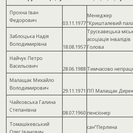
Прохна Іван
Менеджер
Федорович
03.11.1977
“Кришталевий пал
Трускавецька місь
Заблоцька Надія
асоціація інвалідів
Володимирівна
18.08.1957
Голова
Найчук Петро
Васильович
28.06.1988
Тимчасово непрац
Малащак Михайло
Володимирович
29.11.1971
ПП Малащак Дире
Чайковська Галина
Степанівна
08.07.1960
пенсіонер
Томашікевський
сан”Перлина
Олег Іванович