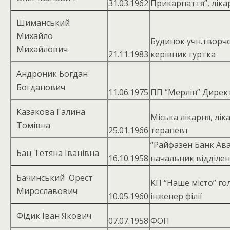
31.03.1962
Прикарпаття”, ліка
Шиманський
Михайло
Будинок учн.творчо
Михайлович
21.11.1983
керівник гуртка
Андроник Богдан
Богданович
11.06.1975
ПП “Мерлін” Дирек
Казакова Галина
Міська лікарня, лік
Томівна
25.01.1966
терапевт
“Райфазен Банк Ава
Бац Тетяна Іванівна
16.10.1958
начальник відділе
Бачинський Орест
КП “Наше місто” го
Мирославович
10.05.1960
інженер філії
Фідик Іван Якович
07.07.1958
ФОП