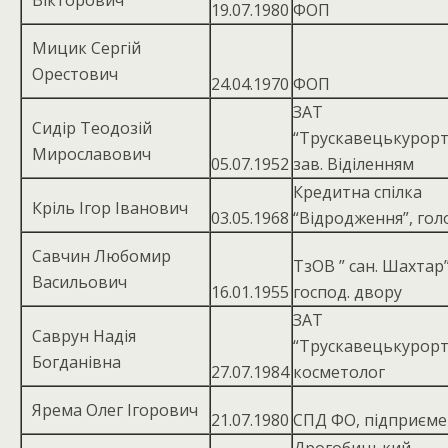
Вікторович
19.07.1980
ФОП
Мицик Сергій
Орестович
24.04.1970
ФОП
ЗАТ
Сидір Теодозій
“Трускавецькурорт
Мирославович
05.07.1952
зав. Віділенням
Кредитна спілка
Кріль Ігор Іванович
03.05.1968
“Відродження”, гол
Савчин Любомир
ТзОВ ” сан. Шахтар”
Васильович
16.01.1955
господ. двору
ЗАТ
Саврун Надія
“Трускавецькурорт
Богданівна
27.07.1984
косметолог
Ярема Олег Ігорович
21.07.1980
СПД ФО, підприєм