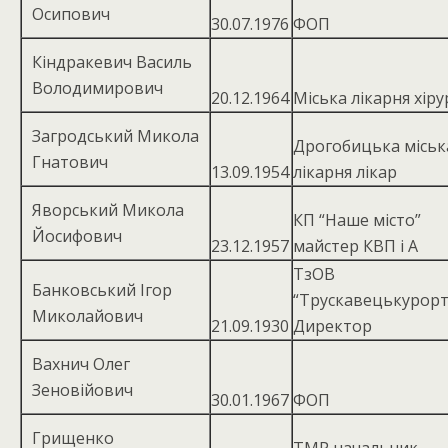
Осипович
30.07.1976
ФОП
Кіндракевич Василь
Володимирович
20.12.1964
Міська лікарня хіру
Загродський Микола
Дрогобицька міськ
Гнатович
13.09.1954
лікарня лікар
Яворський Микола
КП “Наше місто”
Йосифович
23.12.1957
майстер КВП і А
ТзОВ
Банковський Ігор
“Трускавецькурорт
Миколайович
21.09.1930
Директор
Вахнич Олег
Зеновійович
30.01.1967
ФОП
Грищенко