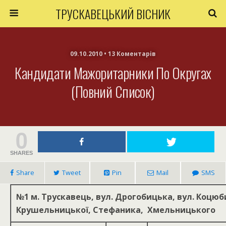
ТРУСКАВЕЦЬКИЙ ВІСНИК
09.10.2010 • 13 Коментарів
Кандидати Мажоритарники По Округах
(повний Список)
0
SHARES
Share
Tweet
Pin
Mail
SMS
№1
м. Трускавець, вул. Дрогобицька, вул. Коцю
Крушельницької, Стефаника, Хмельницького