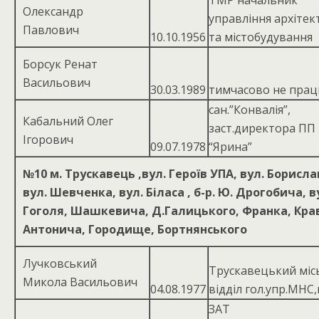
ТМР начальник
Олександр
управління архітек
Павлович
10.10.1956
та містобудування
Борсук Ренат
Васильович
30.03.1989
тимчасово не пра
сан.”Конвалія”,
Кабальний Олег
заст.директора ПП
Ігорович
09.07.1978
“Ярина”
№10
м. Трускавець ,вул. Героїв УПА, вул. Борисла
вул. Шевченка, вул. Біласа , б-р. Ю. Дрогобича, 
Гоголя, Шашкевича, Д.Галицького, Франка, Кра
Антонича, Городище, Бортнянського
Лучковський
Трускавецький міс
Микола Васильович
04.08.1977
відділ гол.упр.МНС,
ЗАТ