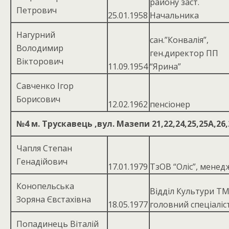
району заст.
Петрович
25.01.1958
Начальника
Нагурний
сан.”Конвалія”,
Володимир
ген.директор ПП
Вікторович
11.09.1954
“Ярина”
Савченко Ігор
Борисович
12.02.1962
пенсіонер
№4
м. Трускавець ,вул. Мазепи 21,22,24,25,25А,2
Чапля Степан
Генадійович
17.01.1979
ТзОВ “Оліс”, менед
Конопельська
Відділ Культури ТМ
Зоряна Євстахівна
18.05.1977
головний спеціаліс
Попадинець Віталій