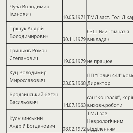
Чуба Володимир
Іванович
10.05.1971
ТМЛ заст. Гол. Ліка
Тріщук Андрій
СЗШ № 2 -гімназія
Володимирович
30.11.1979
викладач
Гриньків Роман
Степанович
19.06.1979
не працює
Куц Володимир
ПП “Галич 444” ком
Мирославович
23.05.1968
Директор
Бродзинський Євген
сан.”Конвалія”, кер
Васильович
14.07.1963
виховн.роботи
ТМЛ зав.
Кульчинський
Неврологічним
Андрій Богданович
08.02.1972
відділенням