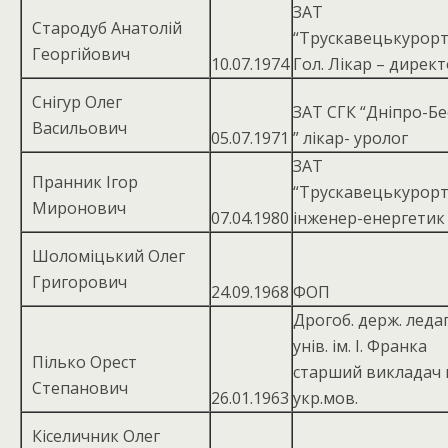
ЗАТ
Стародуб Анатолій
“Трускавецькурорт
Георгійович
10.07.1974
Гол. Лікар – дирек
Снігур Олег
ЗАТ СГК “Дніпро-Б
Васильович
05.07.1971
” лікар- уролог
ЗАТ
Пранник Ігор
“Трускавецькурорт
Миронович
07.04.1980
інженер-енергетик
Шоломіцький Олег
Григорович
24.09.1968
ФОП
Дрогоб. держ. ледаг
унів. ім. І. Франка
Пілько Орест
старший викладач 
Степанович
26.01.1963
укр.мов.
Кіселичник Олег