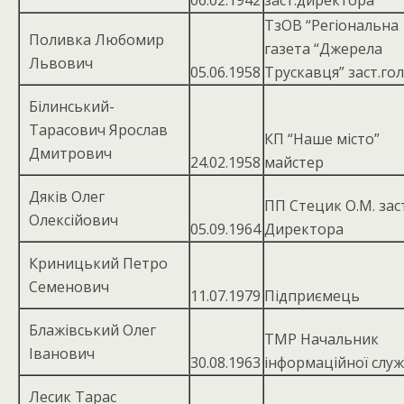
06.02.1942
заст.директора
ТзОВ “Регіональна
Поливка Любомир
газета “Джерела
Львович
05.06.1958
Трускавця” заст.гол
Білинський-
Тарасович Ярослав
КП “Наше місто”
Дмитрович
24.02.1958
майстер
Дяків Олег
ПП Стецик О.М. заст
Олексійович
05.09.1964
Директора
Криницький Петро
Семенович
11.07.1979
Підприємець
Блажівський Олег
ТМР Начальник
Іванович
30.08.1963
інформаційної слу
Лесик Тарас