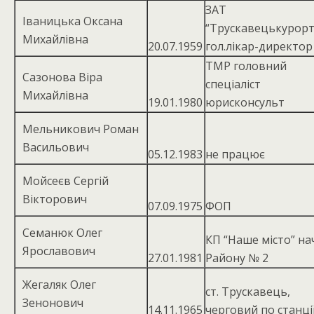
ЗАТ
Іваницька Оксана
“Трускавецькурорт
Михайлівна
20.07.1959
гол.лікар-директор
ТМР головний
Сазонова Віра
спеціаліст
Михайлівна
19.01.1980
юрисконсульт
Мельникович Роман
Васильович
05.12.1983
не працює
Мойсеєв Сергій
Вікторович
07.09.1975
ФОП
Семанюк Олег
КП “Наше місто” нач
Ярославович
27.01.1981
Району № 2
Жегаляк Олег
ст. Трускавець,
Зенонович
14.11.1965
черговий по станці