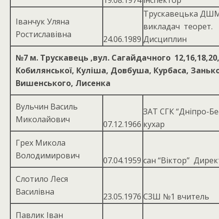
19.08.1974
інспектор
Трускавецька ДШМ
Іванчук Уляна
викладач теорет.
Ростиславівна
24.06.1989
Дисциплин
№7
м. Трускавець ,вул. Сагайдачного 12,16,18,20,
Кобилянської, Куліша, Довбуша, Курбаса, Заньк
Вишенського, Лисенка
Вульчин Василь
ЗАТ СГК “Дніпро-Бес
Миколайович
07.12.1966
кухар
Грех Микола
Володимирович
07.04.1959
сан “Віктор” Дире
Слотило Леся
Василівна
23.05.1976
СЗШ №1 вчитель
Павлик Іван