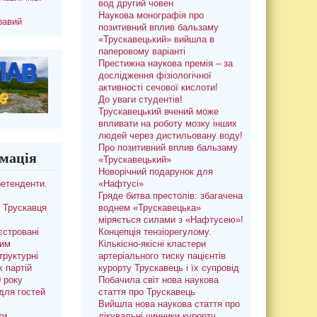
вод другий човен
Наукова монографія про
равий
позитивний вплив бальзаму
«Трускавецький» вийшла в
паперовому варіанті
Престижна наукова премія – за
дослідження фізіологічної
активності сечової кислоти!
До уваги студентів!
Трускавецький вчений може
впливати на роботу мозку інших
людей через дистильовану воду!
Про позитивний вплив бальзаму
мація
«Трускавецький»
Новорічний подарунок для
ретенденти.
«Нафтусі»
Гряде битва престолів: збагачена
 Трускавця
воднем «Трускавецька»
міряється силами з «Нафтусею»!
єстровані
Концепція тензіорегулому.
ким
Кількісно-якісні кластери
труктурні
артеріального тиску пацієнтів
х партій
курорту Трускавець і їх супровід
0 року
Побачила світ нова наукова
для гостей
стаття про Трускавець
Вийшла нова наукова стаття про
ти
лікувальні чинники курорту