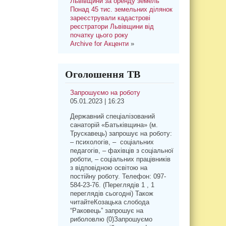
Львівщини за оренду земель
Понад 45 тис. земельних ділянок
зареєстрували кадастрові
реєстратори Львівщини від
початку цього року
Archive for Акценти
»
Оголошення ТВ
Запрошуємо на роботу
05.01.2023 | 16:23
Державний спеціалізований
санаторій «Батьківщина» (м.
Трускавець) запрошує на роботу:
– психологів, – соціальних
педагогів, – фахівців з соціальної
роботи, – соціальних працівників
з відповідною освітою на
постійну роботу. Телефон: 097-
584-23-76. (Переглядів 1 , 1
переглядів сьогодні) Також
читайтеКозацька слобода
“Раковець” запрошує на
риболовлю (0)Запрошуємо