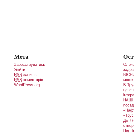
Мета
Ост
Зареєструватись
Олекс
Увійти
задов
RSS
записів
ВІСНИ
RSS
коментарів
може 
WordPress.org
В Тру
цене 
інтере
НАШІ 
посад
«Наф
«Трус
До 77
створ
Під П