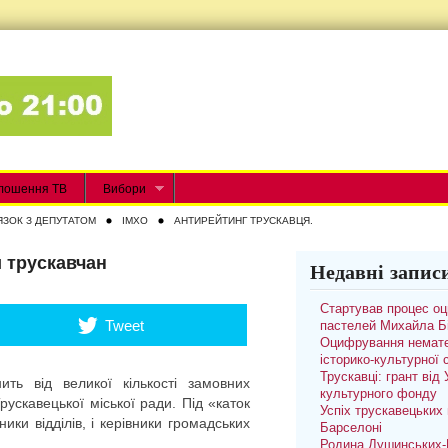
лошення ТВ
Вибори
ЯЗОК З ДЕПУТАТОМ
IMXO
АНТИРЕЙТИНГ ТРУСКАВЦЯ.
 трускавчан
Недавні запис
Стартував процес о
Tweet
пастелей Михайла Б
Оцифрування немате
історико-культурної
Трускавці: грант від
ить від великої кількості замовних
культурного фонду
Трускавецької міської ради. Під «каток
Успіх трускавецьких 
ики відділів, і керівники громадських
Барселоні
Родина Душинських-П