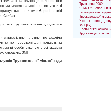
ві кампанії та науковців бальнеологів
Трускавця-2009
ого ми маємо на меті презентувати ті
СПИСОК начальників
користуються попитом в Європі та світі
та завідувачів відділ
ля Скибак.
Трускавецької міськ
Хто є хто серед депу
ри, тож Трускавець може долучитись
за 1 рік)
Члени виконавчого к
Трускавецької міськ
 журналістики та етики, не захотіли
ки та не перевірені дані подають за
тами ці особи виконують всі вказівки
трускавецьких ЗМІ.
служба Трускавецької міської ради