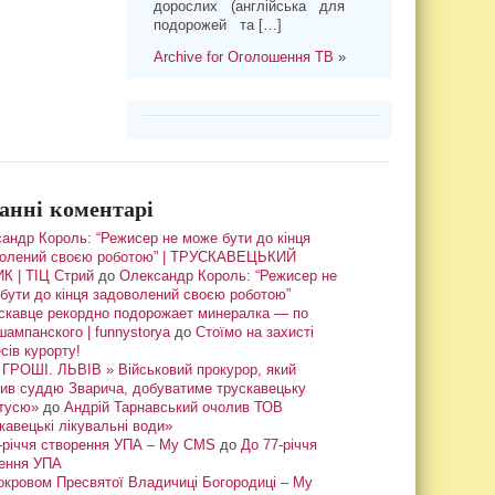
дорослих (англійська для
подорожей та […]
Archive for Оголошення ТВ
»
анні коментарі
андр Король: “Режисер не може бути до кінця
олений своєю роботою” | ТРУСКАВЕЦЬКИЙ
К | ТІЦ Стрий
до
Олександр Король: “Режисер не
бути до кінця задоволений своєю роботою”
скавце рекордно подорожает минералка — по
шампанского | funnystorya
до
Стоїмо на захисті
сів курорту!
ГРОШІ. ЛЬВІВ » Військовий прокурор, який
ив суддю Зварича, добуватиме трускавецьку
тусю»
до
Андрій Тарнавський очолив ТОВ
кавецькі лікувальні води»
-річчя створення УПА – My CMS
до
До 77-річчя
ення УПА
окровом Пресвятої Владичиці Богородиці – My