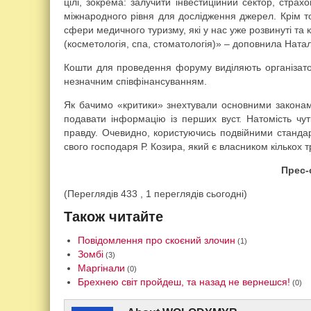
цілі, зокрема: залучити інвестиційний сектор, страхо
міжнародного рівня для дослідження джерел. Крім т
сфери медичного туризму, які у нас уже розвинуті та 
(косметологія, спа, стоматологія)» – доповнила Ната
Кошти для проведення форуму виділяють організато
незначним співфінансуванням.
Як бачимо «критики» знехтували основними законами
подавати інформацію із перших вуст. Натомість чут
правду. Очевидно, користуючись подвійними стандар
свого господаря Р. Козира, який є власником кількох 
Прес-
(Переглядів 433 , 1 переглядів сьогодні)
Також читайте
Повідомлення про скоєний злочин
(1)
Зомбі
(3)
Маргінали
(0)
Брехнею світ пройдеш, та назад не вернешся!
(0)