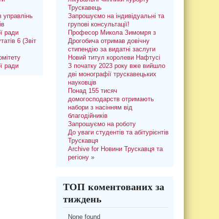
Трускавець
 управлінь
Запрошуємо на індивідуальні та
ів
групові консультації!
ої ради
Професор Микола Зимомря з
татів 6 (Звіт
Дрогобича отримав довічну
стипендію за видатні заслуги
омітету
Новий титул королеви Нафтусі
ої ради
З початку 2023 року вже вийшло
дві монографії трускавецьких
науковців
Понад 155 тисяч
домогосподарств отримають
набори з насінням від
благодійників
Запрошуємо на роботу
До уваги студентів та абітурієнтів
Трускавця
Archive for Новини Трускавця та
регіону
»
ТОП коментованих за
тиждень
None found