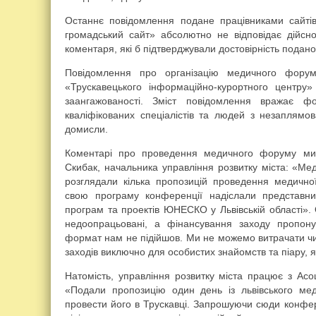
Останнє повідомлення подане працівниками сайт
громадський сайт» абсолютно не відповідає дійсно
коментаря, які б підтверджували достовірність подано
Повідомлення про організацію медичного фору
«Трускавецького інформаційно-курортного центру
заангажованості. Зміст повідомлення вражає ф
кваліфікованих спеціалістів та людей з незаплямо
домисли.
Коментарі про проведення медичного форуму ми
Скибак, начальника управління розвитку міста: «М
розглядали кілька пропозицій проведення медично
свою програму конференції надіслали представн
програм та проектів ЮНЕСКО у Львівській області».
недоопрацьовані, а фінансування заходу пропону
формат нам не підійшов. Ми не можемо витрачати ч
заходів виключно для особистих знайомств та піару, 
Натомість, управління розвитку міста працює з Асо
«Подали пропозицію один день із львівського ме
провести його в Трускавці. Запрошуючи сюди конфе