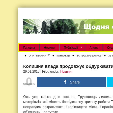
Головна
Новини
Публікації
Анонс
Ого
ОПИТУВАННЯ
КОНТАКТИ
ЗАРЕЄСТРУВАТИСЬ
ЗВʼ
Колишня влада продовжує обдурювати
29.01.2016 | Filed under:
Новини
0
Share
SHARES
Ось уже кілька днів поспіль Трускавець лихоман
матеріалів, які містять безпідставну критику роботи 
неправди» потрапляють і керівництво міста, і працівн
об’єднань, і депутати.