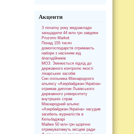
Акценти
З початку року медзаклади
заощадили 44 млн грн завдяки
Prozorro Market
Понад 155 тисяч
домогосподарств отримають
набори з насінням від
благодійників
МОЗ: Змінюється підхід до
державного контролю якості
лікарських засобів
Син очільника Міжнародного
альянсу «Азербайджан-Україна»
отримав диплом Львівського
державного університету
внутрішніх справ
Міжнародний альянс
«Азербайджан-Україна» засудив
загибель журналістів в
Кельбаджарі
Майже 50 млн грн щорічно
отримуватимуть місцеві ради