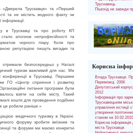
Трускавець
ів «Джерела Трускавця» та «Перший
Пішохід не завжди п
сті та не містить жодного факту чи
ї інформації.
му в Трускавці та про роботу КП
» стало апогеєм непрофесійності та
орматом чорного піару. Коли про
ваною репутацією пишуть вигадки та
 отримали безпосередньо у Наталі
Корисна інфор
едичний туризм важливий для нас. Ми
ї конференції в Трускавці. Першими
Влада Трускавця. П
ики ГО «Центр сприяння і розвитку
Переможці. 2006
Депутатський корпус
 Організаційні питання програми були
2012
валось взяти на себе місту. Такий
Інформація про заре
ималі кошти для проведення подібних
Трускавецьким місь
як це робили раніше.»
управління юстиції с
утворення політични
ціацією медичного туризму в Україні.
станом на 10.02.201
дичного форуму зробити виїзним та
Корисна інформація 
ренції та форуми ми маємо конкретні
міста Трускавця.
Найактивніші депута