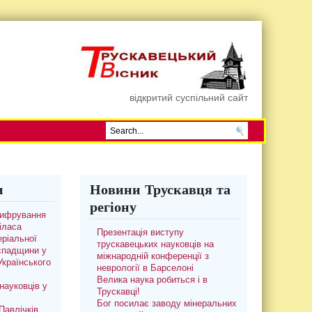
відкритий суспільний сайт
и
Новини Трускавця та
регіону
цифрування
іласа
Презентація виступу
ріальної
трускавецьких науковців на
 спадщини у
міжнародній конференції з
 Українського
неврології в Барселоні
Велика наука робиться і в
науковців у
Трускавці!
Бог посилає заводу мінеральних
авлічків.