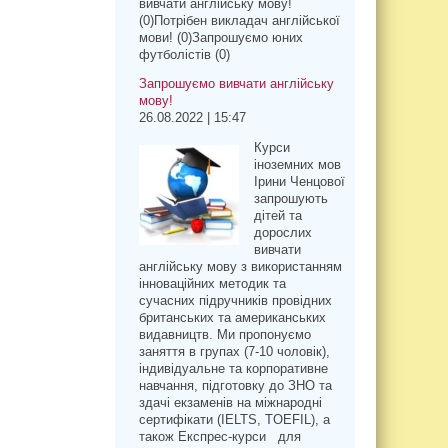
вивчати англійську мову!
(0)Потрібен викладач англійської
мови! (0)Запрошуємо юних
футболістів (0)
Запрошуємо вивчати англійську
мову!
26.08.2022 | 15:47
Курси
іноземних мов
Ірини Ченцової
запрошують
дітей та
дорослих
вивчати
англійську мову з використанням
інноваційних методик та
сучасних підручників провідних
британських та американських
видавництв. Ми пропонуємо
заняття в групах (7-10 чоловік),
індивідуальне та корпоративне
навчання, підготовку до ЗНО та
здачі екзаменів на міжнародні
сертифікати (IELTS, TOEFIL), а
також Експрес-курси для