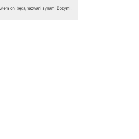
bowiem oni będą naz­wani syn­ami Bożymi.