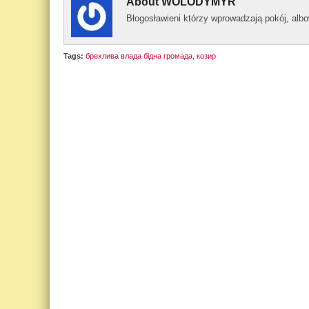
About
WOLODYMYR
Błogos­ławieni którzy wprowad­zają pokój, al­
Tags:
брехлива влада бідна громада
,
козир