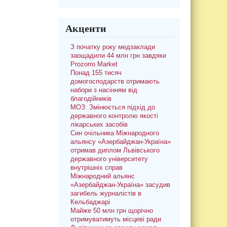
Акценти
З початку року медзаклади
заощадили 44 млн грн завдяки
Prozorro Market
Понад 155 тисяч
домогосподарств отримають
набори з насінням від
благодійників
МОЗ: Змінюється підхід до
державного контролю якості
лікарських засобів
Син очільника Міжнародного
альянсу «Азербайджан-Україна»
отримав диплом Львівського
державного університету
внутрішніх справ
Міжнародний альянс
«Азербайджан-Україна» засудив
загибель журналістів в
Кельбаджарі
Майже 50 млн грн щорічно
отримуватимуть місцеві ради