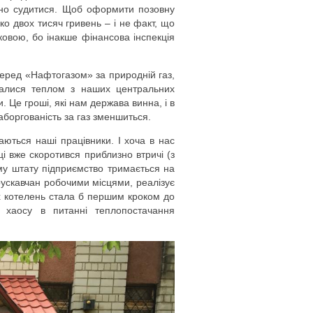
ібно судитися. Щоб оформити позовну
ко двох тисяч гривень – і не факт, що
ковою, бо інакше фінансова інспекція
еред «Нафтогазом» за природній газ,
валися теплом з наших центральних
. Це гроші, які нам держава винна, і в
заборгованість за газ зменшиться.
аються наші працівники. І хоча в нас
і вже скоротився приблизно втричі (з
ому штату підприємство тримається на
рускавчан робочими місцями, реалізує
х котелень стала б першим кроком до
 і хаосу в питанні теплопостачання