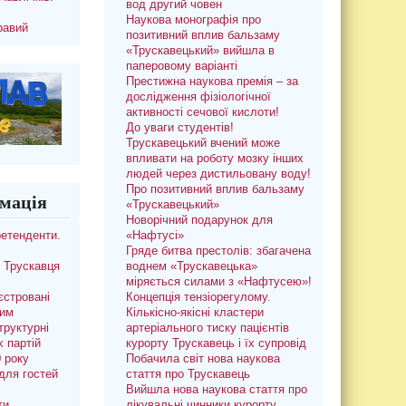
вод другий човен
Наукова монографія про
равий
позитивний вплив бальзаму
«Трускавецький» вийшла в
паперовому варіанті
Престижна наукова премія – за
дослідження фізіологічної
активності сечової кислоти!
До уваги студентів!
Трускавецький вчений може
впливати на роботу мозку інших
людей через дистильовану воду!
Про позитивний вплив бальзаму
мація
«Трускавецький»
Новорічний подарунок для
ретенденти.
«Нафтусі»
Гряде битва престолів: збагачена
 Трускавця
воднем «Трускавецька»
міряється силами з «Нафтусею»!
єстровані
Концепція тензіорегулому.
ким
Кількісно-якісні кластери
труктурні
артеріального тиску пацієнтів
х партій
курорту Трускавець і їх супровід
0 року
Побачила світ нова наукова
для гостей
стаття про Трускавець
Вийшла нова наукова стаття про
ти
лікувальні чинники курорту