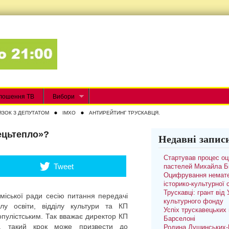
лошення ТВ
Вибори
ЯЗОК З ДЕПУТАТОМ
IMXO
АНТИРЕЙТИНГ ТРУСКАВЦЯ.
ецьтепло»?
Недавні запис
Стартував процес о
Tweet
пастелей Михайла Б
Оцифрування немате
історико-культурної
Трускавці: грант від
міської ради сесію питання передачі
культурного фонду
лу освіти, відділу культури та КП
Успіх трускавецьких 
опулістським. Так вважає директор КП
Барселоні
о, такий крок може призвести до
Родина Душинських-П