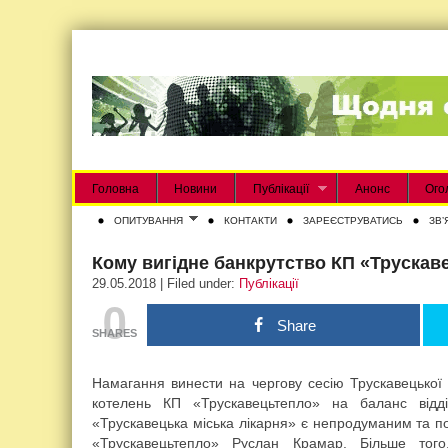
Головна
Новини
Публікації
Анонс
Ого
ОПИТУВАННЯ
КОНТАКТИ
ЗАРЕЄСТРУВАТИСЬ
ЗВʼ
Кому вигідне банкрутство КП «Трускав
29.05.2018 | Filed under:
Публікації
0
Share
SHARES
Намагання винести на чергову сесію Трускавецької 
котелень КП «Трускавецьтепло» на баланс відді
«Трускавецька міська лікарня» є непродуманим та п
«Трускавецьтепло» Руслан Крамар. Більше тог