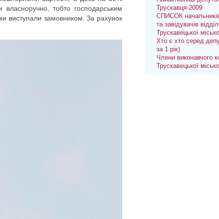
и власноручно, тобто господарським
Трускавця-2009
СПИСОК начальників
ми виступали замовником. За рахунок
та завідувачів відділ
Трускавецької міськ
Хто є хто серед депу
за 1 рік)
Члени виконавчого к
Трускавецької міськ