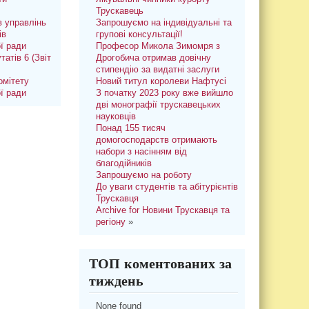
Трускавець
 управлінь
Запрошуємо на індивідуальні та
ів
групові консультації!
ої ради
Професор Микола Зимомря з
татів 6 (Звіт
Дрогобича отримав довічну
стипендію за видатні заслуги
омітету
Новий титул королеви Нафтусі
ої ради
З початку 2023 року вже вийшло
дві монографії трускавецьких
науковців
Понад 155 тисяч
домогосподарств отримають
набори з насінням від
благодійників
Запрошуємо на роботу
До уваги студентів та абітурієнтів
Трускавця
Archive for Новини Трускавця та
регіону
»
ТОП коментованих за
тиждень
None found