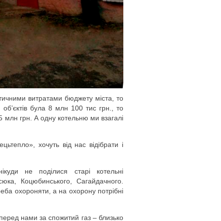
тичними витратами бюджету міста, то
об’єктів була 8 млн 100 тис грн., то
,5 млн грн. А одну котельню ми взагалі
ецьтепло», хочуть від нас відібрати і
ікуди не поділися старі котельні
сюка, Коцюбинського, Сагайдачного.
треба охороняти, а на охорону потрібні
перед нами за спожитий газ – близько