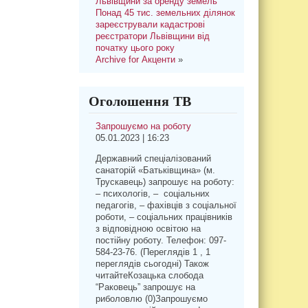
Львівщини за оренду земель
Понад 45 тис. земельних ділянок
зареєстрували кадастрові
реєстратори Львівщини від
початку цього року
Archive for Акценти
»
Оголошення ТВ
Запрошуємо на роботу
05.01.2023 | 16:23
Державний спеціалізований
санаторій «Батьківщина» (м.
Трускавець) запрошує на роботу:
– психологів, – соціальних
педагогів, – фахівців з соціальної
роботи, – соціальних працівників
з відповідною освітою на
постійну роботу. Телефон: 097-
584-23-76. (Переглядів 1 , 1
переглядів сьогодні) Також
читайтеКозацька слобода
“Раковець” запрошує на
риболовлю (0)Запрошуємо