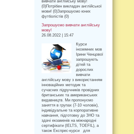
вивчати англійську мову!
(0)Потрібен викладач англійської
мови! (0)Запрошуємо юних
футболістів (0)
Запрошуємо вивчати англійську
мову!
26.08.2022 | 15:47
Курси
іноземних мов
Ірини Ченцової
запрошують
дітей та
дорослих
вивчати
англійську мову з використанням
інноваційних методик та
сучасних підручників провідних
британських та американських
видавництв. Ми пропонуємо
заняття в групах (7-10 чоловік),
індивідуальне та корпоративне
навчання, підготовку до ЗНО та
здачі екзаменів на міжнародні
сертифікати (IELTS, TOEFIL), а
також Експрес-курси для