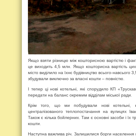
Якщо взяти різницю між кошторисною вартістю і фак
це виходить 4,5 млн. Якщо кошторисна вартість цих 
місто виділило на їхнє будівництво всього-навсього 3
збудували виключно за власні кошти – повністю.
І тепер ці нові котельні, які спорудило КП «Трускав
передати на баланс окремим відділам міської ради.
Крім того, що ми побудували нові котельні, н
централізованого теплопостачання на вулицях Іва
Також є кілька бойлерних. Там є основні засоби і їх 
кошти.
Наступна важлива річ. Залишилися борги населення 