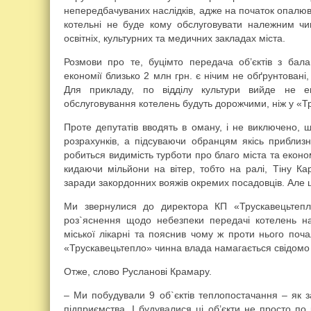
непередбачуваних наслідків, адже на початок опалюв
котельні не буде кому обслуговувати належним ч
освітніх, культурних та медичних закладах міста.
Розмови про те, буцімто передача об’єктів з бал
економії близько 2 млн грн. є нічим не обґрунтовані
Для прикладу, по відділу культури вийде не е
обслуговування котелень будуть дорожчими, ніж у «Тр
Проте депутатів вводять в оману, і не виключено,
розрахунків, а підсуваючи обранцям якісь приблизн
робиться видимість турботи про благо міста та еконо
кидаючи мільйони на вітер, тобто на ралі, Тіну Ка
заради закордонних вояжів окремих посадовців. Але 
Ми звернулися до директора КП «Трускавецьтеп
роз`яснення щодо небезпеки передачі котелень на 
міської лікарні та пояснив чому ж проти нього поч
«Трускавецьтепло» чинна влада намагається свідомо 
Отже, слово Русланові Крамару.
– Ми побудували 9 об`єктів теплопостачання – як з
підприємства. І будувалися ці об’єкти не просто по