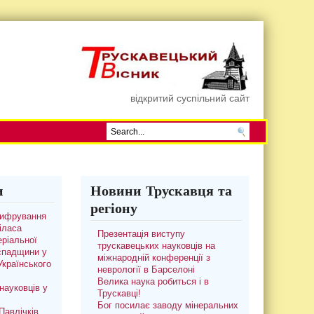
відкритий суспільний сайт
и
Новини Трускавця та
регіону
цифрування
іласа
Презентація виступу
ріальної
трускавецьких науковців на
 спадщини у
міжнародній конференції з
 Українського
неврології в Барселоні
Велика наука робиться і в
науковців у
Трускавці!
Бог посилає заводу мінеральних
авлічків.