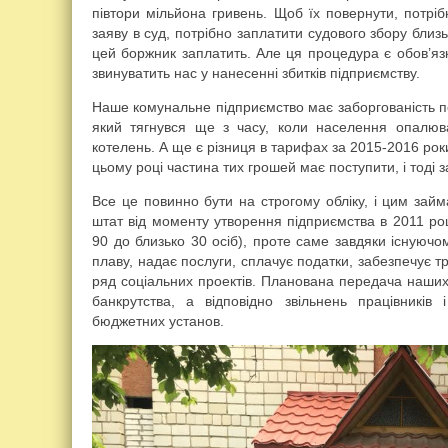
півтори мільйона гривень. Щоб їх повернути, потр
заяву в суд, потрібно заплатити судового збору близь
цей боржник заплатить. Але ця процедура є обов’яз
звинуватить нас у нанесенні збитків підприємству.
Наше комунальне підприємство має заборгованість п
який тягнувся ще з часу, коли населення опалю
котелень. А ще є різниця в тарифах за 2015-2016 роки
цьому році частина тих грошей має поступити, і тоді 
Все це повинно бути на строгому обліку, і цим займ
штат від моменту утворення підприємства в 2011 роц
90 до близько 30 осіб), проте саме завдяки існуюч
плаву, надає послуги, сплачує податки, забезпечує т
ряд соціальних проектів. Планована передача наши
банкрутства, а відповідно звільнень працівників
бюджетних установ.