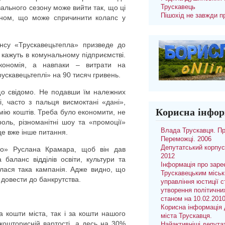
ального сезону може вийти так, що ці
Трускавець
Пішохід не завжди п
ином, що може спричинити колапс у
ансу «Трускавецьтепла» призведе до
, кажуть в комунальному підприємстві.
кономія, а навпаки – витрати на
ускавецьтеплі» на 90 тисяч гривень.
 що свідомо. Не подавши їм належних
і, часто з пальця висмоктані «дані»,
Корисна інфор
мію коштів. Треба було економити, не
роль, різноманітні шоу та «промоції»
Влада Трускавця. П
це вже інше питання.
Переможці. 2006
Депутатський корпус
ло» Руслана Крамара, щоб він дав
2012
баланс відділів освіти, культури та
Інформація про заре
алася така кампанія. Адже видно, що
Трускавецьким місь
довести до банкрутства.
управління юстиції с
утворення політични
станом на 10.02.201
Корисна інформація 
а кошти міста, так і за кошти нашого
міста Трускавця.
 кошторисній вартості, а десь на 30%
Найактивніші депута