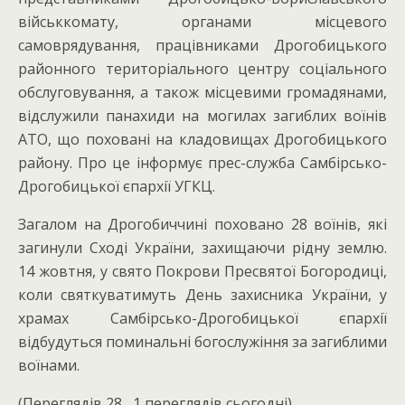
військкомату, органами місцевого
самоврядування, працівниками Дрогобицького
районного територіального центру соціального
обслуговування, а також місцевими громадянами,
відслужили панахиди на могилах загиблих воїнів
АТО, що поховані на кладовищах Дрогобицького
району. Про це інформує прес-служба Самбірсько-
Дрогобицької єпархії УГКЦ.
Загалом на Дрогобиччині поховано 28 воїнів, які
загинули Сході України, захищаючи рідну землю.
14 жовтня, у свято Покрови Пресвятої Богородиці,
коли святкуватимуть День захисника України, у
храмах Самбірсько-Дрогобицької єпархії
відбудуться поминальні богослужіння за загиблими
воїнами.
(Переглядів 28 , 1 переглядів сьогодні)