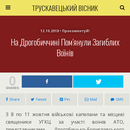
ТРУСКАВЕЦЬКИЙ ВІСНИК
12.10.2018 • Прокоментуй!
На Дрогобиччині Пом’янули Загиблих
Воїнів
0
SHARES
Share
Tweet
Pin
Mail
SMS
З 8 по 11 жовтня військові капелани та місцеві
священики УГКЦ за участі воїнів АТО,
представниками Дрогобицько-Бориславського