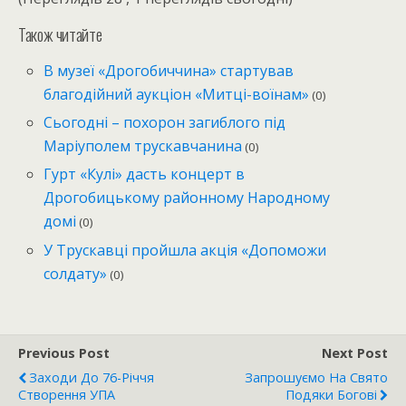
Також читайте
В музеї «Дрогобиччина» стартував
благодійний аукціон «Митці-воїнам»
(0)
Сьогодні – похорон загиблого під
Маріуполем трускавчанина
(0)
Гурт «Кулі» дасть концерт в
Дрогобицькому районному Народному
домі
(0)
У Трускавці пройшла акція «Допоможи
солдату»
(0)
Previous Post
Next Post
Заходи До 76-Річчя
Запрошуємо На Свято
Створення УПА
Подяки Богові