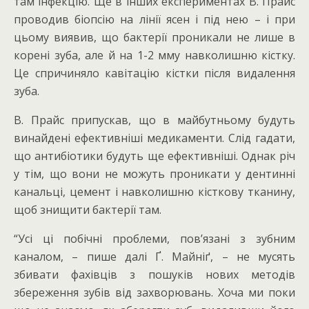
там інфекцію. Ще в інших експериментах В. Прайс
проводив біопсію на лінії ясен і під нею – і при
цьому виявив, що бактерії проникали не лише в
корені зуба, але й на 1-2 мму навколишню кістку.
Це спричиняло кавітацію кістки після видалення
зуба.
В. Прайс припускав, що в майбутньому будуть
винайдені ефективніші медикаменти. Слід гадати,
що антибіотики будуть ще ефективніші. Однак річ
у тім, що вони не можуть проникати у дентинні
канальці, цемент і навколишню кісткову тканину,
щоб знищити бактерії там.
“Усі ці побічні проблеми, пов’язані з зубним
каналом, – пише далі Ґ. Майніґ, – не мусять
збивати фахівців з пошуків нових методів
збереження зубів від захворювань. Хоча ми поки