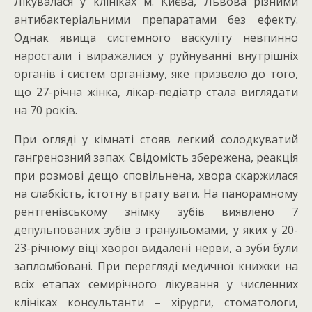
Лікувалася у клініках м. Києва, Львова різними
антибактеріальними препаратами без ефекту.
Однак явища системного васкуліту невпинно
наростали і виражалися у руйнуванні внутрішніх
органів і систем організму, яке призвело до того,
що 27-річна жінка, лікар-педіатр стала виглядати
на 70 років.
При огляді у кімнаті стояв легкий солодкуватий
гангренозний запах. Свідомість збережена, реакція
при розмові дещо сповільнена, хвора скаржилася
на слабкість, істотну втрату ваги. На панорамному
рентгенівському знімку зубів виявлено 7
депульпованих зубів з гранульомами, у яких у 20-
23-річному віці хворої видалені нерви, а зуби були
запломбовані. При перегляді медичної книжки на
всіх етапах семирічного лікування у численних
клініках консультанти – хірурги, стоматологи,