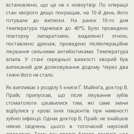
встановлено, що це не є новоутвір. По операції
стан хворого дещо покращав, на 10-й день його
готували до виписки. На ранок 10-го дня
температура піднялася до 40°5, Було проведено
повторну лапаратомію, видалено1 лгною,
поставлено дренаж, проведено післяопераційне
лікування сильними антибіотиками. Температура
впала. У стані середньої важкості хворий був
виписаний для доліковування додому. Через два
тижні його не стало.
Як випливає з розділу 5 книги Ґ. Майніґа, доктор В.
Прайс припускав, що після лікування зубів
стоматологи цікавилися тим, які саме зміни
відбулися у крові їхніх пацієнтів при наявності
зубної інфекції. Однак доктор В. Прайс не знайшов
ніяких свідчень цього в тогочасній науковій