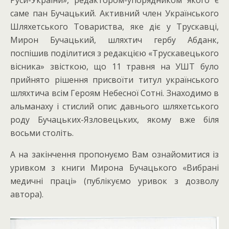
Руси-України», редактором-упорядником якого є
саме пан Бучацький. Активний член Українського
Шляхетського Товариства, яке діє у Трускавці,
Мирон Бучацький, шляхтич гербу Абданк,
поспішив поділитися з редакцією «Трускавецького
вісника» звісткою, що 11 травня на УШТ було
прийнято рішення присвоїти титул українського
шляхтича всім Героям Небесної Сотні. Знаходимо в
альманаху і стислий опис давнього шляхетського
роду Бучацьких-Язловецьких, якому вже біля
восьми століть.
А на закінчення пропонуємо Вам ознайомитися із
уривком з книги Мирона Бучацького «Вибрані
медичні праці» (публікуємо уривок з дозволу
автора).