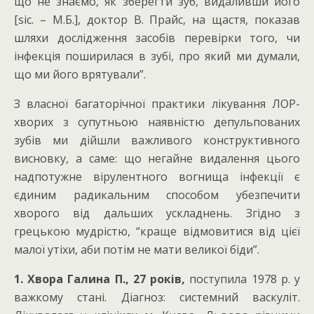
що не знаємо, як зберегти зуб, видаливши його
[sіс. – М.Б.], доктор В. Прайс, на щастя, показав
шляхи дослідження засобів перевірки того, чи
інфекція поширилася в зубі, про який ми думали,
що ми його врятували”.
З власної багаторічної практики лікування ЛОР-
хворих з супутньою наявністю депульпованих
зубів ми дійшли важливого конструктивного
висновку, а саме: що негайне видалення цього
надпотужне вірулентного вогнища інфекції є
єдиним радикальним способом убезпечити
хворого від дальших ускладнень. Згідно з
грецькою мудрістю, “краще відмовитися від цієї
малої утіхи, аби потім не мати великої біди”.
1. Хвора Галина П., 27 років,
поступила 1978 р. у
важкому стані. Діагноз: системний васкуліт.