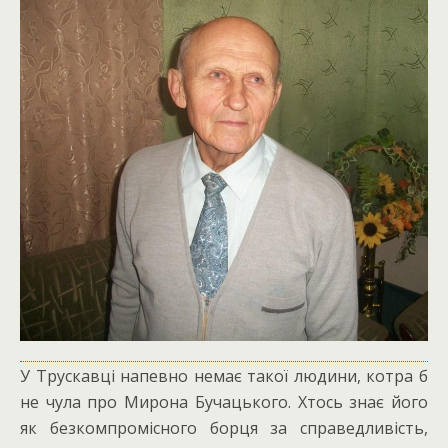
У Трускавці напевно немає такої людини, котра б
не чула про Мирона Бучацького. Хтось знає його
як безкомпромісного борця за справедливість,