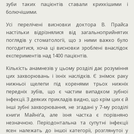
зуби таких пацієнтів ставали крихкішими і
болючішими.
Усі перелічені висновки доктора В. Прайса
настільки відрізнялися від загальноприйнятих
поглядів у стоматології, що з ними важко було
погодитися, хоча ці висновки зроблені внаслідок
експериментів над 1400 пацієнтів.
Кількість анамнезів у цьому розділі дає розуміння
цих захворювань і їхніх наслідків. Є знімок раку
нижньої щелепи під коренями трьох нижніх
передніх зубів, що є частим випадком зубної
інфекції. З деяких прикладів видно, що крім цих є й
інші зубні захворювання, не згадані у 7-му розділі
книги Майніґа, але їхня частка є порівняно
незначною. Періодонтальна та супутні інфекції
ясен належать до іншої категорії, розглянутої у