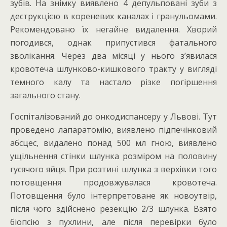
зубів. На знімку виявлено 4 депульповані зуби з
деструкцією в кореневих каналах і гранульомами.
Рекомендовано їх негайне видалення. Хворий
погодився, однак припустився фатального
зволікання. Через два місяці у нього з’явилася
кровотеча шлунково-кишкового тракту у вигляді
темного калу та настало різке погіршення
загального стану.
Госпіталізований до онкодиспансеру у Львові. Тут
проведено лапаратомію, виявлено підпечінковий
абсцес, видалено понад 500 мл гною, виявлено
ущільнення стінки шлунка розміром на половину
гусячого яйця. При розтині шлунка з верхівки того
потовщення продовжувалася кровотеча.
Потовщення було інтерпретоване як новоутвір,
після чого здійснено резекцію 2/3 шлунка. Взято
біопсію з пухлини, але після перевірки було