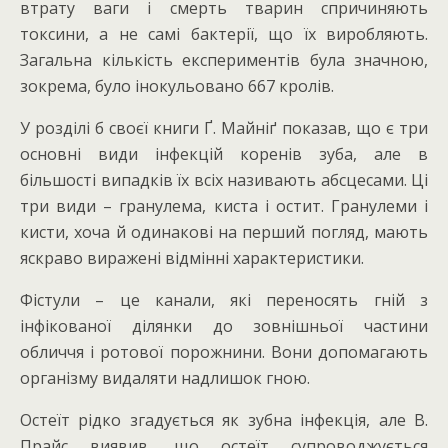
втрату ваги і смерть тварин спричиняють
токсини, а не самі бактерії, що їх виробляють.
Загальна кількість експериментів була значною,
зокрема, було інокульовано 667 кролів.
У розділі б своєї книги Ґ. Майніґ показав, що є три
основні види інфекцій коренів зуба, але в
більшості випадків їх всіх називають абсцесами. Ці
три види – гранулема, киста і остит. Гранулеми і
кисти, хоча й одинакові на перший погляд, мають
яскраво виражені відмінні характеристики.
Фістули – це канали, які переносять гній з
інфікованої ділянки до зовнішньої частини
обличчя і ротової порожнини. Вони допомагають
організму видаляти надлишок гною.
Остеїт рідко згадується як зубна інфекція, але В.
Прайс виявив, що остеїт супроводжується