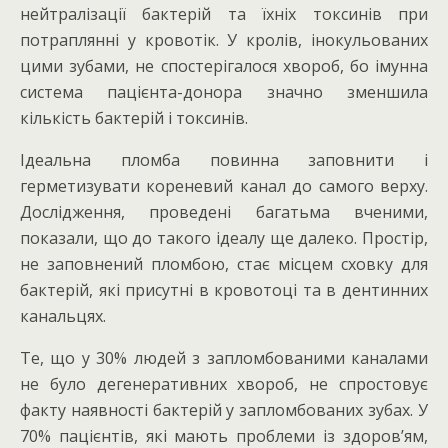
нейтралізації бактерій та їхніх токсинів при
потраплянні у кровотік. У кролів, інокульованих
цими зубами, не спостерігалося хвороб, бо імунна
система пацієнта-донора значно зменшила
кількість бактерій і токсинів.
Ідеальна пломба повинна заповнити і
герметизувати кореневий канал до самого верху.
Дослідження, проведені багатьма вченими,
показали, що до такого ідеалу ще далеко. Простір,
не заповнений пломбою, стає місцем сховку для
бактерій, які присутні в кровотоці та в дентинних
канальцях.
Те, що у 30% людей з запломбованими каналами
не було дегенеративних хвороб, не спростовує
факту наявності бактерій у запломбованих зубах. У
70% пацієнтів, які мають проблеми із здоров’ям,