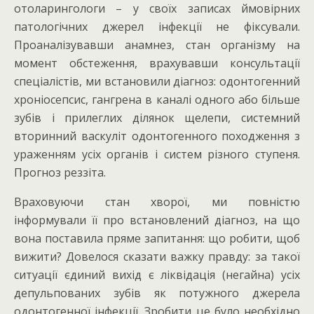
отоларингологи – у своїх записах ймовірних
патологічних джерел інфекції не фіксували.
Проаналізувавши анамнез, стан організму на
момент обстеження, врахувавши консультації
спеціалістів, ми встановили діагноз: одонтогенний
хроніосепсис, гангрена в каналі одного або більше
зубів і прилеглих ділянок щелепи, системний
вторинний васкуліт одонтогенного походження з
ураженням усіх органів і систем різного ступеня.
Прогноз реззіта.
Враховуючи стан хворої, ми повністю
інформували її про встановлений діагноз, на що
вона поставила пряме запитання: що робити, щоб
вижити? Довелося сказати важку правду: за такої
ситуації єдиний вихід є ліквідація (негайна) усіх
депульпованих зубів як потужного джерела
одонтогенної інфекції. Зробити це було необхідно