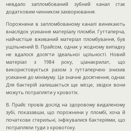
невдало запломбований зубний канал стає
додатковим чинником захворювання.
Порожнини в запломбованому каналі виникають
внаслідок усихання матеріалу пломби. Гуттаперча,
найчастіше вживаний матеріал пломбування, був
ущільнений В. Прайсом, однак у жодному випадку
не вдалося досягти ідеальної щільності. Новий
матеріал з 1984 року, ціанакрилат, що
використовується разом з гуттаперчею знизив
усихання до мінімуму. Це значне досягнення, однак
Для бактерій залишається ще місце, звідки вони
можуть потрапляти у кровотік.
В. Прайс провів дослід на здоровому видаленому
зубі, показавши, що порожнини у пломбі, хоча й
початкове стерильні, інфікувалися бактеріями, що
потрапляли туди з кровотоку.