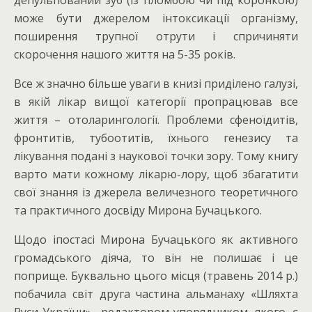
депульпований зуб (із пломбою чи під коронкою)
може бути джерелом інтоксикації організму,
поширення трупної отрути і спричиняти
скорочення нашого життя на 5-35 років.
Все ж значно більше уваги в книзі приділено галузі,
в якій лікар вищої категорії пропрацював все
життя – отоларингології. Проблеми сфеноїдитів,
фронтитів, тубоотитів, їхнього генезису та
лікування подані з наукової точки зору. Тому книгу
варто мати кожному лікарю-лору, щоб збагатити
свої знання із джерела величезного теоретичного
та практичного досвіду Мирона Бучацького.
Щодо іпостасі Мирона Бучацького як активного
громадського діяча, то він не полишає і це
поприще. Буквально цього місця (травень 2014 р.)
побачила світ друга частина альманаху «Шляхта