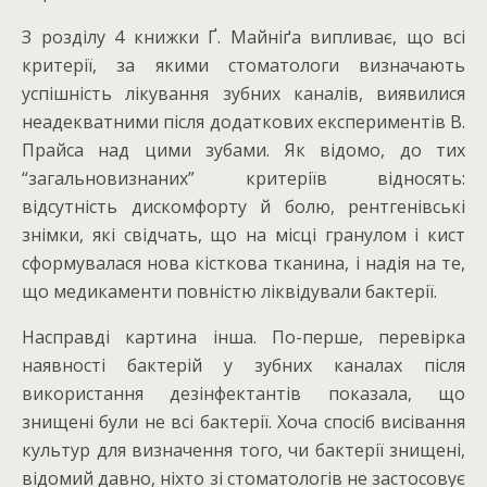
З розділу 4 книжки Ґ. Майніґа випливає, що всі
критерії, за якими стоматологи визначають
успішність лікування зубних каналів, виявилися
неадекватними після додаткових експериментів В.
Прайса над цими зубами. Як відомо, до тих
“загальновизнаних” критеріїв відносять:
відсутність дискомфорту й болю, рентгенівські
знімки, які свідчать, що на місці гранулом і кист
сформувалася нова кісткова тканина, і надія на те,
що медикаменти повністю ліквідували бактерії.
Насправді картина інша. По-перше, перевірка
наявності бактерій у зубних каналах після
використання дезінфектантів показала, що
знищені були не всі бактерії. Хоча спосіб висівання
культур для визначення того, чи бактерії знищені,
відомий давно, ніхто зі стоматологів не застосовує