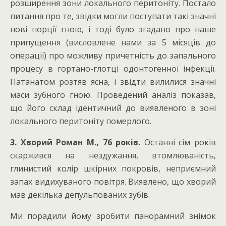
розширення зони локального перитоніту. Постало
питання про те, звідки могли поступати такі значні
нові порції гною, і тоді було згадано про наше
припущення (висловлене нами за 5 місяців до
операції) про можливу причетність до запального
процесу в гортано-глотці одонтогенної інфекції.
Патанатом розтяв ясна, і звідти вилилися значні
маси зубного гною. Проведений аналіз показав,
що його склад ідентичний до виявленого в зоні
локального перитоніту померлого.
3. Хворий Роман М., 76 років.
Останні сім років
скаржився на нездужання, втомлюваність,
глинистий колір шкірних покровів, неприємний
запах видихуваного повітря. Виявлено, що хворий
мав декілька депульпованих зубів.
Ми порадили йому зробити панорамний знімок