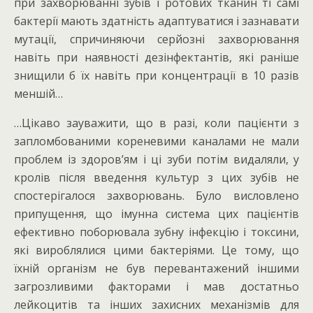
при захворюванні зубів і ротових тканин ті самі
бактерії мають здатність адаптуватися і зазнавати
мутації, спричиняючи серйозні захворювання
навіть при наявності дезінфектантів, які раніше
знищили б їх навіть при концентрації в 10 разів
меншій…
…Цікаво зауважити, що в разі, коли пацієнти з
запломбованими кореневими каналами не мали
проблем із здоров’ям і ці зуби потім видаляли, у
кролів після введення культур з цих зубів не
спостерігалося захворювань. Було висловлено
припущення, що імунна система цих пацієнтів
ефективно поборювала зубну інфекцію і токсини,
які вироблялися цими бактеріями. Це тому, що
їхній організм не був перевантажений іншими
загрозливими факторами і мав достатньо
лейкоцитів та інших захисних механізмів для