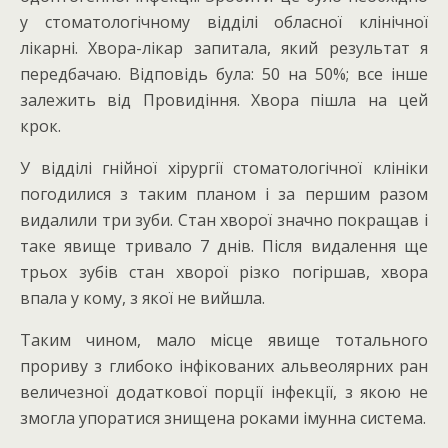
у стоматологічному відділі обласної клінічної
лікарні. Хвора-лікар запитала, який результат я
передбачаю. Відповідь була: 50 на 50%; все інше
залежить від Провидіння. Хвора пішла на цей
крок.
У відділі гнійної хірургії стоматологічної клініки
погодилися з таким планом і за першим разом
видалили три зуби. Стан хворої значно покращав і
таке явище тривало 7 днів. Після видалення ще
трьох зубів стан хворої різко погіршав, хвора
впала у кому, з якої не вийшла.
Таким чином, мало місце явище тотального
прориву з глибоко інфікованих альвеолярних ран
величезної додаткової порції інфекції, з якою не
змогла упоратися знищена роками імунна система.