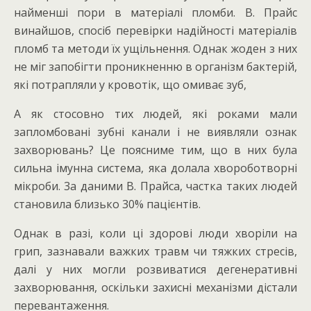
найменші пори в матеріалі пломби. В. Прайс
винайшов, спосіб перевірки надійності матеріалів
пломб та методи їх ущільнення. Однак жоден з них
не міг запобігти проникненню в організм бактерій,
які потрапляли у кровотік, що омиває зуб,
А як стосовно тих людей, які роками мали
запломбовані зубні канали і не виявляли ознак
захворювань? Це поясниме тим, що в них була
сильна імунна система, яка долала хвороботворні
мікроби. 3а даними В. Прайса, частка таких людей
становила близько 30% пацієнтів.
Однак в разі, коли ці здорові люди хворіли на
грип, зазнавали важких травм чи тяжких стресів,
далі у них могли розвиватися дегенеративні
захворювання, оскільки захисні механізми дістали
перевантаження.