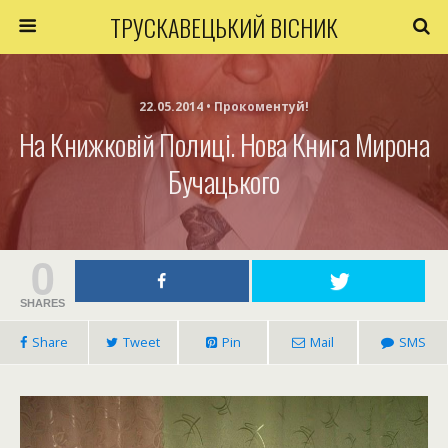
ТРУСКАВЕЦЬКИЙ ВІСНИК
22.05.2014 • Прокоментуй!
На Книжковій Полиці. Нова Книга Мирона
Бучацького
0
SHARES
Share
Tweet
Pin
Mail
SMS