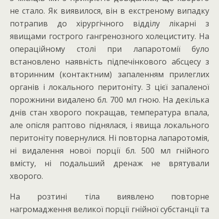
не стало. Як виявилося, він в екстреному випадку
потрапив до хірургічного відділу лікарні з
явищами гострого гангренозного холециститу. На
операційному столі при лапаротомії було
встановлено наявність підпечінкового абсцесу з
вторинним (контактним) запаленням прилеглих
органів і локального перитоніту. З цієї запаленої
порожнини видалено бл. 700 мл гною. На декілька
днів стан хворого покращав, температура впала,
але опісля раптово піднялася, і явища локального
перитоніту повернулися. Ні повторна лапаротомія,
ні видалення нової порції бл. 500 мл гнійного
вмісту, ні подальший дренаж не врятували
хворого.
На розтині тіла виявлено повторне
нагромадження великої порції гнійної субстанції та