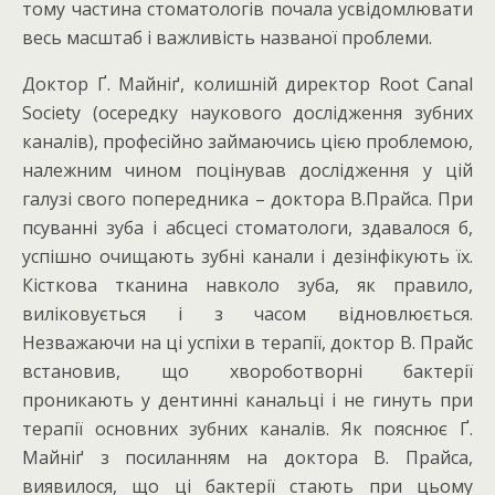
тому частина стоматологів почала усвідомлювати
весь масштаб і важливість названої проблеми.
Доктор Ґ. Майніґ, колишній директор Root Canal
Society (осередку наукового дослідження зубних
каналів), професійно займаючись цією проблемою,
належним чином поцінував дослідження у цій
галузі свого попередника – доктора В.Прайса. При
псуванні зуба і абсцесі стоматологи, здавалося б,
успішно очищають зубні канали і дезінфікують їх.
Кісткова тканина навколо зуба, як правило,
виліковується і з часом відновлюється.
Незважаючи на ці успіхи в терапії, доктор В. Прайс
встановив, що хвороботворні бактерії
проникають у дентинні канальці і не гинуть при
терапії основних зубних каналів. Як пояснює Ґ.
Майніґ з посиланням на доктора В. Прайса,
виявилося, що ці бактерії стають при цьому