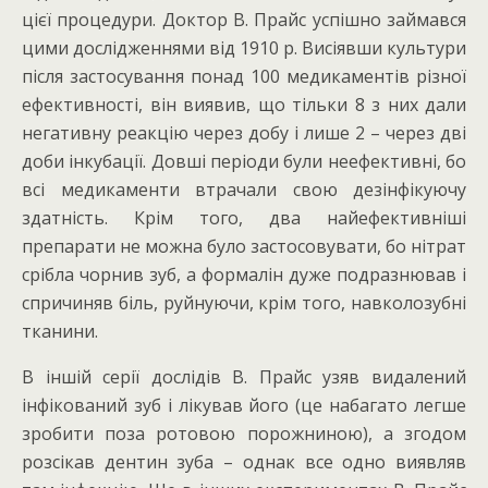
цієї процедури. Доктор В. Прайс успішно займався
цими дослідженнями від 1910 р. Висіявши культури
після застосування понад 100 медикаментів різної
ефективності, він виявив, що тільки 8 з них дали
негативну реакцію через добу і лише 2 – через дві
доби інкубації. Довші періоди були неефективні, бо
всі медикаменти втрачали свою дезінфікуючу
здатність. Крім того, два найефективніші
препарати не можна було застосовувати, бо нітрат
срібла чорнив зуб, а формалін дуже подразнював і
спричиняв біль, руйнуючи, крім того, навколозубні
тканини.
В іншій серії дослідів В. Прайс узяв видалений
інфікований зуб і лікував його (це набагато легше
зробити поза ротовою порожниною), а згодом
розсікав дентин зуба – однак все одно виявляв