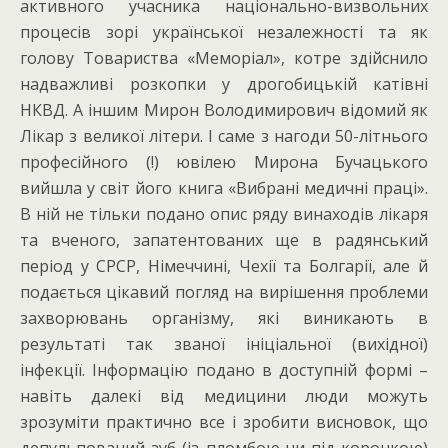
активного учасника національно-визвольних
процесів зорі української незалежності та як
голову Товариства «Меморіал», котре здійснило
надважливі розкопки у дрогобицькій катівні
НКВД. А іншим Мирон Володимирович відомий як
Лікар з великої літери. І саме з нагоди 50-літнього
професійного (!) ювілею Мирона Бучацького
вийшла у світ його книга «Вибрані медичні праці».
В ній не тільки подано опис ряду винаходів лікаря
та вченого, запатентованих ще в радянський
період у СРСР, Німеччині, Чехії та Болгарії, але й
подається цікавий погляд на вирішення проблеми
захворювань організму, які виникають в
результаті так званої ініціальної (вихідної)
інфекції. Інформацію подано в доступній формі –
навіть далекі від медицини люди можуть
зрозуміти практично все і зробити висновок, що