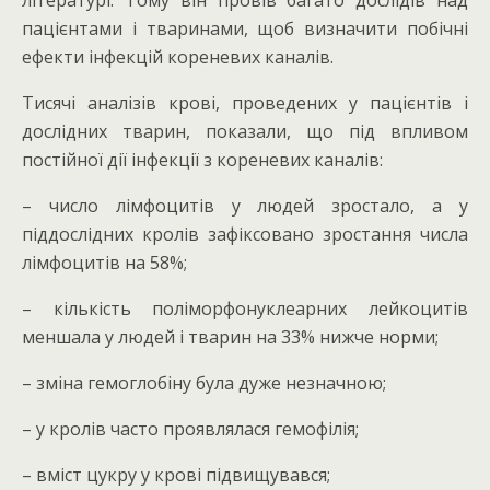
літературі. Тому він провів багато дослідів над
пацієнтами і тваринами, щоб визначити побічні
ефекти інфекцій кореневих каналів.
Тисячі аналізів крові, проведених у пацієнтів і
дослідних тварин, показали, що під впливом
постійної дії інфекції з кореневих каналів:
– число лімфоцитів у людей зростало, а у
піддослідних кролів зафіксовано зростання числа
лімфоцитів на 58%;
– кількість поліморфонуклеарних лейкоцитів
меншала у людей і тварин на 33% нижче норми;
– зміна гемоглобіну була дуже незначною;
– у кролів часто проявлялася гемофілія;
– вміст цукру у крові підвищувався;