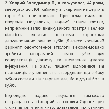
2. Хворий Володимир П., лікар-уролог, 42 роки,
звернувся до ЛОГ кабінету зі скаргами на дертя в
горлі, болі при ковтанні. При огляді виявлено:
гіперемія мигдаликів, задньої стінки глотки,
неприємний запах видихуваного повітря і велика
кількість вкритих золотими коронками
депульпованих раніше зубів. Діагноз: хронічний
фарингіт одонтогенної етіології, Рекомендовано
зробити панорамний знімок зубів для
конкретизації діагнозу та виявлення джерел
інфікування. На жаль, пацієнт відмовився від
пропозиції, з упевненістю ствердивши що з боку
зубної системи він скарг не має, бо відсутні болі в
зубах.
Відповідно надане лікування тимчасово
покращало стан і хворий заспокоївся. Однак через
5 місяців ми з прикрістю довідалися, що хворого