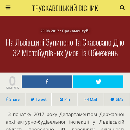
ТРУСКАВЕЦЬКИЙ ВІСНИК
29.08.2017 • Прокоментуй!
На Львівщині Зупинено Та Скасовано Дію
32 Містобудівних Умов Та Обмежень
0
SHARES
Share
Tweet
Pin
Mail
SMS
З початку 2017 року Департаментом Державної
архітектурно-будівельної інспекції у Львівській
області проведено 41 перевірку діяльності