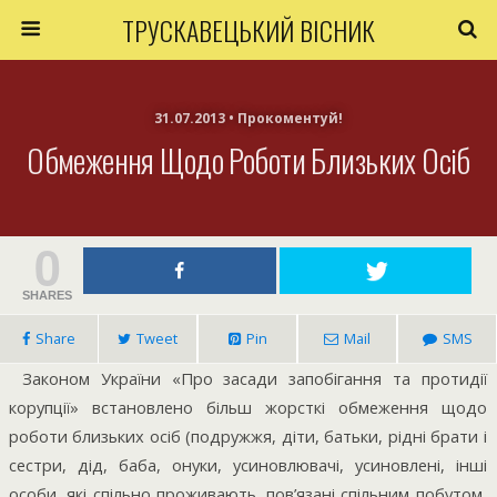
ТРУСКАВЕЦЬКИЙ ВІСНИК
31.07.2013 • Прокоментуй!
Обмеження Щодо Роботи Близьких Осіб
0
SHARES
Share
Tweet
Pin
Mail
SMS
Законом України «Про засади запобігання та протидії
корупції» встановлено більш жорсткі обмеження щодо
роботи близьких осіб (подружжя, діти, батьки, рідні брати і
сестри, дід, баба, онуки, усиновлювачі, усиновлені, інші
особи, які спільно проживають, пов’язані спільним побутом,