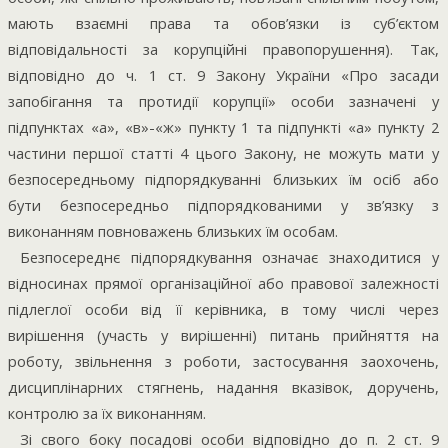
мають взаємні права та обов’язки із суб’єктом
відповідальності за корупційні правопорушення). Так,
відповідно до ч. 1 ст. 9 Закону України «Про засади
запобігання та протидії корупції» особи зазначені у
підпунктах «а», «в»-«ж» пункту 1 та підпункті «а» пункту 2
частини першої статті 4 цього Закону, не можуть мати у
безпосередньому підпорядкуванні близьких їм осіб або
бути безпосередньо підпорядкованими у зв’язку з
виконанням повноважень близьких їм особам.
Безпосереднє підпорядкування означає знаходитися у
відносинах прямої організаційної або правової залежності
підлеглої особи від її керівника, в тому числі через
вирішення (участь у вирішенні) питань прийняття на
роботу, звільнення з роботи, застосування заохочень,
дисциплінарних стягнень, надання вказівок, доручень,
контролю за їх виконанням.
Зі свого боку посадові особи відповідно до п. 2 ст. 9