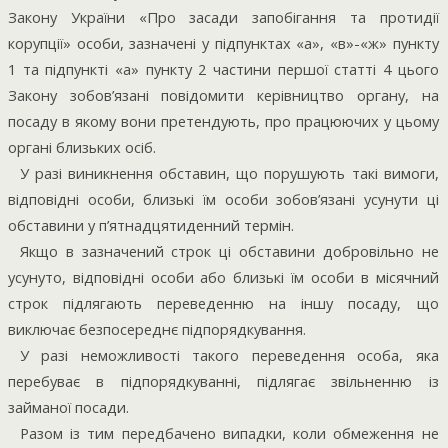
Закону України «Про засади запобігання та протидії
корупції» особи, зазначені у підпунктах «а», «в»-«ж» пункту
1 та підпункті «а» пункту 2 частини першої статті 4 цього
Закону зобов’язані повідомити керівництво органу, на
посаду в якому вони претендують, про працюючих у цьому
органі близьких осіб.
У разі виникнення обставин, що порушують такі вимоги,
відповідні особи, близькі їм особи зобов’язані усунути ці
обставини у п’ятнадцятиденний термін.
Якщо в зазначений строк ці обставини добровільно не
усунуто, відповідні особи або близькі їм особи в місячний
строк підлягають переведенню на іншу посаду, що
виключає безпосереднє підпорядкування.
У разі неможливості такого переведення особа, яка
перебуває в підпорядкуванні, підлягає звільненню із
займаної посади.
Разом із тим передбачено випадки, коли обмеження не