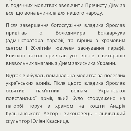
в подячних молитвах звеличити Пречисту Діву за
все, що вона вчинила для нашого народу.
Після завершення богослужіння владика Ярослав
привітав о. Володимира Бондарчука
(адміністратора парафії) та вірних з храмовим
святом і 20-літнім ювілеєм заснування парафії.
Єпископ також привітав усіх воїнів і ветеранів
визвольних змагань з Днем захисника України.
Відтак відбулась поминальна молитва за полеглих
українських воїнів. Після цього владика Ярослав
освятив пам’ятник воїнам Української
повстанської армії, який було споруджено на
пагорбі поруч з храмом на кошти Андрія
Кульчинського. Автор і виконавець – львівський
скульптор Юліян Квасниця.