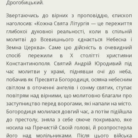
Дрогобицький.
Звертаючись до вірних з проповіддю, єпископ
наголосив: «Кожна Свята Літургія — це пережиття
глибокої духовної реальності, коли в спільній
молитві до Всевишнього єднається Небесна і
Земна Церква». Саме цю дійсність в очевидний
спосіб пережили в Х столітті християни
Константинополя. Святий Андрій Юродивий під
час молитви у храмі, піднявши очі до неба,
побачив як Пресвята Богородиця, осяяна небесним
світлом в оточенні ангелів і сонму святих, ступає
повітрям над вірними, що молитовно благали про
заступництво перед ворогами, які напали на місто.
Богородиця молилася довгий час, а потім підійшла
до престолу, зняла з себе сяюче покривало, яке
носила на Пречистій Своїй голові, й розпростерла
його над молільниками. Після цього війська