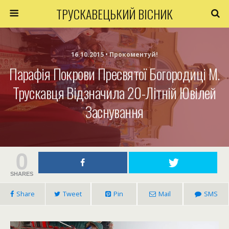
ТРУСКАВЕЦЬКИЙ ВІСНИК
16.10.2015 • Прокоментуй!
Парафія Покрови Пресвятої Богородиці М.
Трускавця Відзначила 20-Літній Ювілей
Заснування
0
SHARES
Share
Tweet
Pin
Mail
SMS