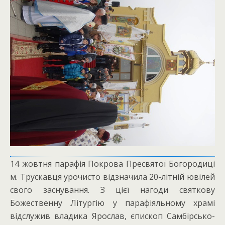
14 жовтня парафія Покрова Пресвятої Богородиці
м. Трускавця урочисто відзначила 20-літній ювілей
свого заснування. З цієї нагоди святкову
Божественну Літургію у парафіяльному храмі
відслужив владика Ярослав, єпископ Самбірсько-