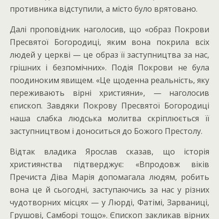
противника відступили, а місто було врятовано.
Далі проповідник наголосив, що «образ Покрови
Пресвятої Богородиці, яким вона покрила всіх
людей у церкві — це образ її заступництва за нас,
грішних і безпомічних». Подія Покрови не була
поодиноким явищем. «Це щоденна реальність, яку
переживають вірні християни», — наголосив
єпископ. Завдяки Покрову Пресвятої Богородиці
наша слабка людська молитва скріплюється її
заступництвом і доноситься до Божого Престолу.
Відтак владика Ярослав сказав, що історія
християнства підтверджує: «Впродовж віків
Пречиста Діва Марія допомагала людям, робить
вона це й сьогодні, заступаючись за нас у різних
чудотворних місцях — у Люрді, Фатімі, Зарваниці,
Грушові, Самборі тощо». Єпископ закликав вірних