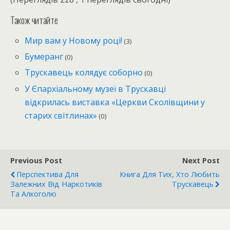
Також читайте
Мир вам у Новому році!
(3)
Бумеранг
(0)
Трускавець колядує соборно
(0)
У Єпархіальному музеї в Трускавці
відкрилась виставка «Церкви Сколівщини у
старих світлинах»
(0)
Previous Post
Next Post
Перспектива Для
Книга Для Тих, Хто Любить
Залежних Від Наркотиків
Трускавець
Та Алкоголю