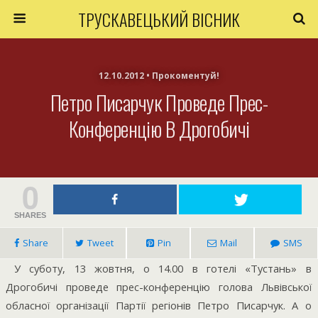
ТРУСКАВЕЦЬКИЙ ВІСНИК
12.10.2012 • Прокоментуй!
Петро Писарчук Проведе Прес-
Конференцію В Дрогобичі
0
SHARES
Share
Tweet
Pin
Mail
SMS
У суботу, 13 жовтня, о 14.00 в готелі «Тустань» в
Дрогобичі проведе прес-конференцію голова Львівської
обласної організації Партії регіонів Петро Писарчук. А о