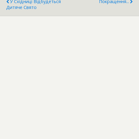
У Східниці Відбудеться
Покращення...
Дитяче Свято