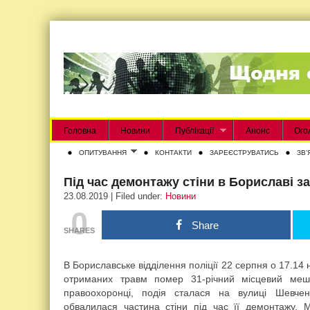
Головна
Новини
Публікації
Анонс
Ого
ОПИТУВАННЯ
КОНТАКТИ
ЗАРЕЄСТРУВАТИСЬ
ЗВʼ
Під час демонтажу стіни в Бориславі за
23.08.2019 | Filed under:
Новини
0
Share
SHARES
В Бориславське відділення поліції 22 серпня о 17.14
отриманих травм помер 31-річний місцевий меш
правоохоронці, подія сталася на вулиці Шевчен
обвалилася частина стіни під час її демонтажу. 