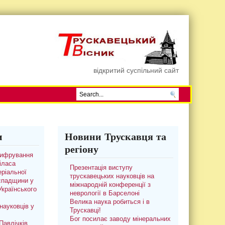
відкритий суспільний сайт
и
Новини Трускавця та
регіону
цифрування
іласа
Презентація виступу
ріальної
трускавецьких науковців на
 спадщини у
міжнародній конференції з
 Українського
неврології в Барселоні
Велика наука робиться і в
науковців у
Трускавці!
Бог посилає заводу мінеральних
авлічків.