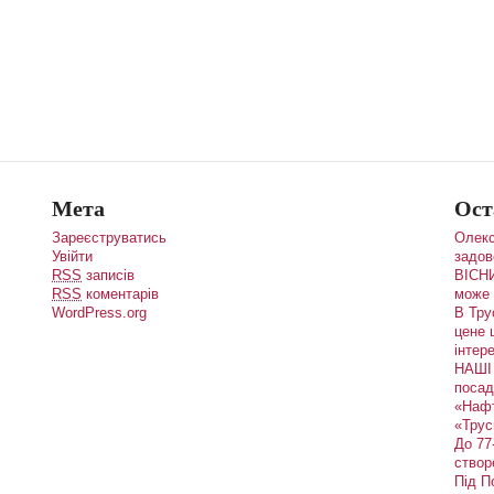
Мета
Ост
Зареєструватись
Олекс
Увійти
задов
RSS
записів
ВІСНИ
RSS
коментарів
може 
WordPress.org
В Тру
цене 
інтере
НАШІ 
посад
«Наф
«Трус
До 77
створ
Під П