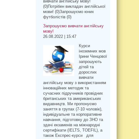
вивчати англійську мову!
(0)Потрібен викладач англійської
мови! (0)Запрошуємо юних
футболістів (0)
Запрошуємо вивчати англійську
мову!
26.08.2022 | 15:47
Курси
іноземних мов
Ірини Ченцової
запрошують
дітей та
дорослих
вивчати
англійську мову з використанням
інноваційних методик та
сучасних підручників провідних
британських та американських
видавництв. Ми пропонуємо
заняття в групах (7-10 чоловік),
індивідуальне та корпоративне
навчання, підготовку до ЗНО та
здачі екзаменів на міжнародні
сертифікати (IELTS, TOEFIL), а
також Експрес-курси для