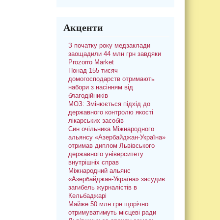
Акценти
З початку року медзаклади
заощадили 44 млн грн завдяки
Prozorro Market
Понад 155 тисяч
домогосподарств отримають
набори з насінням від
благодійників
МОЗ: Змінюється підхід до
державного контролю якості
лікарських засобів
Син очільника Міжнародного
альянсу «Азербайджан-Україна»
отримав диплом Львівського
державного університету
внутрішніх справ
Міжнародний альянс
«Азербайджан-Україна» засудив
загибель журналістів в
Кельбаджарі
Майже 50 млн грн щорічно
отримуватимуть місцеві ради