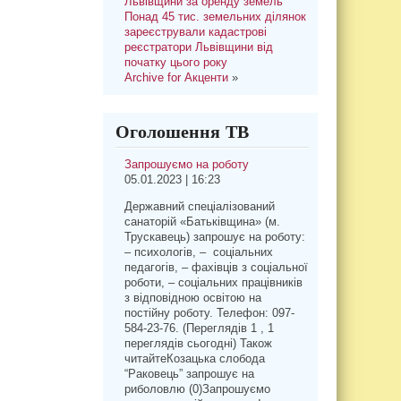
Львівщини за оренду земель
Понад 45 тис. земельних ділянок
зареєстрували кадастрові
реєстратори Львівщини від
початку цього року
Archive for Акценти
»
Оголошення ТВ
Запрошуємо на роботу
05.01.2023 | 16:23
Державний спеціалізований
санаторій «Батьківщина» (м.
Трускавець) запрошує на роботу:
– психологів, – соціальних
педагогів, – фахівців з соціальної
роботи, – соціальних працівників
з відповідною освітою на
постійну роботу. Телефон: 097-
584-23-76. (Переглядів 1 , 1
переглядів сьогодні) Також
читайтеКозацька слобода
“Раковець” запрошує на
риболовлю (0)Запрошуємо