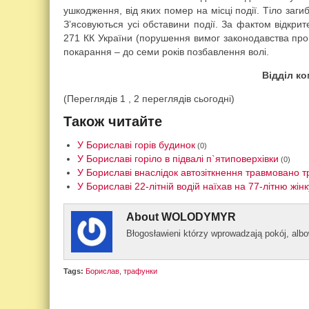
ушкодження, від яких помер на місці події. Тіло заг
З’ясовуються усі обставини події. За фактом відкрит
271 КК України (порушення вимог законодавства про
покарання – до семи років позбавлення волі.
Відділ ко
(Переглядів 1 , 2 переглядів сьогодні)
Також читайте
У Бориславі горів будинок
(0)
У Бориславі горіло в підвалі п`ятиповерхівки
(0)
У Бориславі внаслідок автозіткнення травмовано т
У Бориславі 22-літній водій наїхав на 77-літню жін
About
WOLODYMYR
Błogos­ławieni którzy wprowad­zają pokój, al­
Tags:
Борислав
,
трафунки