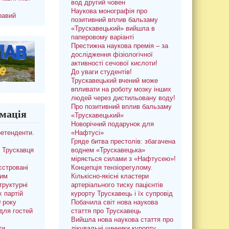
вод другий човен
Наукова монографія про
равий
позитивний вплив бальзаму
«Трускавецький» вийшла в
паперовому варіанті
Престижна наукова премія – за
дослідження фізіологічної
активності сечової кислоти!
До уваги студентів!
Трускавецький вчений може
впливати на роботу мозку інших
людей через дистильовану воду!
Про позитивний вплив бальзаму
мація
«Трускавецький»
Новорічний подарунок для
ретенденти.
«Нафтусі»
Гряде битва престолів: збагачена
 Трускавця
воднем «Трускавецька»
міряється силами з «Нафтусею»!
єстровані
Концепція тензіорегулому.
ким
Кількісно-якісні кластери
труктурні
артеріального тиску пацієнтів
х партій
курорту Трускавець і їх супровід
0 року
Побачила світ нова наукова
для гостей
стаття про Трускавець
Вийшла нова наукова стаття про
ти
лікувальні чинники курорту