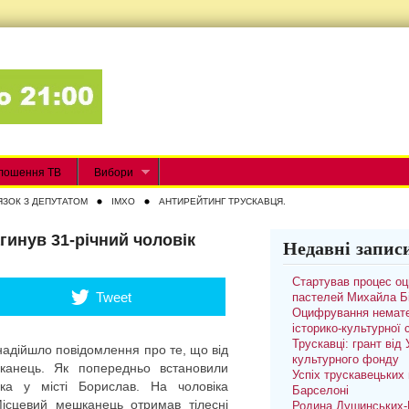
лошення ТВ
Вибори
ЯЗОК З ДЕПУТАТОМ
IMXO
АНТИРЕЙТИНГ ТРУСКАВЦЯ.
гинув 31-річний чоловік
Недавні запис
Стартував процес о
Tweet
пастелей Михайла Б
Оцифрування немате
історико-культурної
Трускавці: грант від
 надійшло повідомлення про те, що від
культурного фонду
канець. Як попередньо встановили
Успіх трускавецьких 
ка у місті Борислав. На чоловіка
Барселоні
Місцевий мешканець отримав тілесні
Родина Душинських-П