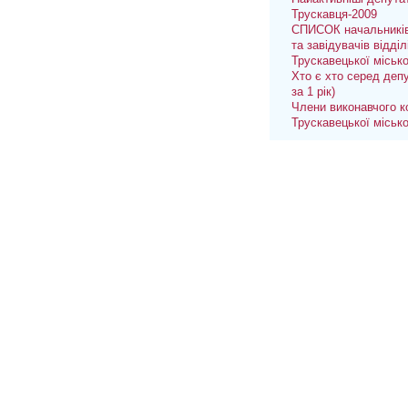
Трускавця-2009
СПИСОК начальників
та завідувачів відділ
Трускавецької міськ
Хто є хто серед депу
за 1 рік)
Члени виконавчого к
Трускавецької міськ