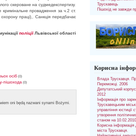
иблого скероване на судмедекспертизу.
Трускавець
Пішохід не завжди п
е кримінальне провадження за ч.2 ст.
 охорону праці),. Санкція передбачає
мунікації
поліції
Львівської області
Корисна інфор
рьох осіб
(0)
Влада Трускавця. П
ку-пішохода
(0)
Переможці. 2006
Депутатський корпус
2012
Інформація про заре
bowiem oni będą naz­wani syn­ami Bożymi.
Трускавецьким місь
управління юстиції с
утворення політични
станом на 10.02.201
Корисна інформація 
міста Трускавця.
Найактивніші депута