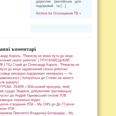
дорослих (англійська для
подорожей та […]
Archive for Оголошення ТВ
»
анні коментарі
андр Король: “Режисер не може бути до кінця
олений своєю роботою” | ТРУСКАВЕЦЬКИЙ
К | ТІЦ Стрий
до
Олександр Король: “Режисер не
бути до кінця задоволений своєю роботою”
скавце рекордно подорожает минералка — по
шампанского | funnystorya
до
Стоїмо на захисті
сів курорту!
ГРОШІ. ЛЬВІВ » Військовий прокурор, який
ив суддю Зварича, добуватиме трускавецьку
тусю»
до
Андрій Тарнавський очолив ТОВ
кавецькі лікувальні води»
-річчя створення УПА – My CMS
до
До 77-річчя
ення УПА
окровом Пресвятої Владичиці Богородиці – My