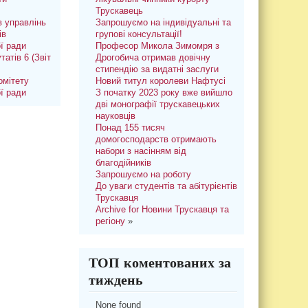
Трускавець
 управлінь
Запрошуємо на індивідуальні та
ів
групові консультації!
ої ради
Професор Микола Зимомря з
татів 6 (Звіт
Дрогобича отримав довічну
стипендію за видатні заслуги
омітету
Новий титул королеви Нафтусі
ої ради
З початку 2023 року вже вийшло
дві монографії трускавецьких
науковців
Понад 155 тисяч
домогосподарств отримають
набори з насінням від
благодійників
Запрошуємо на роботу
До уваги студентів та абітурієнтів
Трускавця
Archive for Новини Трускавця та
регіону
»
ТОП коментованих за
тиждень
None found