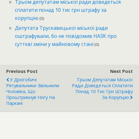
Трьом депутатам міської ради доведеться
сплатити понад 10 тис грн штрафу за
корупцію
(0)
Депутата Трускавецької міської ради
оштрафували, бо не повідомив НАЗК про
суттєві зміни у майновому стані
(0)
Previous Post
Next Post
У Дрогобичі
Трьом Депутатам Міської
Рятувальники Звільнили
Ради Доведеться Сплатити
Чоловіка, Що
Понад 10 Тис Грн Штрафу
Проштрикнув Ногу На
За Корупцію
Паркані