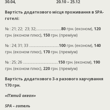
30.04, 20.10 – 25.12
Вартість додаткового місця проживання в SPA-
готелі:
№ : 21; 22; 23; 32;……………………….
80
грн. (економ),
120
грн. (економ плюс),
150
грн. (преміум)
№ : 24; 31; 33 ……………………………
100
грн. (економ),
140
грн. (економ плюс),
170
грн. (преміум)
№ : 25; 26 …………………………………
150
грн. (економ),
190
грн. (економ плюс),
220
грн. (преміум)
Вартість додаткового 3-х разового харчування
170 грн.
«П’ятий океан»
SPA
– готель