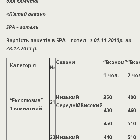
для клієнта!
«П’ятий океан»
SPA – готель
Вартість пакетів в SPA – готелі
:
з 01.11.2010р. по
28.12.2011 р.
Сезони
“Економ”
“Еко
Категорія
№
1 чол.
2 чо
Низький
350
400
“Ексклюзив”
21
СереднійВисокий
1 кімнатний
400
460
450
510
22
Низький
440
510