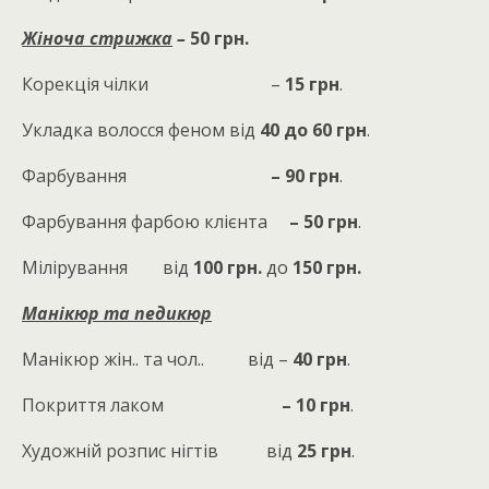
Жіноча стрижка
–
5
0 грн.
Корекція чілки –
1
5
грн
.
Укладка волосся феном від
4
0 до
6
0 грн
.
Фарбування
– 90 грн
.
Фарбування фарбою клієнта
– 50 грн
.
Мілірування від
100 грн.
до
150 грн.
Манікюр та педикюр
Манікюр жін.. та чол.. від –
40 грн
.
Покриття лаком
– 10 грн
.
Художній розпис нігтів від
25 грн
.