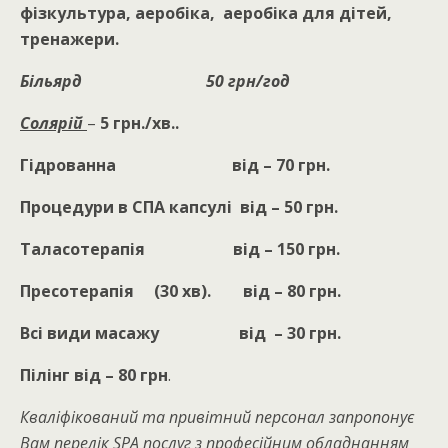
фізкультура, аеробіка, аеробіка для дітей,
тренажери.
Більярд 50 грн/год
Солярій
–
5 грн./хв..
Гідрован
н
а від – 70 грн.
Процедури в СПА капсулі від – 50 грн.
Таласотерапія від – 150 грн.
Пресотерапія (30 хв). від – 80 грн.
Всі види масажу від – 30 грн.
Пілінг
від – 80 грн
.
Кваліфікований та привітний персонал запропонує
Вам перелік
SPA
послуг з професійним обладнанням