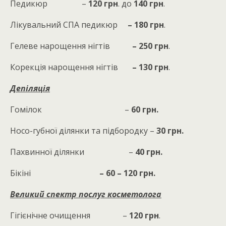
Педикюр –
120 грн
. до
140 грн
.
Лікувальний СПА педикюр
– 180 грн
.
Гелеве нарощення нігтів
– 250 грн
.
Корекція нарощення нігтів
– 130 грн
.
Депіляція
Гомілок –
60 грн.
Носо-губної ділянки та підбородку –
30 грн.
Пахвинної ділянки –
40 грн.
Бікіні
– 60 – 120 грн.
Великий спектр послуг косметолога
Гігієнічне очищення –
120 грн
.