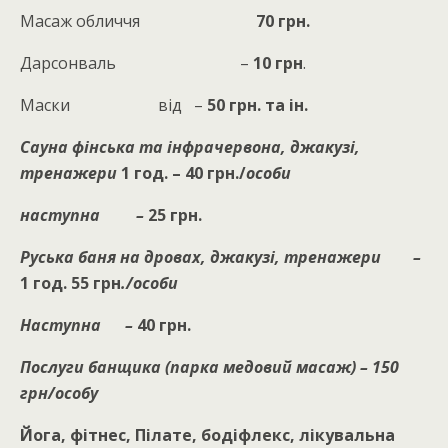
Масаж обличчя
70 грн.
Дарсонваль –
10 грн
.
Маски від –
50 грн. та ін.
Сауна фінська та інфрачервона, джакузі,
тренажери
1 год. – 40 грн./
особи
наступна –
25 грн.
Руська баня на дровах, джакузі, тренажери –
1 год. 55 грн
./особи
Наступна –
40 грн.
Послуги банщика (парка медовий масаж) – 150
грн/особу
Йога, фітнес, Пілате, бодіфлекс, лікувальна