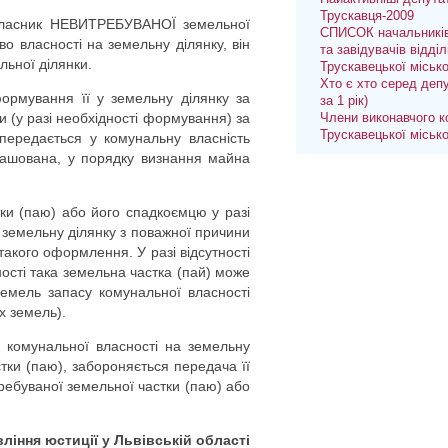
Трускавця-2009
 власник НЕВИТРЕБУВАНОЇ земельної
СПИСОК начальників
о власності на земельну ділянку, він
та завідувачів відділ
льної ділянки.
Трускавецької міськ
Хто є хто серед депу
ормування її у земельну ділянку за
за 1 рік)
ди (у разі необхідності формування) за
Члени виконавчого к
Трускавецької міськ
 передається у комунальну власність
зташована, у порядку визнання майна
ки (паю) або його спадкоємцю у разі
 земельну ділянку з поважної причини
такого оформлення. У разі відсутності
ності така земельна частка (пай) може
 земель запасу комунальної власності
х земель).
а комунальної власності на земельну
тки (паю), забороняється передача її
требуваної земельної частки (паю) або
іння юстиції у Львівській області