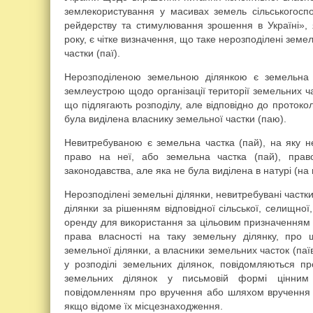
землекористування у масивах земель сільськогоспо
рейдерству та стимулювання зрошення в Україні», 
року, є чітке визначення, що таке нерозподілені земе
частки (паї).
Нерозподіленою земельною ділянкою є земельна д
землеустрою щодо організації території земельних ча
що підлягають розподілу, але відповідно до протоко
була виділена власнику земельної частки (паю).
Невитребуваною є земельна частка (пай), на яку н
право на неї, або земельна частка (пай), прав
законодавства, але яка не була виділена в натурі (на 
Нерозподілені земельні ділянки, невитребувані частки
ділянки за рішенням відповідної сільської, селищної
оренду для використання за цільовим призначенням 
права власності на таку земельну ділянку, про 
земельної ділянки, а власники земельних часток (паїв)
у розподілі земельних ділянок, повідомляються пр
земельних ділянок у письмовій формі цінни
повідомленням про вручення або шляхом вручення в
якщо відоме їх місцезнаходження.