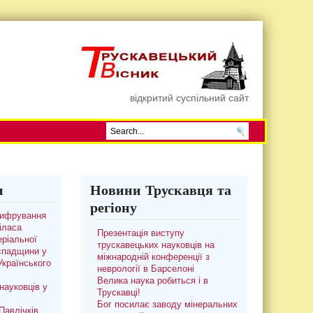
відкритий суспільний сайт
и
Новини Трускавця та
регіону
цифрування
іласа
Презентація виступу
ріальної
трускавецьких науковців на
 спадщини у
міжнародній конференції з
 Українського
неврології в Барселоні
Велика наука робиться і в
науковців у
Трускавці!
Бог посилає заводу мінеральних
авлічків.