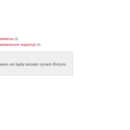
 земель
(0)
виявлення корупції
(0)
bowiem oni będą naz­wani syn­ami Bożymi.