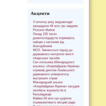
Акценти
З початку року медзаклади
заощадили 44 млн грн завдяки
Prozorro Market
Понад 155 тисяч
домогосподарств отримають
набори з насінням від
благодійників
МОЗ: Змінюється підхід до
державного контролю якості
лікарських засобів
Син очільника Міжнародного
альянсу «Азербайджан-Україна»
отримав диплом Львівського
державного університету
внутрішніх справ
Міжнародний альянс
«Азербайджан-Україна» засудив
загибель журналістів в
Кельбаджарі
Майже 50 млн грн щорічно
отримуватимуть місцеві ради