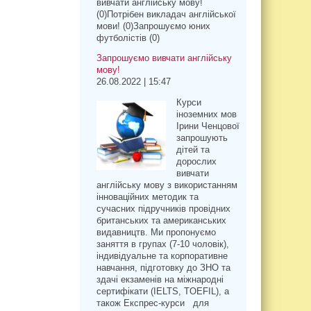
вивчати англійську мову!
(0)Потрібен викладач англійської
мови! (0)Запрошуємо юних
футболістів (0)
Запрошуємо вивчати англійську
мову!
26.08.2022 | 15:47
Курси
іноземних мов
Ірини Ченцової
запрошують
дітей та
дорослих
вивчати
англійську мову з використанням
інноваційних методик та
сучасних підручників провідних
британських та американських
видавництв. Ми пропонуємо
заняття в групах (7-10 чоловік),
індивідуальне та корпоративне
навчання, підготовку до ЗНО та
здачі екзаменів на міжнародні
сертифікати (IELTS, TOEFIL), а
також Експрес-курси для