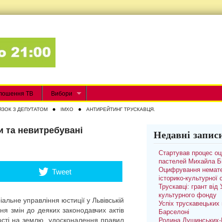
лошення ТВ
Вибори
ЯЗОК З ДЕПУТАТОМ
IMXO
АНТИРЕЙТИНГ ТРУСКАВЦЯ.
и та невитребувані
Недавні запис
Стартував процес о
пастелей Михайла Б
Оцифрування немате
Tweet
історико-культурної
Трускавці: грант від
культурного фонду
льне управління юстиції у Львівській
Успіх трускавецьких 
ня змін до деяких законодавчих актів
Барселоні
ості на землю, удосконалення правил
Родина Душинських-П