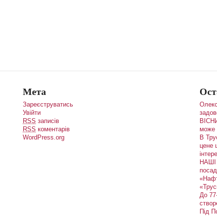
Мета
Ост
Зареєструватись
Олекс
Увійти
задов
RSS
записів
ВІСНИ
RSS
коментарів
може 
WordPress.org
В Тру
цене 
інтере
НАШІ 
посад
«Наф
«Трус
До 77
створ
Під П