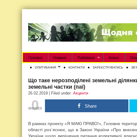
Головна
Новини
Публікації
Анонс
Ого
ОПИТУВАННЯ
КОНТАКТИ
ЗАРЕЄСТРУВАТИСЬ
ЗВʼ
Що таке нерозподілені земельні ділянк
земельні частки (паї)
26.02.2019 | Filed under:
Акценти
0
Share
SHARES
В рамках проекту «Я МАЮ ПРАВО!», Головне територіа
області роз`яснює, що в Законі України «Про внесен
України щодо вирішення питання колективної власн