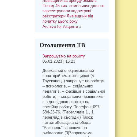
Львівщини за оренду земель
Понад 45 тис. земельних ділянок
зареєстрували кадастрові
реєстратори Львівщини від
початку цього року
Archive for Акценти
»
Оголошення ТВ
Запрошуємо на роботу
05.01.2023 | 16:23
Державний спеціалізований
санаторій «Батьківщина» (м.
Трускавець) запрошує на роботу:
– психологів, – соціальних
педагогів, – фахівців з соціальної
роботи, – соціальних працівників
з відповідною освітою на
постійну роботу. Телефон: 097-
584-23-76. (Переглядів 1 , 1
переглядів сьогодні) Також
читайтеКозацька слобода
“Раковець” запрошує на
риболовлю (0)Запрошуємо