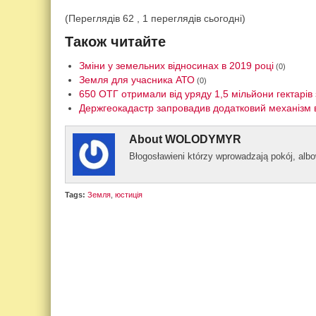
(Переглядів 62 , 1 переглядів сьогодні)
Також читайте
Зміни у земельних відносинах в 2019 році
(0)
Земля для учасника АТО
(0)
650 ОТГ отримали від уряду 1,5 мільйони гектарів
Держгеокадастр запровадив додатковий механізм 
About
WOLODYMYR
Błogos­ławieni którzy wprowad­zają pokój, al­
Tags:
Земля
,
юстиція