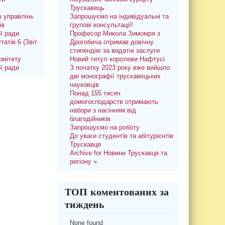
Трускавець
 управлінь
Запрошуємо на індивідуальні та
ів
групові консультації!
ої ради
Професор Микола Зимомря з
татів 6 (Звіт
Дрогобича отримав довічну
стипендію за видатні заслуги
омітету
Новий титул королеви Нафтусі
ої ради
З початку 2023 року вже вийшло
дві монографії трускавецьких
науковців
Понад 155 тисяч
домогосподарств отримають
набори з насінням від
благодійників
Запрошуємо на роботу
До уваги студентів та абітурієнтів
Трускавця
Archive for Новини Трускавця та
регіону
»
ТОП коментованих за
тиждень
None found