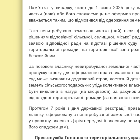
Пам`ятка: у випадку, якщо до 1 січня 2025 року
частки (паю) або його спадкоємець не оформив прав
вважається таким, що відмовився від одержання земе
Така невитребувана земельна частка (пай) після ф
рішенням відповідної сільської, селищної, міської ра
заявою відповідної ради на підставі рішення суду
територіальної громади, на території якої вона ро
безхазяйним.
За позовом власнику невитребуваної земельної част
пропуску строку для оформлення права власності на
суд може визначити додатковий строк, достатній для 
земель сільськогосподарських угідь колективної влас
бути виділена в натурі (на місцевості) за рахунок
відповідної територіальної громади (за наявності таки
Протягом 7 років з дня державної реєстрації прав
ділянку, сформовану з невитребуваної земельної час
у приватну власність (крім передачі її власнику неви
його спадкоємцям).
Прес-служба Головного територіального управл