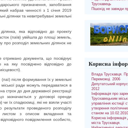
Трускавець
дарського призначення, запобігання
Пішохід не завжди п
який набрав чинності з 1 січня 2019
льні ділянки та невитребувані земельні
ілянка, яка відповідно до проекту
сток (паїв) увійшла до площі земель,
лу про розподіл земельних ділянок не
е отримано документа, що посвідчує
Корисна інфор
о на яку посвідчено відповідно до
місцевості).
Влада Трускавця. П
 (паї) після формування їх у земельні
Переможці. 2006
Депутатський корпус
, міської ради можуть передаватися в
2012
на строк до дня державної реєстрації
Інформація про заре
що зазначається у договорі оренди
Трускавецьким місь
 чи їх спадкоємці, які не взяли участі
управління юстиції с
о результати проведеного розподілу
утворення політични
станом на 10.02.201
м листом з описом вкладення та
Корисна інформація 
ідповідного повідомлення особисто,
міста Трускавця.
Найактивніші депута