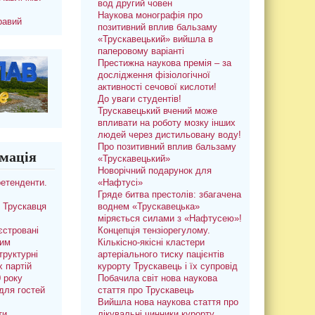
вод другий човен
Наукова монографія про
равий
позитивний вплив бальзаму
«Трускавецький» вийшла в
паперовому варіанті
Престижна наукова премія – за
дослідження фізіологічної
активності сечової кислоти!
До уваги студентів!
Трускавецький вчений може
впливати на роботу мозку інших
людей через дистильовану воду!
Про позитивний вплив бальзаму
мація
«Трускавецький»
Новорічний подарунок для
ретенденти.
«Нафтусі»
Гряде битва престолів: збагачена
 Трускавця
воднем «Трускавецька»
міряється силами з «Нафтусею»!
єстровані
Концепція тензіорегулому.
ким
Кількісно-якісні кластери
труктурні
артеріального тиску пацієнтів
х партій
курорту Трускавець і їх супровід
0 року
Побачила світ нова наукова
для гостей
стаття про Трускавець
Вийшла нова наукова стаття про
ти
лікувальні чинники курорту