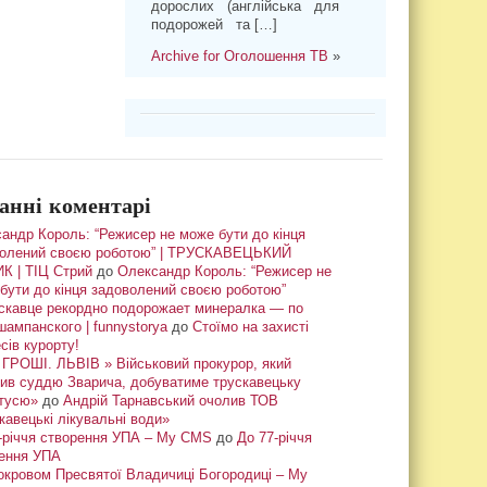
дорослих (англійська для
подорожей та […]
Archive for Оголошення ТВ
»
анні коментарі
андр Король: “Режисер не може бути до кінця
олений своєю роботою” | ТРУСКАВЕЦЬКИЙ
К | ТІЦ Стрий
до
Олександр Король: “Режисер не
бути до кінця задоволений своєю роботою”
скавце рекордно подорожает минералка — по
шампанского | funnystorya
до
Стоїмо на захисті
сів курорту!
ГРОШІ. ЛЬВІВ » Військовий прокурор, який
ив суддю Зварича, добуватиме трускавецьку
тусю»
до
Андрій Тарнавський очолив ТОВ
кавецькі лікувальні води»
-річчя створення УПА – My CMS
до
До 77-річчя
ення УПА
окровом Пресвятої Владичиці Богородиці – My